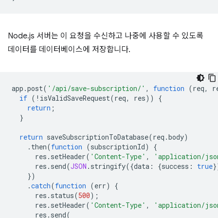
Node.js 서버는 이 요청을 수신하고 나중에 사용할 수 있도록
데이터를 데이터베이스에 저장합니다.
app
.
post
(
'/api/save-subscription/'
,
function
(
req
,
r
if
(
!
isValidSaveRequest
(
req
,
res
))
{
return
;
}
return
saveSubscriptionToDatabase
(
req
.
body
)
.
then
(
function
(
subscriptionId
)
{
res
.
setHeader
(
'Content-Type'
,
'application/jso
res
.
send
(
JSON
.
stringify
({
data
:
{
success
:
true
}
})
.
catch
(
function
(
err
)
{
res
.
status
(
500
);
res
.
setHeader
(
'Content-Type'
,
'application/jso
res
.
send
(