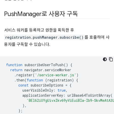
Push
Manager로 사용자 구독
서비스 워커를 등록하고 권한을 획득한 후
registration.pushManager.subscribe()
를 호출하여 사
용자를 구독할 수 있습니다.
function
subscribeUserToPush
()
{
return
navigator
.
serviceWorker
.
register
(
'/service-worker.js'
)
.
then
(
function
(
registration
)
{
const
subscribeOptions
=
{
userVisibleOnly
:
true
,
applicationServerKey
:
urlBase64ToUint8Array
(
'BEl62iUYgUivxIkv69yViEuiBIa-Ib9-SkvMeAtA3
),
};