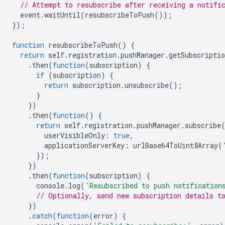
// Attempt to resubscribe after receiving a notifi
event
.
waitUntil
(
resubscribeToPush
());
});
function
resubscribeToPush
()
{
return
self
.
registration
.
pushManager
.
getSubscriptio
.
then
(
function
(
subscription
)
{
if
(
subscription
)
{
return
subscription
.
unsubscribe
();
}
})
.
then
(
function
()
{
return
self
.
registration
.
pushManager
.
subscribe
userVisibleOnly
:
true
,
applicationServerKey
:
urlBase64ToUint8Array
(
});
})
.
then
(
function
(
subscription
)
{
console
.
log
(
'Resubscribed to push notification
// Optionally, send new subscription details t
})
.
catch
(
function
(
error
)
{