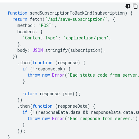
function
sendSubscriptionToBackEnd
(
subscription
)
{
return
fetch
(
'/api/save-subscription/'
,
{
method
:
'POST'
,
headers
:
{
'Content-Type'
:
'application/json'
,
},
body
:
JSON
.
stringify
(
subscription
),
})
.
then
(
function
(
response
)
{
if
(
!
response
.
ok
)
{
throw
new
Error
(
'Bad status code from server
}
return
response
.
json
();
})
.
then
(
function
(
responseData
)
{
if
(
!
(
responseData
.
data
 && 
responseData
.
data
.
s
throw
new
Error
(
'Bad response from server.'
)
}
});
}