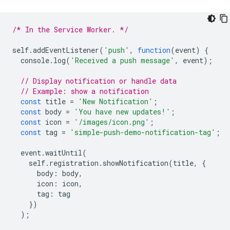
/* In the Service Worker. */
self
.
addEventListener
(
'push'
,
function
(
event
)
{
console
.
log
(
'Received a push message'
,
event
);
// Display notification or handle data
// Example: show a notification
const
title
=
'New Notification'
;
const
body
=
'You have new updates!'
;
const
icon
=
'/images/icon.png'
;
const
tag
=
'simple-push-demo-notification-tag'
;
event
.
waitUntil
(
self
.
registration
.
showNotification
(
title
,
{
body
:
body
,
icon
:
icon
,
tag
:
tag
})
);