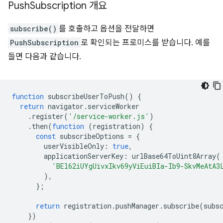
Push
Subscription 개요
subscribe()
를 호출하고 옵션을 전달하면
PushSubscription
로 확인되는 프로미스를 받습니다. 예를
들면 다음과 같습니다.
function
subscribeUserToPush
()
{
return
navigator
.
serviceWorker
.
register
(
'/service-worker.js'
)
.
then
(
function
(
registration
)
{
const
subscribeOptions
=
{
userVisibleOnly
:
true
,
applicationServerKey
:
urlBase64ToUint8Array
(
'BEl62iUYgUivxIkv69yViEuiBIa-Ib9-SkvMeAtA3
),
};
return
registration
.
pushManager
.
subscribe
(
subs
})