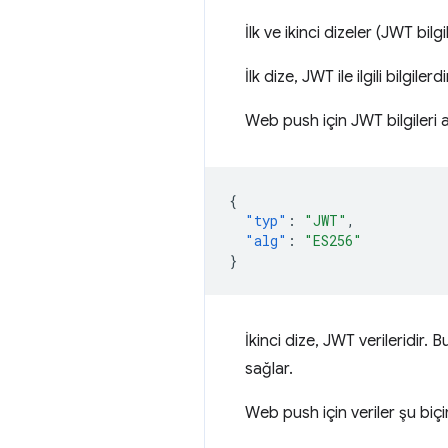
İlk ve ikinci dizeler (JWT bi
İlk dize, JWT ile ilgili bilgile
Web push için JWT bilgileri aş
{
"typ"
:
"JWT"
,
"alg"
:
"ES256"
}
İkinci dize, JWT verileridir.
sağlar.
Web push için veriler şu biç