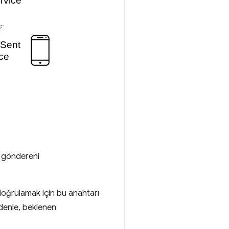
n göndereni
 doğrulamak için bu anahtarı
edenle, beklenen