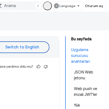
/
Oturum aç
Bu sayfada
Uygulama
sunucusu
anahtarları
size yardımcı oldu mu?
JSON Web
jetonu
Web push ve
imzalı JWT'ler
Yük