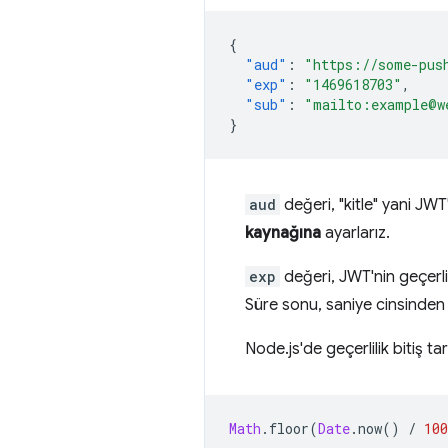
{
"aud"
:
"https://some-pus
"exp"
:
"1469618703"
,
"sub"
:
"mailto:example@w
}
aud
değeri, "kitle" yani JW
kaynağına
ayarlarız.
exp
değeri, JWT'nin geçerlili
Süre sonu, saniye cinsinden
Node.js'de geçerlilik bitiş tar
Math
.
floor
(
Date
.
now
()
/
100