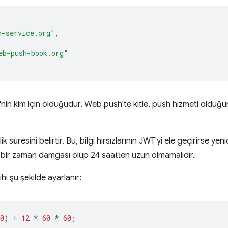
h-service.org"
,
eb-push-book.org"
T'nin kim için olduğudur. Web push'te kitle, push hizmeti olduğu
k süresini belirtir. Bu, bilgi hırsızlarının JWT'yi ele geçirirse y
 bir zaman damgası olup 24 saatten uzun olmamalıdır.
ihi şu şekilde ayarlanır:
0
)
+
12
*
60
*
60
;