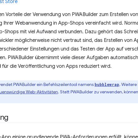
t Store
en Vorteile der Verwendung von PWABuilder zum Erstellen von
ng Ihrer Webanwendung in App-Shops vereinfacht wird. Normal
pp-Shops mit viel Aufwand verbunden. Dazu gehört das Schrei
ckler möglicherweise nicht vertraut sind, das Erstellen von
verschiedener Einstellungen und das Testen der App auf vers
en. PWABuilder übernimmt viele dieser Aufgaben automatisch
für die Veröffentlichung von Apps reduziert wird.
wendet PWABuilder ein Befehlszeilentool namens
. Weitere
bubblewrap
rauenswürdige Web-Aktivitäten
. Statt PWABuilder zu verwenden, können
ung
App einige grundlegende PWA-Anforderungen erfüllt, könne