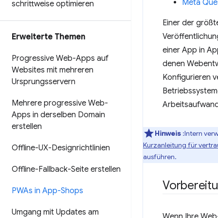
Meta Ques
schrittweise optimieren
Einer der größt
Veröffentlichu
Erweiterte Themen
einer App in A
Progressive Web-Apps auf
denen Webentwi
Websites mit mehreren
Konfigurieren 
Ursprungsservern
Betriebssystem
Mehrere progressive Web-
Arbeitsaufwand 
Apps in derselben Domain
erstellen
Hinweis
:Intern ver
Kurzanleitung für vert
Offline-UX-Designrichtlinien
ausführen.
Offline-Fallback-Seite erstellen
Vorbereit
PWAs in App-Shops
Umgang mit Updates am
Wenn Ihre Web-