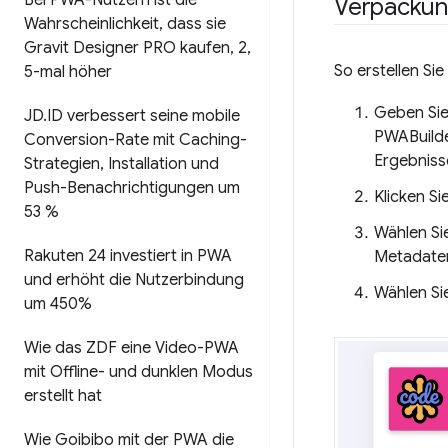
Bei PWA-Nutzern ist die
Verpacku
Wahrscheinlichkeit
,
dass sie
Gravit Designer PRO kaufen
,
2
,
So erstellen Si
5-mal höher
Geben Sie
JD
.
ID verbessert seine mobile
PWABuilder
Conversion-Rate mit Caching-
Ergebniss
Strategien
,
Installation und
Push-Benachrichtigungen um
Klicken Si
53 %
Wählen Sie
Rakuten 24 investiert in PWA
Metadaten
und erhöht die Nutzerbindung
Wählen Si
um 450%
Wie das ZDF eine Video-PWA
mit Offline- und dunklen Modus
erstellt hat
Wie Goibibo mit der PWA die