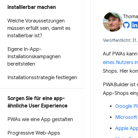
Installierbar machen
Thomas
Welche Voraussetzungen
müssen erfüllt sein
,
damit es
installierbar ist?
Veröffentlicht: 3
Eigene In-App-
Auf PWAs kann 
Installationskampagnen
eines Nutzers in
bereitstellen
Shops. Hier k
Installationsstrategie festlegen
PWABuilder ist 
App-Shops eing
Sorgen Sie für eine app-
ähnliche User Experience
Google Pl
Microsoft
PWAs wie eine App gestalten
Apple App
Progressive Web-Apps