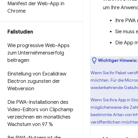
Manifest der Web-App in
um Ihre Anwend
Chrome
Ihre PWA m
Sie muss e
Fallstudien
Die App m
Wie progressive Web-Apps
zum Unternehmenserfolg
beitragen
Wichtiger Hinweis:
Wenn Sie Ihr Paket veröf
Einstellung von Excalidraw
möchten. Für die Microso
Electron zugunsten der
wiederkehrende Gebühr 
Webversion
Wenn Sie Ihre App in St
Die PWA-Installationen des
möglicherweise die Zah
Video-Editors von Clipchamp
bestimmte Arten von Inh
verzeichnen ein monatliches
veröffentlichen möchte
Wachstum von 97 %