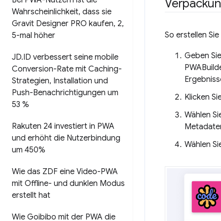
Bei PWA-Nutzern ist die
Verpacku
Wahrscheinlichkeit
,
dass sie
Gravit Designer PRO kaufen
,
2
,
So erstellen Si
5-mal höher
Geben Sie
JD
.
ID verbessert seine mobile
PWABuilder
Conversion-Rate mit Caching-
Ergebniss
Strategien
,
Installation und
Push-Benachrichtigungen um
Klicken Si
53 %
Wählen Sie
Rakuten 24 investiert in PWA
Metadaten
und erhöht die Nutzerbindung
Wählen Si
um 450%
Wie das ZDF eine Video-PWA
mit Offline- und dunklen Modus
erstellt hat
Wie Goibibo mit der PWA die