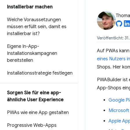
Installierbar machen
Thomas
Welche Voraussetzungen
müssen erfüllt sein
,
damit es
installierbar ist?
Veröffentlicht: 3
Eigene In-App-
Auf PWAs kann 
Installationskampagnen
eines Nutzers in
bereitstellen
Shops. Hier k
Installationsstrategie festlegen
PWABuilder ist 
App-Shops eing
Sorgen Sie für eine app-
ähnliche User Experience
Google Pl
Microsoft
PWAs wie eine App gestalten
Apple App
Progressive Web-Apps