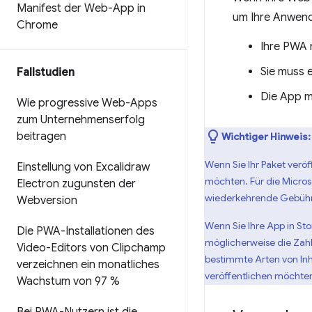
Manifest der Web-App in
um Ihre Anwend
Chrome
Ihre PWA m
Sie muss e
Fallstudien
Die App m
Wie progressive Web-Apps
zum Unternehmenserfolg
beitragen
Wichtiger Hinweis:
Wenn Sie Ihr Paket veröf
Einstellung von Excalidraw
möchten. Für die Microso
Electron zugunsten der
wiederkehrende Gebühr 
Webversion
Wenn Sie Ihre App in St
Die PWA-Installationen des
möglicherweise die Zah
Video-Editors von Clipchamp
bestimmte Arten von Inh
verzeichnen ein monatliches
veröffentlichen möchte
Wachstum von 97 %