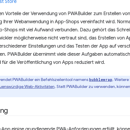
t Store
en Vorteile der Verwendung von PWABuilder zum Erstellen von
ng Ihrer Webanwendung in App-Shops vereinfacht wird. Normal
pp-Shops mit viel Aufwand verbunden. Dazu gehört das Schrei
ckler möglicherweise nicht vertraut sind, das Erstellen von
verschiedener Einstellungen und das Testen der App auf vers
en. PWABuilder übernimmt viele dieser Aufgaben automatisch
für die Veröffentlichung von Apps reduziert wird.
wendet PWABuilder ein Befehlszeilentool namens
. Weitere
bubblewrap
rauenswürdige Web-Aktivitäten
. Statt PWABuilder zu verwenden, können
ung
App einige grundlegende PWA-Anforderungen erfüllt, könne