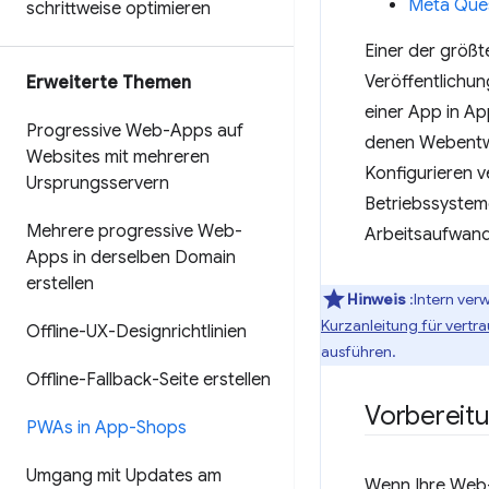
Meta Ques
schrittweise optimieren
Einer der größt
Veröffentlichu
Erweiterte Themen
einer App in A
Progressive Web-Apps auf
denen Webentwi
Websites mit mehreren
Konfigurieren 
Ursprungsservern
Betriebssystem
Mehrere progressive Web-
Arbeitsaufwand 
Apps in derselben Domain
erstellen
Hinweis
:Intern ver
Kurzanleitung für vert
Offline-UX-Designrichtlinien
ausführen.
Offline-Fallback-Seite erstellen
Vorbereit
PWAs in App-Shops
Umgang mit Updates am
Wenn Ihre Web-