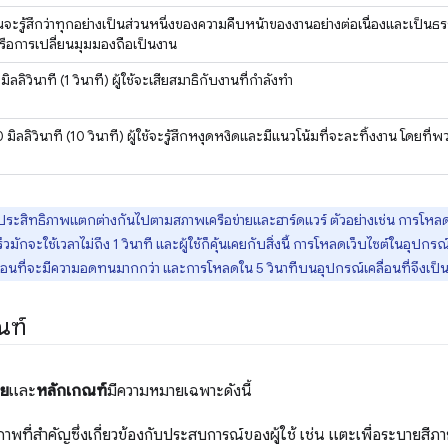
ุณจะรู้สึกว่าทุกอย่างเป็นส่วนหนึ่งของความคืบหน้าของงานอย่างต่อเนื่องและเป็นธร
ือการเปลี่ยนมุมมองถือเป็นงาน
ลลิวินาที (1 วินาที) ผู้ใช้จะเสียสมาธิกับงานที่กำลังทำ
ิลลิวินาที (10 วินาที) ผู้ใช้จะรู้สึกหงุดหงิดและมีแนวโน้มที่จะละทิ้งงาน โดยท
ของประสิทธิภาพแตกต่างกันไปตามสภาพเครือข่ายและฮาร์ดแวร์ ตัวอย่างเช่น การโหลดเ
มักจะใช้เวลาไม่ถึง 1 วินาที และผู้ใช้ก็คุ้นเคยกับสิ่งนี้ การโหลดเว็บไซต์ในอุปกรณ์เค
คลื่อนที่จะมีความอดทนมากกว่า และการโหลดใน 5 วินาทีบนอุปกรณ์เคลื่อนที่จึงเป็น
ณฑ์
าย
และ
หลักเกณฑ์
มีความหมายเฉพาะดังนี้
าพที่สำคัญซึ่งเกี่ยวข้องกับประสบการณ์ของผู้ใช้ เช่น แตะเพื่อระบายสีภา