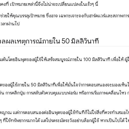
คงที่ เป้าหมายเหล่านี้จึงไม่น่าจะเปลี่ยนแปลงในเร็วๆ นี้
่วยให้คุณบรรลุเป้าหมาย ซึ่งอาจ เฉพาะเจาะจงกับฮาร์ดแวร์และสภาพการเช
เวลาผ่านไป
ผลเหตุการณ์ภายใน 50 มิลลิวินาที
ิ่มต้นโดยอินพุตของผู้ใช้ให้เสร็จสมบูรณ์ภายใน 100 มิลลิวินาที เพื่อให้ ผู้ใช
องผู้ใช้ภายใน 50 มิลลิวินาทีเพื่อให้มั่นใจว่าการตอบสนองจะมองเห็นได้
เช่น การคลิกปุ่ม การสลับตัวควบคุมแบบฟอร์ม หรือการเริ่มภาพเคลื่อนไหว 
าตญาณ แต่การตอบสนองต่ออินพุตของผู้ใช้ทันทีก็ไม่ใช่สิ่งที่ควรทำเสมอ
่นๆ ที่ใช้ทรัพยากรมากได้ แต่โปรดระมัดระวังอย่าบล็อกผู้ใช้ หากเป็นไปได้ 