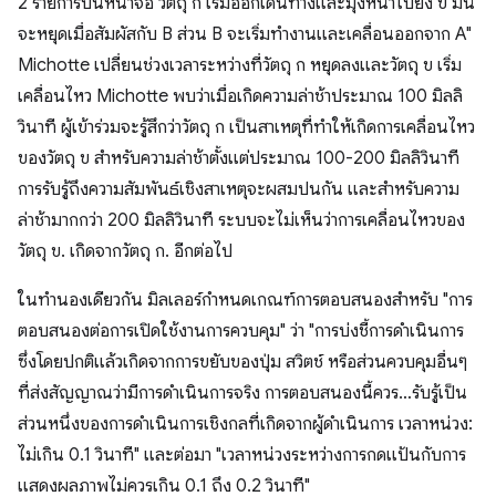
2 รายการบนหน้าจอ วัตถุ ก เริ่มออกเดินทางและมุ่งหน้าไปยัง ข มัน
จะหยุดเมื่อสัมผัสกับ B ส่วน B จะเริ่มทำงานและเคลื่อนออกจาก A"
Michotte เปลี่ยนช่วงเวลาระหว่างที่วัตถุ ก หยุดลงและวัตถุ ข เริ่ม
เคลื่อนไหว Michotte พบว่าเมื่อเกิดความล่าช้าประมาณ 100 มิลลิ
วินาที ผู้เข้าร่วมจะรู้สึกว่าวัตถุ ก เป็นสาเหตุที่ทำให้เกิดการเคลื่อนไหว
ของวัตถุ ข สำหรับความล่าช้าตั้งแต่ประมาณ 100-200 มิลลิวินาที
การรับรู้ถึงความสัมพันธ์เชิงสาเหตุจะผสมปนกัน และสำหรับความ
ล่าช้ามากกว่า 200 มิลลิวินาที ระบบจะไม่เห็นว่าการเคลื่อนไหวของ
วัตถุ ข. เกิดจากวัตถุ ก. อีกต่อไป
ในทำนองเดียวกัน มิลเลอร์กำหนดเกณฑ์การตอบสนองสำหรับ "การ
ตอบสนองต่อการเปิดใช้งานการควบคุม" ว่า "การบ่งชี้การดําเนินการ
ซึ่งโดยปกติแล้วเกิดจากการขยับของปุ่ม สวิตช์ หรือส่วนควบคุมอื่นๆ
ที่ส่งสัญญาณว่ามีการดําเนินการจริง การตอบสนองนี้ควร…รับรู้เป็น
ส่วนหนึ่งของการดําเนินการเชิงกลที่เกิดจากผู้ดําเนินการ เวลาหน่วง:
ไม่เกิน 0.1 วินาที" และต่อมา "เวลาหน่วงระหว่างการกดแป้นกับการ
แสดงผลภาพไม่ควรเกิน 0.1 ถึง 0.2 วินาที"