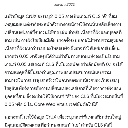
เมษายน 2020
แม้ว่าข้อมูล CrUX จะระบุว่า 0.05 อาจเป็นเกณฑ์ CLS "ดี" ที่สม
เหตุสมผล แต่เราก็ตระหนักดีว่าบางกรณีการใช้งานนั้นหลีกเลี่ยงการ
เปลี่ยนเลย์เอาต์ที่รบกวนได้ยาก เช่น สําหรับเนื้อหาที่ฝังของบุคคลที่
สาม เช่น การฝังโซเชียลมีเดีย บางครั้งระบบอาจไม่ทราบความสูงของ
เนื้อหาที่ฝังจนกว่าระบบจะโหลดเสร็จ ซึ่งอาจทําให้เลย์เอาต์เปลี่ยน
มากกว่า 0.05 เราจึงสรุปได้ว่าแม้ว่าต้นทางหลายแห่งจะเป็นไปตาม
เกณฑ์ 0.05 แต่เกณฑ์ CLS ที่เข้มงวดน้อยกว่าเล็กน้อยที่ 0.1 จะให้
ความสมดุลที่ดีขึ้นระหว่างคุณภาพของประสบการณ์และความ
สามารถในการบรรลุ เราหวังว่าในอนาคตระบบนิเวศของเว็บจะระบุ
โซลูชันเพื่อจัดการกับการเปลี่ยนแปลงเลย์เอาต์ที่เกิดจากการฝังของ
บุคคลที่สาม ซึ่งจะช่วยให้ใช้เกณฑ์ "ดี" ของ CLS ที่เข้มงวดมากขึ้นที่
0.05 หรือ 0 ใน Core Web Vitals เวอร์ชันถัดไปได้
นอกจากนี้ เราใช้ข้อมูล CrUX เพื่อระบุเกณฑ์ที่แหล่งที่มาส่วนใหญ่
มีคุณสมบัติตรงตามเพื่อกำหนดเกณฑ์ "แย่" สำหรับ CLS ดังนี้