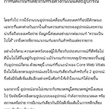
กำหนดเกณฑ์เดียวกันหรือต่างกันในแต่ละอุปกรณ์
โดยทั่วไป การใช้งานบนอุปกรณ์เคลื่อนที่และเดสก์ท็อปมีลักษณะ
เฉพาะที่แตกต่างกันมากในด้านความสามารถของอุปกรณ์และความ
น่าเชื่อถือของเครือข่าย ข้อมูลนี้ส่งผลอย่างมากต่อเกณฑ์ "ความเป็น
ไปได้" เราจึงควรพิจารณาเกณฑ์แยกกันสำหรับแต่ละรายการ
อย่างไรก็ตาม ความคาดหวังของผู้ใช้เกี่ยวกับประสบการณ์ที่ดีหรือไม่
ดีนั้นไม่ได้ขึ้นอยู่กับอุปกรณ์ แม้ว่าเกณฑ์การบรรลุเป้าหมายจะขึ้นอยู่
กับอุปกรณ์ก็ตาม ด้วยเหตุนี้ เกณฑ์ที่แนะนำของ Core Web Vitals
จึงไม่ได้แยกตามอุปกรณ์และใช้เกณฑ์เดียวกันสำหรับทั้ง 2 อุปกรณ์
ซึ่งยังมีข้อดีเพิ่มเติมอีกอย่างหนึ่งคือทำให้เข้าใจเกณฑ์ได้ง่ายขึ้น
นอกจากนี้ อุปกรณ์อาจไม่เหมาะกับหมวดหมู่ใดหมวดหมู่หนึ่งเสมอ
ไป ปัจจัยนี้ควรอิงตามรูปแบบของอุปกรณ์ กำลังการประมวลผล หรือ
สภาพเครือข่าย การมีเกณฑ์เดียวกันมีข้อดีเพิ่มเติมในการหลีกเลี่ยง