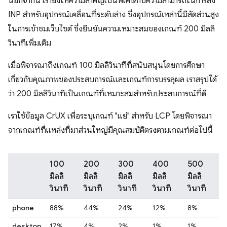
นอกจากนี้ เรายังให้ความสำคัญเป็นพิเศษกับความสามารถในการส่ง
INP สำหรับอุปกรณ์เคลื่อนที่ระดับล่าง ซึ่งอุปกรณ์เหล่านี้มีสัดส่วนสูง
ในการเข้าชมเว็บไซต์ ซึ่งยืนยันความเหมาะสมของเกณฑ์ 200 มิลลิ
วินาทีเพิ่มเติม
เมื่อพิจารณาถึงเกณฑ์ 100 มิลลิวินาทีที่สนับสนุนโดยการศึกษา
เกี่ยวกับคุณภาพของประสบการณ์และเกณฑ์การบรรลุผล เราสรุปได้
ว่า 200 มิลลิวินาทีเป็นเกณฑ์ที่เหมาะสมสําหรับประสบการณ์ที่ดี
เราใช้ข้อมูล CrUX เพื่อระบุเกณฑ์ "แย่" สําหรับ LCP โดยพิจารณา
จากเกณฑ์ที่แหล่งที่มาส่วนใหญ่มีคุณสมบัติตรงตามเกณฑ์ต่อไปนี้
100
200
300
400
500
มิลลิ
มิลลิ
มิลลิ
มิลลิ
มิลลิ
วินาที
วินาที
วินาที
วินาที
วินาที
phone
88%
44%
24%
12%
8%
desktop
17%
4%
2%
1%
1%