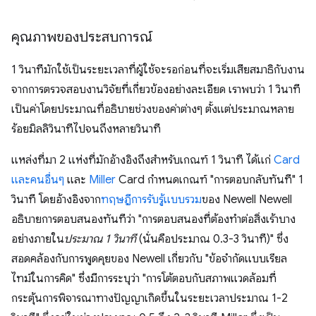
คุณภาพของประสบการณ์
1 วินาทีมักใช้เป็นระยะเวลาที่ผู้ใช้จะรอก่อนที่จะเริ่มเสียสมาธิกับงาน
จากการตรวจสอบงานวิจัยที่เกี่ยวข้องอย่างละเอียด เราพบว่า 1 วินาที
เป็นค่าโดยประมาณที่อธิบายช่วงของค่าต่างๆ ตั้งแต่ประมาณหลาย
ร้อยมิลลิวินาทีไปจนถึงหลายวินาที
แหล่งที่มา 2 แห่งที่มักอ้างอิงถึงสำหรับเกณฑ์ 1 วินาที ได้แก่
Card
และคนอื่นๆ
และ
Miller
Card กําหนดเกณฑ์ "การตอบกลับทันที" 1
วินาที โดยอ้างอิงจาก
ทฤษฎีการรับรู้แบบรวม
ของ Newell Newell
อธิบายการตอบสนองทันทีว่า "การตอบสนองที่ต้องทำต่อสิ่งเร้าบาง
อย่างภายใน
ประมาณ 1 วินาที
(นั่นคือประมาณ 0.3-3 วินาที)" ซึ่ง
สอดคล้องกับการพูดคุยของ Newell เกี่ยวกับ "ข้อจำกัดแบบเรียล
ไทม์ในการคิด" ซึ่งมีการระบุว่า "การโต้ตอบกับสภาพแวดล้อมที่
กระตุ้นการพิจารณาทางปัญญาเกิดขึ้นในระยะเวลาประมาณ 1-2