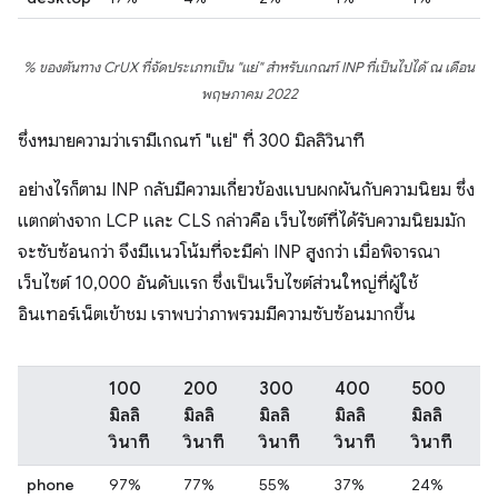
% ของต้นทาง CrUX ที่จัดประเภทเป็น "แย่" สำหรับเกณฑ์ INP ที่เป็นไปได้ ณ เดือน
พฤษภาคม 2022
ซึ่งหมายความว่าเรามีเกณฑ์ "แย่" ที่ 300 มิลลิวินาที
อย่างไรก็ตาม INP กลับมีความเกี่ยวข้องแบบผกผันกับความนิยม ซึ่ง
แตกต่างจาก LCP และ CLS กล่าวคือ เว็บไซต์ที่ได้รับความนิยมมัก
จะซับซ้อนกว่า จึงมีแนวโน้มที่จะมีค่า INP สูงกว่า เมื่อพิจารณา
เว็บไซต์ 10,000 อันดับแรก ซึ่งเป็นเว็บไซต์ส่วนใหญ่ที่ผู้ใช้
อินเทอร์เน็ตเข้าชม เราพบว่าภาพรวมมีความซับซ้อนมากขึ้น
100
200
300
400
500
มิลลิ
มิลลิ
มิลลิ
มิลลิ
มิลลิ
วินาที
วินาที
วินาที
วินาที
วินาที
phone
97%
77%
55%
37%
24%