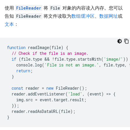
使用
FileReader
将
File
对象的内容读入内存。您可以
告知
FileReader
将文件读取为
数组缓冲区
、
数据网址
或
文本
：
function
readImage
(
file
)
{
// Check if the file is an image.
if
(
file
.
type
 && 
!
file
.
type
.
startsWith
(
'image/'
))
console
.
log
(
'File is not an image.'
,
file
.
type
,
return
;
}
const
reader
=
new
FileReader
();
reader
.
addEventListener
(
'load'
,
(
event
)
=
>
{
img
.
src
=
event
.
target
.
result
;
});
reader
.
readAsDataURL
(
file
);
}