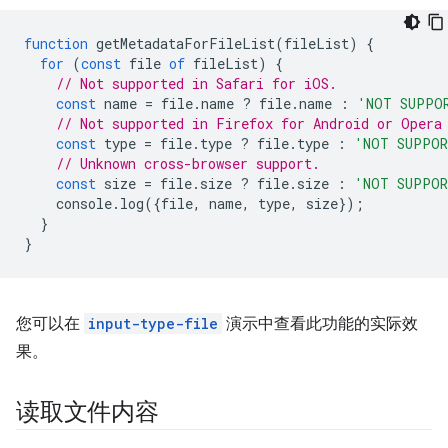
function
getMetadataForFileList
(
fileList
)
{
for
(
const
file
of
fileList
)
{
// Not supported in Safari for iOS.
const
name
=
file
.
name
?
file
.
name
:
'NOT SUPPO
// Not supported in Firefox for Android or Opera
const
type
=
file
.
type
?
file
.
type
:
'NOT SUPPOR
// Unknown cross-browser support.
const
size
=
file
.
size
?
file
.
size
:
'NOT SUPPOR
console
.
log
({
file
,
name
,
type
,
size
});
}
}
您可以在
input-type-file
演示中查看此功能的实际效
果。
读取文件内容