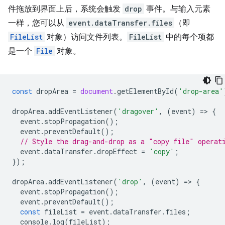
件拖放到界面上后，系统会触发
drop
事件。与输入元素
一样，您可以从
event.dataTransfer.files
（即
FileList
对象）访问文件列表。
FileList
中的每个项都
是一个
File
对象。
const
dropArea
=
document
.
getElementById
(
'drop-area'
dropArea
.
addEventListener
(
'dragover'
,
(
event
)
=
>
{
event
.
stopPropagation
();
event
.
preventDefault
();
// Style the drag-and-drop as a "copy file" operat
event
.
dataTransfer
.
dropEffect
=
'copy'
;
});
dropArea
.
addEventListener
(
'drop'
,
(
event
)
=
>
{
event
.
stopPropagation
();
event
.
preventDefault
();
const
fileList
=
event
.
dataTransfer
.
files
;
console
.
log
(
fileList
);