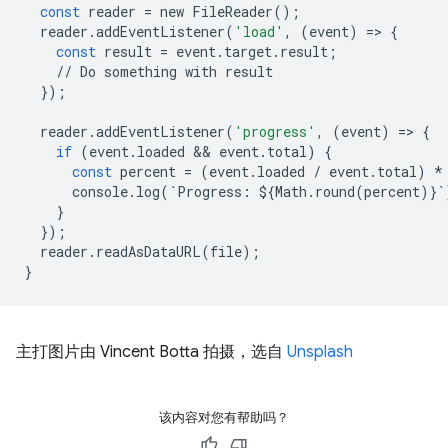
const
reader
=
new
FileReader
();
reader
.
addEventListener
(
'load'
,
(
event
)
=
>
{
const
result
=
event
.
target
.
result
;
//
Do
something
with
result
});
reader
.
addEventListener
(
'progress'
,
(
event
)
=
>
{
if
(
event
.
loaded
 && 
event
.
total
)
{
const
percent
=
(
event
.
loaded
/
event
.
total
)
*
console
.
log
(
`
Progress
:
$
{
Math
.
round
(
percent
)}
`
}
});
reader
.
readAsDataURL
(
file
);
}
主打图片由 Vincent Botta 拍摄，选自
Unsplash
该内容对您有帮助吗？