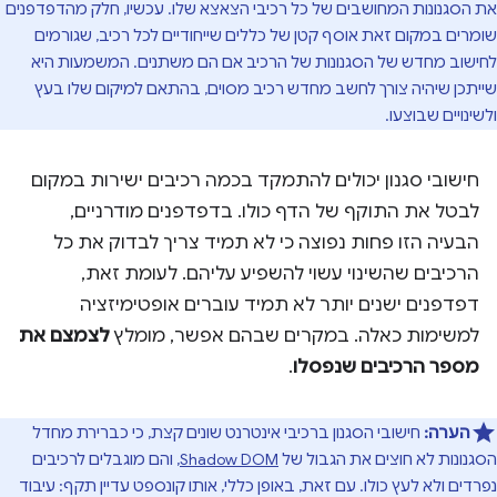
את הסגנונות המחושבים של כל רכיבי הצאצא שלו. עכשיו, חלק מהדפדפנים
שומרים במקום זאת אוסף קטן של כללים שייחודיים לכל רכיב, שגורמים
לחישוב מחדש של הסגנונות של הרכיב אם הם משתנים. המשמעות היא
שייתכן שיהיה צורך לחשב מחדש רכיב מסוים, בהתאם למיקום שלו בעץ
ולשינויים שבוצעו.
חישובי סגנון יכולים להתמקד בכמה רכיבים ישירות במקום
לבטל את התוקף של הדף כולו. בדפדפנים מודרניים,
הבעיה הזו פחות נפוצה כי לא תמיד צריך לבדוק את כל
הרכיבים שהשינוי עשוי להשפיע עליהם. לעומת זאת,
דפדפנים ישנים יותר לא תמיד עוברים אופטימיזציה
למשימות כאלה. במקרים שבהם אפשר, מומלץ
לצמצם את
מספר הרכיבים שנפסלו
.
הערה:
חישובי הסגנון ברכיבי אינטרנט שונים קצת, כי כברירת מחדל
הסגנונות לא חוצים את הגבול של
Shadow DOM
, והם מוגבלים לרכיבים
נפרדים ולא לעץ כולו. עם זאת, באופן כללי, אותו קונספט עדיין תקף: עיבוד