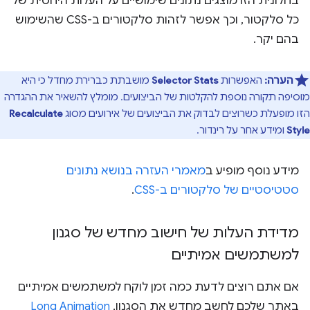
בחלונית הזו מוצגים נתונים שימושיים על העלות היחסית של
כל סלקטור, וכך אפשר לזהות סלקטורים ב-CSS שהשימוש
בהם יקר.
הערה:
האפשרות
Selector Stats
מושבתת כברירת מחדל כי היא
מוסיפה תקורה נוספת להקלטות של הביצועים. מומלץ להשאיר את ההגדרה
הזו מופעלת כשרוצים לבדוק את הביצועים של אירועים מסוג
Recalculate
Style
ומידע אחר על רינדור.
מידע נוסף מופיע ב
מאמרי העזרה בנושא נתונים
סטטיסטיים של סלקטורים ב-CSS
.
מדידת העלות של חישוב מחדש של סגנון
למשתמשים אמיתיים
אם אתם רוצים לדעת כמה זמן לוקח למשתמשים אמיתיים
באתר שלכם לחשב מחדש את הסגנון,
Long Animation