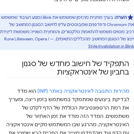
הערה:
בערך מחצית מהזמן שמשמש את Blink (מנוע העיבוד שמשמש
את Chromium ודפדפנים שמבוססים עליו) לחישוב הסגנון המחושב של
רכיב מסוים משמש להתאמת סלקטורים, והמחצית השנייה משמשת ליצירת
ייצוג של הסגנון המחושב מהכללים התואמים. ‫— Rune Lillesveen, Opera /
Style Invalidation in Blink
התפקיד של חישוב מחדש של סגנון
בחביון של אינטראקציות
מהירות התגובה לאינטראקציה באתר (INP)
הוא מדד
לבדיקת ביצועים שמתמקד במשתמש בזמן ריצה, ומעריך
את רמת הרספונסיביות הכוללת של הדף לקלט של
משתמשים. המדד הזה מודד את זמן האחזור של
האינטראקציה, מהרגע שבו המשתמש מקיים אינטראקציה
עם הדף ועד שהדפדפן מצייר את הפריים הבא שמציג את