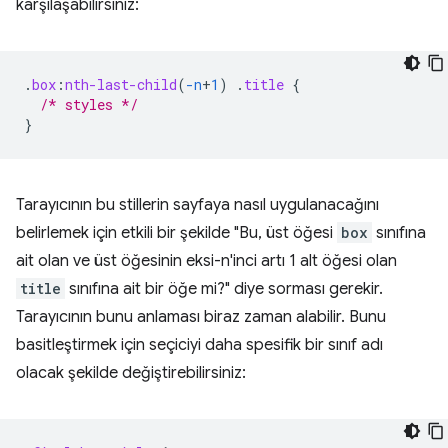
karşılaşabilirsiniz:
.
box
:
nth-last-child
(
-n
+
1
)
.
title
{
/* styles */
}
Tarayıcının bu stillerin sayfaya nasıl uygulanacağını
belirlemek için etkili bir şekilde "Bu, üst öğesi
box
sınıfına
ait olan ve üst öğesinin eksi-n'inci artı 1 alt öğesi olan
title
sınıfına ait bir öğe mi?" diye sorması gerekir.
Tarayıcının bunu anlaması biraz zaman alabilir. Bunu
basitleştirmek için seçiciyi daha spesifik bir sınıf adı
olacak şekilde değiştirebilirsiniz: