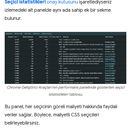
Seçici istatistikleri
onay kutusunu
işaretlediyseniz
izlemedeki alt panelde aynı ada sahip ek bir sekme
bulunur.
Chrome Geliştirici Araçları'nın performans panelinde gösterilen seçici
istatistikleri tablosu.
Bu panel, her seçicinin göreli maliyeti hakkında faydalı
veriler sağlar. Böylece, maliyetli CSS seçicileri
belirleyebilirsiniz.