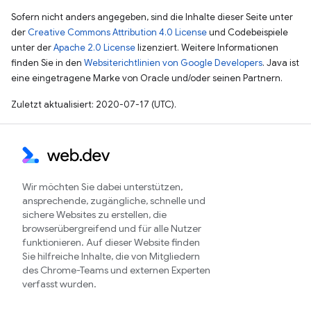
Sofern nicht anders angegeben, sind die Inhalte dieser Seite unter
der
Creative Commons Attribution 4.0 License
und Codebeispiele
unter der
Apache 2.0 License
lizenziert. Weitere Informationen
finden Sie in den
Websiterichtlinien von Google Developers
. Java ist
eine eingetragene Marke von Oracle und/oder seinen Partnern.
Zuletzt aktualisiert: 2020-07-17 (UTC).
Wir möchten Sie dabei unterstützen,
ansprechende, zugängliche, schnelle und
sichere Websites zu erstellen, die
browserübergreifend und für alle Nutzer
funktionieren. Auf dieser Website finden
Sie hilfreiche Inhalte, die von Mitgliedern
des Chrome-Teams und externen Experten
verfasst wurden.