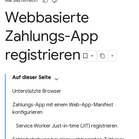
War das hilfreich?
Webbasierte
Zahlungs-App
registrieren
Auf dieser Seite
Unterstützte Browser
Zahlungs-App mit einem Web-App-Manifest
konfigurieren
Service Worker Just-in-time (JIT) registrieren