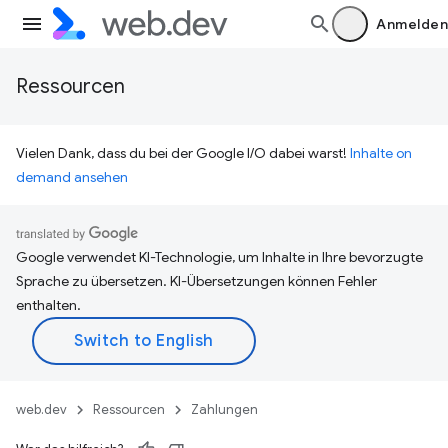
Anmelden
Ressourcen
Vielen Dank, dass du bei der Google I/O dabei warst!
Inhalte on
demand ansehen
Google verwendet KI-Technologie, um Inhalte in Ihre bevorzugte
Sprache zu übersetzen. KI-Übersetzungen können Fehler
enthalten.
web.dev
Ressourcen
Zahlungen