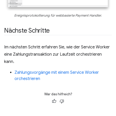
Ereignisprotokollierung für webbasierte Payment Handler.
Nächste Schritte
Im nächsten Schritt erfahren Sie, wie der Service Worker
eine Zahlungstransaktion zur Laufzeit orchestrieren
kann.
Zahlungsvorgänge mit einem Service Worker
orchestrieren
War das hilfreich?