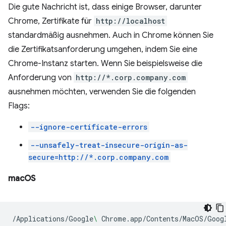
Die gute Nachricht ist, dass einige Browser, darunter
Chrome, Zertifikate für
http://localhost
standardmäßig ausnehmen. Auch in Chrome können Sie
die Zertifikatsanforderung umgehen, indem Sie eine
Chrome-Instanz starten. Wenn Sie beispielsweise die
Anforderung von
http://*.corp.company.com
ausnehmen möchten, verwenden Sie die folgenden
Flags:
--ignore-certificate-errors
--unsafely-treat-insecure-origin-as-
secure=http://*.corp.company.com
macOS
/Applications/Google
\ 
Chrome.app/Contents/MacOS/Goog