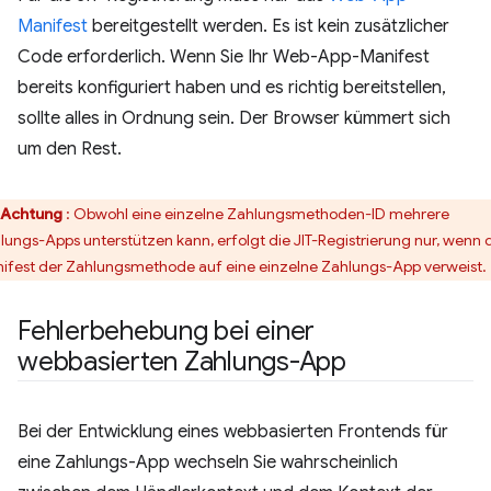
Manifest
bereitgestellt werden. Es ist kein zusätzlicher
Code erforderlich. Wenn Sie Ihr Web-App-Manifest
bereits konfiguriert haben und es richtig bereitstellen,
sollte alles in Ordnung sein. Der Browser kümmert sich
um den Rest.
Achtung
: Obwohl eine einzelne Zahlungsmethoden-ID mehrere
lungs-Apps unterstützen kann, erfolgt die JIT-Registrierung nur, wenn 
ifest der Zahlungsmethode auf eine einzelne Zahlungs-App verweist.
Fehlerbehebung bei einer
webbasierten Zahlungs-App
Bei der Entwicklung eines webbasierten Frontends für
eine Zahlungs-App wechseln Sie wahrscheinlich