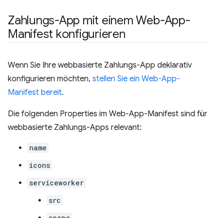
Zahlungs-App mit einem Web-App-
Manifest konfigurieren
Wenn Sie Ihre webbasierte Zahlungs-App deklarativ
konfigurieren möchten,
stellen Sie ein Web-App-
Manifest bereit
.
Die folgenden Properties im Web-App-Manifest sind für
webbasierte Zahlungs-Apps relevant:
name
icons
serviceworker
src
scope