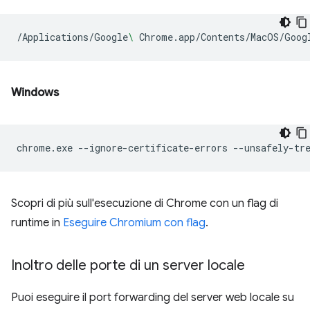
/Applications/Google
\ 
Chrome.app/Contents/MacOS/Goog
Windows
chrome.exe
--ignore-certificate-errors
--unsafely-tr
Scopri di più sull'esecuzione di Chrome con un flag di
runtime in
Eseguire Chromium con flag
.
Inoltro delle porte di un server locale
Puoi eseguire il port forwarding del server web locale su