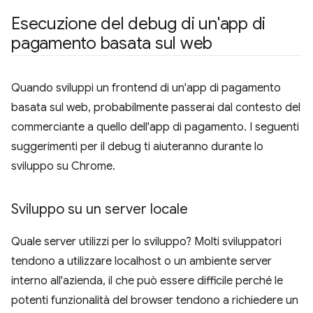
Esecuzione del debug di un'app di
pagamento basata sul web
Quando sviluppi un frontend di un'app di pagamento
basata sul web, probabilmente passerai dal contesto del
commerciante a quello dell'app di pagamento. I seguenti
suggerimenti per il debug ti aiuteranno durante lo
sviluppo su Chrome.
Sviluppo su un server locale
Quale server utilizzi per lo sviluppo? Molti sviluppatori
tendono a utilizzare localhost o un ambiente server
interno all'azienda, il che può essere difficile perché le
potenti funzionalità del browser tendono a richiedere un