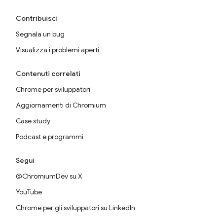
Contribuisci
Segnala un bug
Visualizza i problemi aperti
Contenuti correlati
Chrome per sviluppatori
Aggiornamenti di Chromium
Case study
Podcast e programmi
Segui
@ChromiumDev su X
YouTube
Chrome per gli sviluppatori su LinkedIn