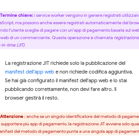
Termine chiave:
i service worker vengono in genere registrati utilizza
aScript, ma possono anche essere registrati automaticamente dal bro
ndo l'utente sceglie di pagare con un'app di pagamento basata sul web
o web di un commerciante. Questa operazione è chiamata
registrazion
-in-time (JIT)
.
La registrazione JIT richiede solo la pubblicazione del
manifest dell'app web
e non richiede codifica aggiuntiva.
Se hai già configurato il manifest dell'app web e lo stai
pubblicando correttamente, non devi fare altro. Il
browser gestirà il resto.
Attenzione
: anche se un singolo identificatore del metodo di pagam
 supportare più app di pagamento, la registrazione JIT avviene solo qu
manifest del metodo di pagamento punta a una singola app di pagamen