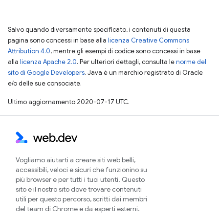
Salvo quando diversamente specificato, i contenuti di questa
pagina sono concessi in base alla
licenza Creative Commons
Attribution 4.0
, mentre gli esempi di codice sono concessi in base
alla
licenza Apache 2.0
. Per ulteriori dettagli, consulta le
norme del
sito di Google Developers
. Java è un marchio registrato di Oracle
e/o delle sue consociate.
Ultimo aggiornamento 2020-07-17 UTC.
Vogliamo aiutarti a creare siti web belli,
accessibili, veloci e sicuri che funzionino su
più browser e per tutti i tuoi utenti. Questo
sito è il nostro sito dove trovare contenuti
utili per questo percorso, scritti dai membri
del team di Chrome e da esperti esterni.