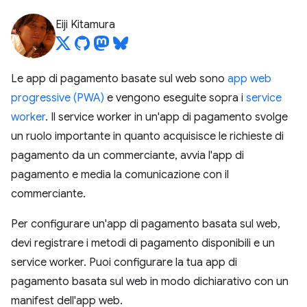
Eiji Kitamura
Le app di pagamento basate sul web sono
app web
progressive (PWA)
e vengono eseguite sopra i
service
worker
. Il service worker in un'app di pagamento svolge
un ruolo importante in quanto acquisisce le richieste di
pagamento da un commerciante, avvia l'app di
pagamento e media la comunicazione con il
commerciante.
Per configurare un'app di pagamento basata sul web,
devi registrare i metodi di pagamento disponibili e un
service worker. Puoi configurare la tua app di
pagamento basata sul web in modo dichiarativo con un
manifest dell'app web.