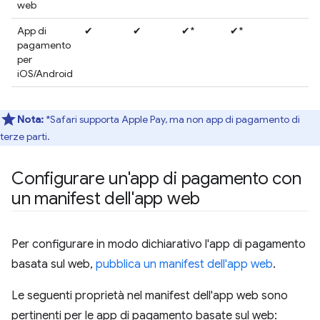
web
App di
✔
✔
✔*
✔*
pagamento
per
iOS/Android
Nota:
*Safari supporta Apple Pay, ma non app di pagamento di
terze parti.
Configurare un'app di pagamento con
un manifest dell'app web
Per configurare in modo dichiarativo l'app di pagamento
basata sul web,
pubblica un manifest dell'app web
.
Le seguenti proprietà nel manifest dell'app web sono
pertinenti per le app di pagamento basate sul web: