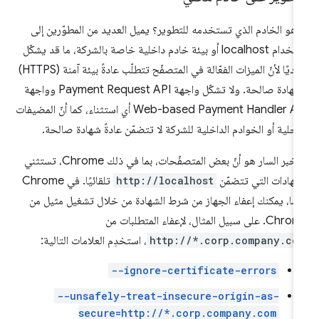
 هو الخادم الذي تستخدمه للتطوير؟ يميل العديد من المطوّرين إلى
استخدام localhost أو بيئة خادم داخلية خاصة بالشركة، ما قد يشكّل
تحديًا لأنّ الميزات الفعّالة في المتصفّح تتطلّب عادةً بيئة آمنة (HTTPS)
وشهادة صالحة. ولا تشكّل واجهة Payment Request API وواجهة
Web-based Payment Handler API أي استثناء، كما أنّ المضيفات
محلية أو الخوادم الداخلية للشركة لا تتضمّن عادةً شهادة صالحة.
والخبر السار هو أنّ بعض المتصفّحات، بما في ذلك Chrome، تستثني
شهادات التي تتضمّن
http://localhost
تلقائيًا. في Chrome
ضًا، يمكنك إعفاء الجهاز من شرط الشهادة من خلال تشغيل مثيل من
. على سبيل المثال، لإعفاء المتطلبات من
http://*.corp.company.co
، استخدِم العلامات التالية:
--ignore-certificate-errors
--unsafely-treat-insecure-origin-as-
secure=http://*.corp.company.com