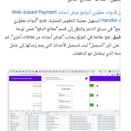
يمكن لأدوات مطوّري البرامج عرض أحداث Web-based Payment
Handler A
لتسهيل عملية التطوير المحلية. افتح "أدوات مطوّري
برامج" في سياق التاجر وانتقِل إلى قسم "معالج الدفع" ضمن لوحة
تطبيق
. ضَع علامة في المربّع بجانب "عرض أحداث من نطاقات أخرى"، ثم
قر على الزر "تسجيل" لبدء تسجيل الأحداث التي يتم إرسالها إلى عامل
خدمة الذي يتعامل مع الدفعات.