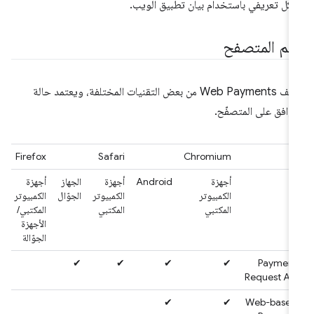
كل تعريفي باستخدام بيان تطبيق الويب.
عم المتصفح
تتألف Web Payments من بعض التقنيات المختلفة، ويعتمد حالة
توافق على المتصفّح.
Firefox
Safari
Chromium
أجهزة
Android
أجهزة
الجهاز
أجهزة
الكمبيوتر
الكمبيوتر
الجوّال
الكمبيوتر
المكتبي
المكتبي
المكتبي/
الأجهزة
الجوّالة
✔
✔
✔
✔
Payment
Request API
✔
✔
Web-based