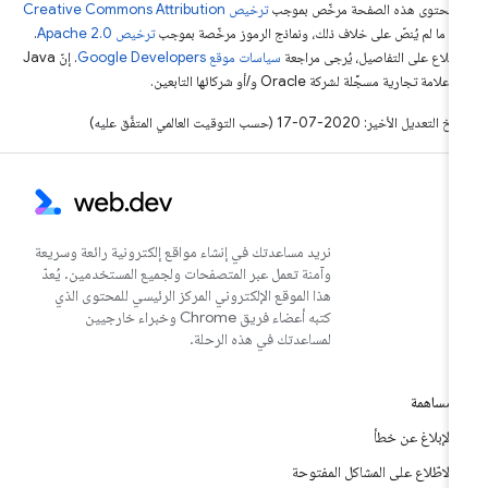
ّ محتوى هذه الصفحة مرخّص بموجب
ترخيص Creative Commons Attribution
4‏
ما لم يُنصّ على خلاف ذلك، ونماذج الرموز مرخّصة بموجب
ترخيص Apache 2.0‏
.
اطّلاع على التفاصيل، يُرجى مراجعة
سياسات موقع Google Developers‏
. إنّ Java
لامة تجارية مسجَّلة لشركة Oracle و/أو شركائها التابعين.
التعديل الأخير: 2020-07-17 (حسب التوقيت العالمي المتفَّق عليه)
نريد مساعدتك في إنشاء مواقع إلكترونية رائعة وسريعة
وآمنة تعمل عبر المتصفحات ولجميع المستخدمين. يُعدّ
هذا الموقع الإلكتروني المركز الرئيسي للمحتوى الذي
كتبه أعضاء فريق Chrome وخبراء خارجيين
لمساعدتك في هذه الرحلة.
مساهمة
الإبلاغ عن خطأ
الاطّلاع على المشاكل المفتوحة