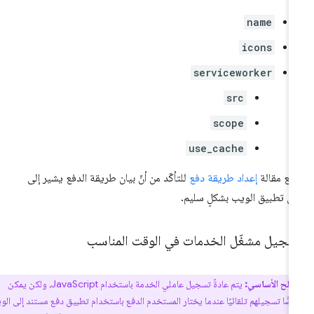
name
icons
serviceworker
src
scope
use_cache
جِع مقالة
إعداد طريقة دفع
للتأكّد من أنّ بيان طريقة الدفع يشير إلى
ان تطبيق الويب بشكلٍ سليم.
سجيل مشغّل الخدمات في الوقت المناسب
طلح الأساسي:
يتم عادةً تسجيل عاملي الخدمة باستخدام JavaScript، ولكن يمكن
يضًا تسجيلهم تلقائيًا عندما يختار المستخدم الدفع باستخدام تطبيق دفع مستند إلى الويب