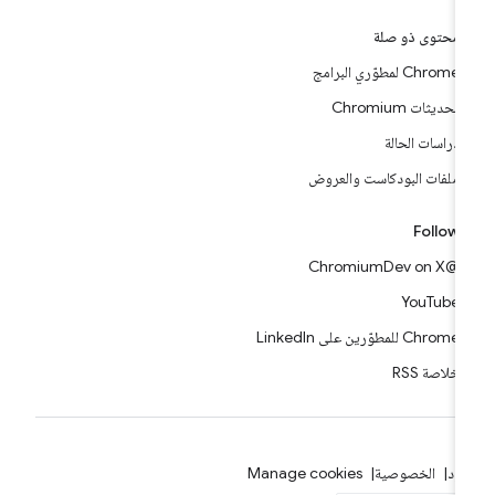
محتوى ذو صلة
Chrome لمطوّري البرامج
تحديثات Chromium
دراسات الحالة
ملفات البودكاست والعروض
Follow
@ChromiumDev on X
YouTube
Chrome للمطوّرين على LinkedIn
خلاصة RSS
بنود
الخصوصية
Manage cookies