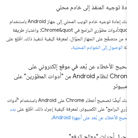
ادة توجيه المنفذ إلى خادم محلي
يمكنك إعادة توجيه خادم الويب المحلي إلى جهاز Android باستخدام
&quot;أدوات مطوّري البرامج في Chrome&quot; واختبار طريقة
له من متصفّح على الجهاز الجوّال. لمعرفة كيفية تنفيذ ذلك، اطّلِع على
الة
الوصول إلى الخوادم المحلية
.
صحيح الأخطاء عن بُعد في موقع إلكتروني على
Chrome لنظام Android من "أدوات المطوّرين" على
كمبيوتر
يمكنك أيضًا تصحيح أخطاء Chrome على Android باستخدام "أدوات
وّري البرامج" على الكمبيوتر. لمعرفة كيفية إجراء ذلك، اطّلِع على
بدء
حيح الأخطاء عن بُعد على أجهزة Android
.
سجيل أحداث "معالج الدفع"