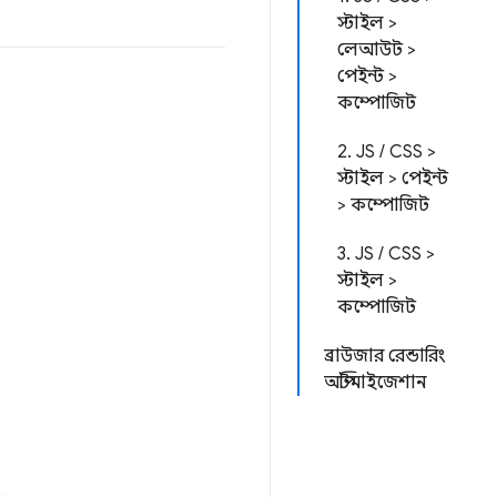
স্টাইল >
লেআউট >
পেইন্ট >
কম্পোজিট
2. JS / CSS >
স্টাইল > পেইন্ট
> কম্পোজিট
3. JS / CSS >
স্টাইল >
কম্পোজিট
ব্রাউজার রেন্ডারিং
অপ্টিমাইজেশান