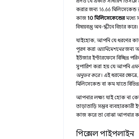
প্রদত্ত যে একটি সাধারণ ডিসপ্লে 
করার জন্য 16.66 মিলিসেকেন্ড র
কাজ
10 মিলিসেকেন্ডের
মধ্যে 
বিষয়বস্তু অন-স্ক্রীনে বিচার কর
যাইহোক, আপনি যে ধরণের কাজের 
পূরণ করা
অ্যানিমেশনের
জন্য অত্
ইউজার ইন্টারফেসে বিচ্ছিন্ন প
সুপারিশ করা হয় যে আপনি এমন
অনুভব করে
। এই ধরনের ক্ষেত্রে
মিলিসেকেন্ড বা কম যাতে বিভিন্
আপনার লক্ষ্য যাই হোক না কেন
তাড়াতাড়ি সম্ভব ব্যবহারকারী 
কাজ করে তা বোঝা আপনার কাজ
পিক্সেল পাইপলাইন