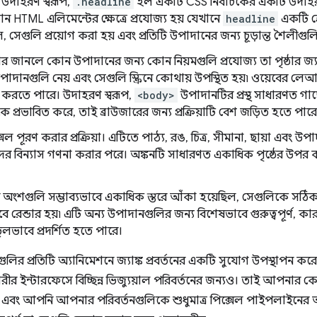
 উদাহরণ স্বরূপ,
.headline
হল একটি CSS নির্বাচকের একটি উদা
োন HTML এলিমেন্টের ক্ষেত্রে প্রযোজ্য হয় যেখানে
headline
একটি শ্
, সেগুলি প্রয়োগ করা হয় এবং প্রতিটি উপাদানের জন্য চূড়ান্ত শৈলীগু
র জানলে কোন উপাদানের জন্য কোন নিয়মগুলি প্রযোজ্য তা পৃষ্ঠার জ্
উপাদানগুলি নেয় এবং সেগুলি স্ক্রিনে কোথায় উপস্থিত হয়৷ ওয়েবের
 করতে পারে। উদাহরণ স্বরূপ,
<body>
উপাদানটির প্রস্থ সাধারণত গা
ে প্রভাবিত করে, তাই ব্রাউজারের জন্য প্রক্রিয়াটি বেশ জড়িত হতে পারে
েল পূরণ করার প্রক্রিয়া। এটিতে পাঠ্য, রঙ, চিত্র, সীমানা, ছায়া এবং উপা
াদের বিন্যাস গণনা করার পরে। অঙ্কনটি সাধারণত একাধিক পৃষ্ঠের উপর করা
র অংশগুলি সম্ভাব্যভাবে একাধিক স্তরে আঁকা হয়েছিল, সেগুলিকে সঠিক ক্
তভাবে রেন্ডার হয়৷ এটি অন্য উপাদানগুলির জন্য বিশেষভাবে গুরুত্বপূর্
লভাবে প্রদর্শিত হতে পারে।
র প্রতিটি অ্যানিমেশনে জ্যাঙ্ক প্রবর্তনের একটি সুযোগ উপস্থাপন করে
রীর ইন্টারফেসে বিচ্ছিন্ন ভিজ্যুয়াল পরিবর্তনের জন্যও। তাই আপনার
এবং আপনি আপনার পরিবর্তনগুলিকে শুধুমাত্র পিক্সেল পাইপলাইনের 