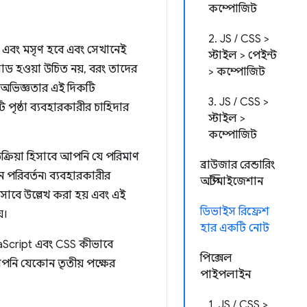
কম্পোজিট
2. JS / CSS >
ভ এবং মসৃণ হবে এবং সেখানেই
স্টাইল > পেইন্ট
োড হওয়া উচিত নয়, বরং তাদের
> কম্পোজিট
ীর অভিজ্ঞতার এই দিকটি
3. JS / CSS >
পৃষ্ঠা ব্যবহারকারীর চাহিদার
স্টাইল >
কম্পোজিট
ক্রিয়া হিসাবে আপনি যে পরিমাণ
ব্রাউজার রেন্ডারিং
ন পরিবর্তন৷ ব্যবহারকারীর
অপ্টিমাইজেশান
সাবে উল্লেখ করা হয় এবং এই
ডিভাইস রিফ্রেশ
়।
হার একটি নোট
JavaScript এবং CSS কীভাবে
পিক্সেল
পনি যেকোন তৃতীয় পক্ষের
পাইপলাইন
1. JS / CSS >