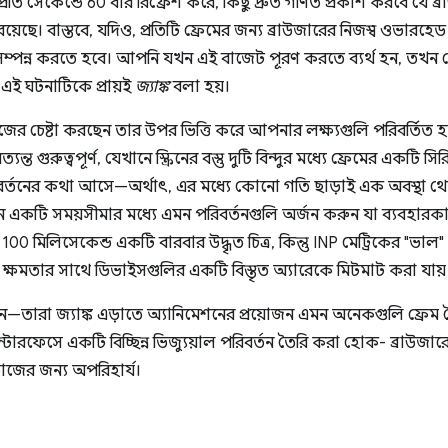
প্রতি সেকেন্ডে 60 বার রিফ্রেশ করে, কিছু দ্রুত গণিত প্রকাশ করবে যে ব্র
য়েছে। বাস্তবে, যদিও, প্রতিটি ফ্রেমের জন্য ব্রাউজারের নিজস্ব ওভারহ
সম্পন্ন করতে হবে। আপনি যখন এই বাজেট পূরণ করতে ব্যর্থ হন, তখন ফ্র
ে। এই ঘটনাটিকে প্রায়ই
জ্যাঙ্ক
বলা হয়।
চেষ্টা করছেন তার উপর ভিত্তি করে আপনার লক্ষ্যগুলি পরিবর্তিত হয়
যন্ত গুরুত্বপূর্ণ, যেখানে স্ক্রিনের বস্তু দুটি বিন্দুর মধ্যে ফ্রেমের একটি 
রিবর্তনের কথা আসে—অর্থাৎ, এর মধ্যে কোনো গতি ছাড়াই এক অবস্থা থে
 একটি সময়সীমার মধ্যে এমন পরিবর্তনগুলি অর্জন করুন যা ব্যবহারক
, 100 মিলিসেকেন্ড একটি বারবার উদ্ধৃত চিত্র, কিন্তু INP মেট্রিকের "ভাল
ন ক্ষমতার সাথে ডিভাইসগুলির একটি বিস্তৃত অ্যারেকে মিটমাট করা যায়
—তারা জ্যাঙ্ক এড়াতে অ্যানিমেশনের প্রয়োজন এমন অনেকগুলি ফ্রেম
ইন্টারফেসে একটি বিচ্ছিন্ন ভিজ্যুয়াল পরিবর্তন তৈরি করা হোক- ব্রাউ
ের জন্য অপরিহার্য।