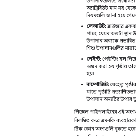
উপাদানগুলিতে প্রযোজ্য।
অ্যাট্রিবিউট মান সহ যেক
নিয়মগুলি জানা হয়ে গেলে
লেআউট:
ব্রাউজার একবা
পারে, যেমন কতটা স্থান 
উপাদান অন্যকে প্রভাবিত
শিশু উপাদানগুলির মাত্রাক
পেইন্ট:
পেইন্টিং হল পিক্স
অঙ্কন করা হয় পৃষ্ঠায় ত
হয়।
কম্পোজিট:
যেহেতু পৃষ্ঠা
যাতে পৃষ্ঠাটি প্রত্যাশি
উপাদান অন্যটির উপরে ভু
পিক্সেল পাইপলাইনের এই অংশগুলি
বিলম্বিত করে এমনকি ব্যবহারকা
ঠিক কোন অংশগুলি বুঝতে হবে 