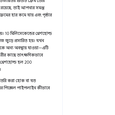
াউজারটির প্রতিটি ফ্রেম তৈরি
েড রয়েছে, তাই আপনার সমস্ত
েমের হার কমে যায় এবং পৃষ্ঠার
। 10 মিলিসেকেন্ডের থ্রেশহোল্ড
সিরিজ জুড়ে প্রসারিত হয়। যখন
কে অন্য অবস্থায় যাওয়া—এটি
ারীর কাছে তাৎক্ষণিকভাবে
" থ্রেশহোল্ড হল 200
।
 তৈরি করা হোক বা যত
জারের পিক্সেল পাইপলাইন কীভাবে