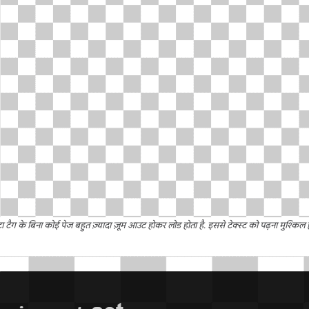
 मेटा टैग के बिना कोई पेज बहुत ज़्यादा ज़ूम आउट होकर लोड होता है. इससे टेक्स्ट को पढ़ना मुश्किल ह