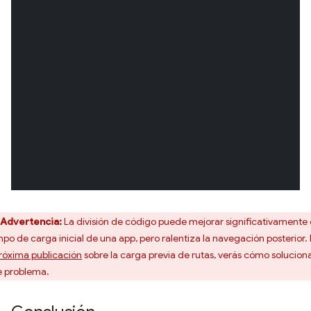
Advertencia:
La división de código puede mejorar significativamente 
mpo de carga inicial de una app, pero ralentiza la navegación posterior.
róxima publicación
sobre la carga previa de rutas, verás cómo solucion
e problema.