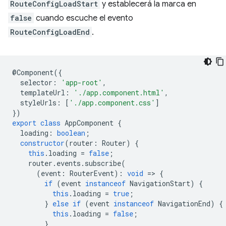
RouteConfigLoadStart
y establecerá la marca en
false
cuando escuche el evento
RouteConfigLoadEnd
.
@
Component
({
selector
:
'app-root'
,
templateUrl
:
'./app.component.html'
,
styleUrls
:
[
'./app.component.css'
]
})
export
class
AppComponent
{
loading
:
boolean
;
constructor
(
router
:
Router
)
{
this
.
loading
=
false
;
router
.
events
.
subscribe
(
(
event
:
RouterEvent
)
:
void
=
>
{
if
(
event
instanceof
NavigationStart
)
{
this
.
loading
=
true
;
}
else
if
(
event
instanceof
NavigationEnd
)
{
this
.
loading
=
false
;
}