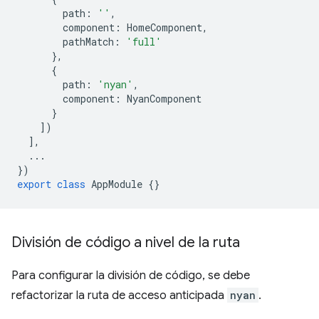
path
:
''
,
component
:
HomeComponent
,
pathMatch
:
'full'
},
{
path
:
'nyan'
,
component
:
NyanComponent
}
])
],
...
})
export
class
AppModule
{}
División de código a nivel de la ruta
Para configurar la división de código, se debe
refactorizar la ruta de acceso anticipada
nyan
.