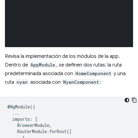
Revisa la implementación de los módulos de la app.
Dentro de
AppModule
, se definen dos rutas: la ruta
predeterminada asociada con
HomeComponent
y una
ruta
nyan
asociada con
NyanComponent
:
@
NgModule
({
...
imports
:
[
BrowserModule
,
RouterModule
.
forRoot
([
{