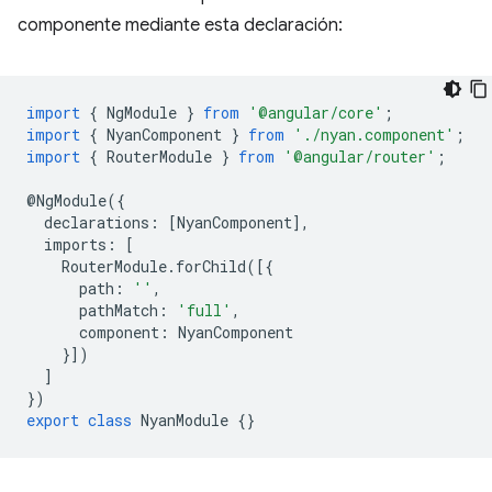
componente mediante esta declaración:
import
{
NgModule
}
from
'@angular/core'
;
import
{
NyanComponent
}
from
'./nyan.component'
;
import
{
RouterModule
}
from
'@angular/router'
;
@
NgModule
({
declarations
:
[
NyanComponent
],
imports
:
[
RouterModule
.
forChild
([{
path
:
''
,
pathMatch
:
'full'
,
component
:
NyanComponent
}])
]
})
export
class
NyanModule
{}