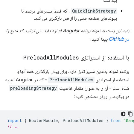
پیداست
QuicklinkStrategy
، که فقط مسیرهای مرتبط با
پیوندهای صفحه فعلی را از قبل بارگیری می کند.
بقیه این پست به نمونه برنامه Angular اشاره دارد. می توانید کد منبع را
در GitHub
پیدا کنید.
با استفاده از استراتژی
Modules
All
Preload
برنامه نمونه چندین مسیر تنبل دارد. برای پیش بارگذاری همه آنها با
استفاده از استراتژی
PreloadAllModules
- که در Angular تعبیه
شده است - آن را به عنوان مقدار خاصیت
preloadingStrategy
در پیکربندی روتر مشخص کنید:
import
{
RouterModule
,
PreloadAllModules
}
from
'@an
// …