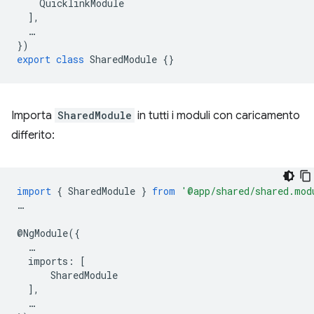
QuicklinkModule
],
…
})
export
class
SharedModule
{}
Importa
SharedModule
in tutti i moduli con caricamento
differito:
import
{
SharedModule
}
from
'@app/shared/shared.mod
…
@
NgModule
({
…
imports
:
[
SharedModule
],
…