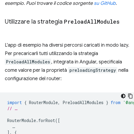
esempio. Puoi trovare il codice sorgente
su GitHub
.
Utilizzare la strategia
Preload
All
Modules
L'app di esempio ha diversi percorsi caricati in modo lazy.
Per precaricarli tutti utilizzando la strategia
PreloadAllModules
, integrata in Angular, specificala
come valore per la proprietà
preloadingStrategy
nella
configurazione del router:
import
{
RouterModule
,
PreloadAllModules
}
from
'@an
// …
RouterModule
.
forRoot
([
…
],
{