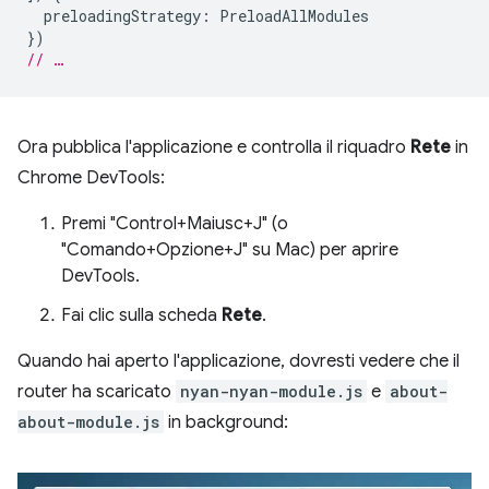
preloadingStrategy
:
PreloadAllModules
})
// …
Ora pubblica l'applicazione e controlla il riquadro
Rete
in
Chrome DevTools:
Premi "Control+Maiusc+J" (o
"Comando+Opzione+J" su Mac) per aprire
DevTools.
Fai clic sulla scheda
Rete
.
Quando hai aperto l'applicazione, dovresti vedere che il
router ha scaricato
nyan-nyan-module.js
e
about-
about-module.js
in background: