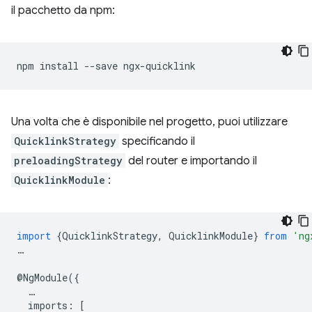
il pacchetto da npm:
npm
install
--save
Una volta che è disponibile nel progetto, puoi utilizzare
QuicklinkStrategy
specificando il
preloadingStrategy
del router e importando il
QuicklinkModule
:
import
{
QuicklinkStrategy
,
QuicklinkModule
}
from
'ng
…
@
NgModule
({
…
imports
:
[