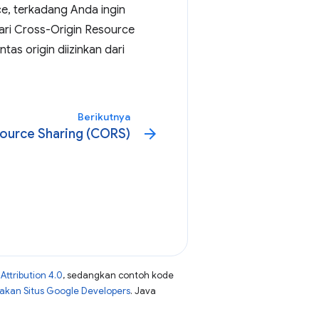
, terkadang Anda ingin
jari Cross-Origin Resource
as origin diizinkan dari
Berikutnya
arrow_forward
ource Sharing (CORS)
ttribution 4.0
, sedangkan contoh kode
jakan Situs Google Developers
. Java