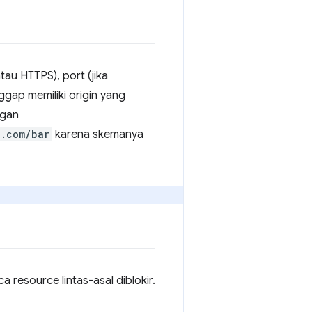
tau HTTPS), port (jika
ggap memiliki origin yang
ngan
e.com/bar
karena skemanya
resource lintas-asal diblokir.