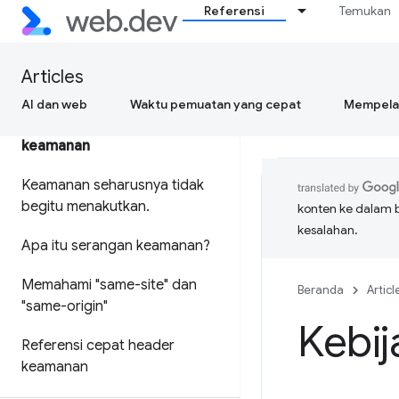
Referensi
Temukan
Articles
AI dan web
Waktu pemuatan yang cepat
Mempelaj
Memahami dasar-dasar
keamanan
Keamanan seharusnya tidak
begitu menakutkan
.
konten ke dalam 
kesalahan.
Apa itu serangan keamanan?
Memahami "same-site" dan
Beranda
Articl
"same-origin"
Kebij
Referensi cepat header
keamanan