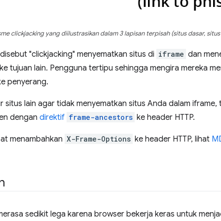
 clickjacking yang diilustrasikan dalam 3 lapisan terpisah (situs dasar, situ
isebut "clickjacking" menyematkan situs di
iframe
dan mene
ke tujuan lain. Pengguna tertipu sehingga mengira mereka me
ke penyerang.
 situs lain agar tidak menyematkan situs Anda dalam iframe,
ten dengan
direktif
frame-ancestors
ke header HTTP.
pat menambahkan
X-Frame-Options
ke header HTTP, lihat
M
n
rasa sedikit lega karena browser bekerja keras untuk menja