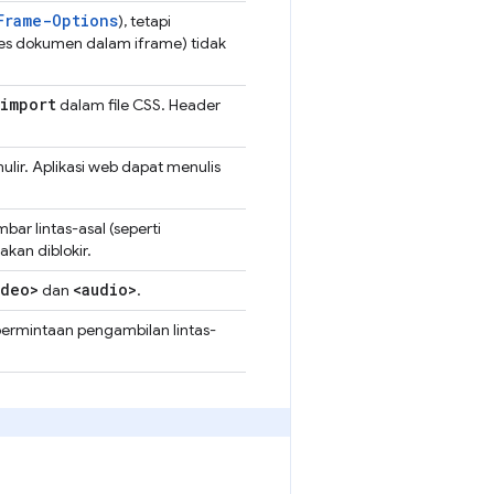
Frame-Options
), tetapi
es dokumen dalam iframe) tidak
import
dalam file CSS. Header
lir. Aplikasi web dapat menulis
r lintas-asal (seperti
kan diblokir.
ideo>
<audio>
dan
.
 permintaan pengambilan lintas-