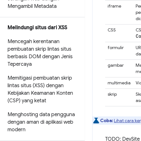
Mengambil Metadata
iframe
Pe
pe
di
Melindungi situs dari XSS
CSS
CS
C
Mencegah kerentanan
formulir
UR
pembuatan skrip lintas situs
da
berbasis DOM dengan Jenis
Tepercaya
gambar
Me
me
Memitigasi pembuatan skrip
multimedia
Vi
lintas situs (XSS) dengan
Kebijakan Keamanan Konten
skrip
Sk
(CSP) yang ketat
as
Menghosting data pengguna
Coba:
Lihat cara ke
dengan aman di aplikasi web
modern
TODO: DevSite 