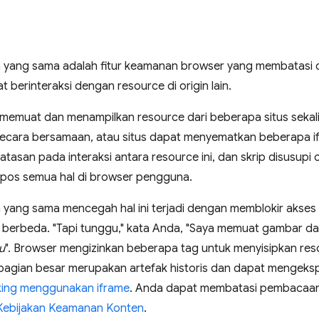
in yang sama adalah fitur keamanan browser yang membatasi 
t berinteraksi dengan resource di origin lain.
memuat dan menampilkan resource dari beberapa situs seka
ecara bersamaan, atau situs dapat menyematkan beberapa if
batasan pada interaksi antara resource ini, dan skrip disusupi
pos semua hal di browser pengguna.
in yang sama mencegah hal ini terjadi dengan memblokir akse
g berbeda. "Tapi tunggu," kata Anda, "Saya memuat gambar dan s
u
". Browser mengizinkan beberapa tag untuk menyisipkan res
sebagian besar merupakan artefak historis dan dapat mengeks
cking menggunakan iframe
. Anda dapat membatasi pembacaan li
Kebijakan Keamanan Konten
.