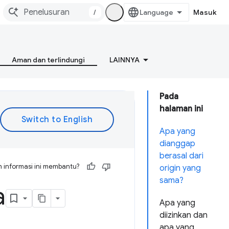
/
Masuk
Aman dan terlindungi
LAINNYA
Pada
halaman ini
Apa yang
dianggap
berasal dari
 informasi ini membantu?
origin yang
sama?
a
Apa yang
diizinkan dan
apa yang