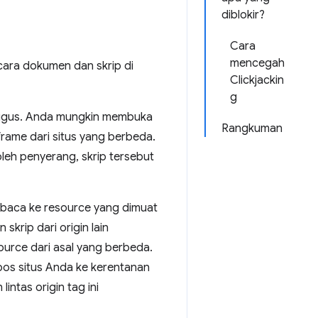
diblokir?
Cara
mencegah
cara dokumen dan skrip di
Clickjackin
g
ligus. Anda mungkin membuka
Rangkuman
rame dari situs yang berbeda.
 oleh penyerang, skrip tersebut
s baca ke resource yang dimuat
krip dari origin lain
ource dari asal yang berbeda.
pos situs Anda ke kerentanan
ntas origin tag ini