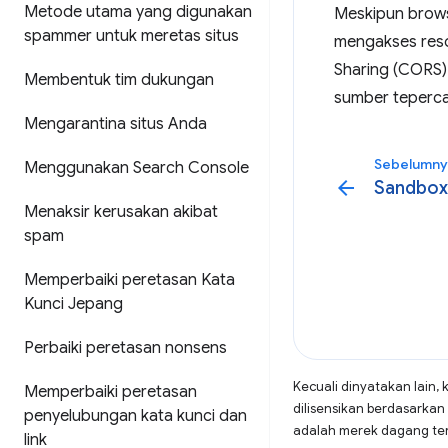
Metode utama yang digunakan
Meskipun brows
spammer untuk meretas situs
mengakses resou
Sharing (CORS) 
Membentuk tim dukungan
sumber teperca
Mengarantina situs Anda
Sebelumny
Menggunakan Search Console
arrow_back
Sandbox
Menaksir kerusakan akibat
spam
Memperbaiki peretasan Kata
Kunci Jepang
Perbaiki peretasan nonsens
Kecuali dinyatakan lain, 
Memperbaiki peretasan
dilisensikan berdasarkan
penyelubungan kata kunci dan
adalah merek dagang terd
link