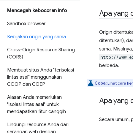
Mencegah kebocoran info
Apa yang d
Sandbox browser
Origin ditentuk
Kebijakan origin yang sama
ditentukan), da
sama. Misalnya
Cross-Origin Resource Sharing
(CORS)
http
://www.e
berbeda.
Membuat situs Anda "terisolasi
lintas asal" menggunakan
Coba:
Lihat cara ke
COOP dan COEP
Alasan Anda memerlukan
Apa yang d
"isolasi lintas asal" untuk
mendapatkan fitur canggih
Secara umum, pe
Lindungi resource Anda dari
serangan web dengan