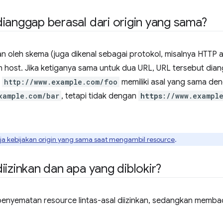
ianggap berasal dari origin yang sama?
an oleh skema (juga dikenal sebagai protokol, misalnya HTTP a
n host. Jika ketiganya sama untuk dua URL, URL tersebut dian
,
http://www.example.com/foo
memiliki asal yang sama de
xample.com/bar
, tetapi tidak dengan
https
://www.exampl
rja kebijakan origin yang sama saat mengambil resource
.
iizinkan dan apa yang diblokir?
nyematan resource lintas-asal diizinkan, sedangkan membaca 