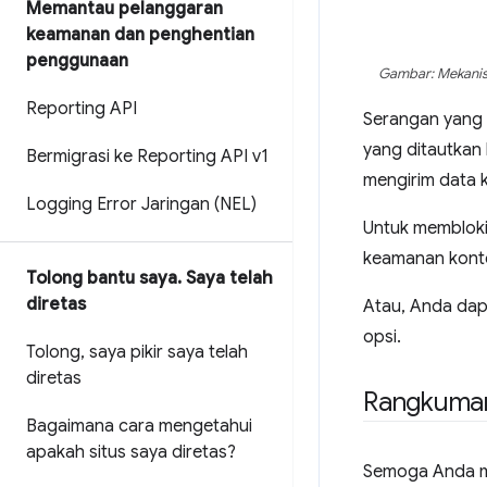
Memantau pelanggaran
keamanan dan penghentian
penggunaan
Gambar: Mekanisme
Reporting API
Serangan yang d
yang ditautkan 
Bermigrasi ke Reporting API v1
mengirim data 
Logging Error Jaringan (NEL)
Untuk memblokir
keamanan kon
Tolong bantu saya
.
Saya telah
diretas
Atau, Anda da
opsi.
Tolong
,
saya pikir saya telah
diretas
Rangkuma
Bagaimana cara mengetahui
apakah situs saya diretas?
Semoga Anda me