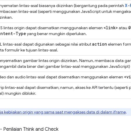
X-
nyematan lintas-asal biasanya diizinkan (bergantung pada perintah
mbacaan lintas-asal (seperti menggunakan JavaScript untuk mengaks
izinkan.
<link>
@
S lintas origin dapat disematkan menggunakan elemen
atau
ontent-Type
yang benar mungkin diperlukan.
action
L lintas-asal dapat digunakan sebagai nilai atribut
elemen formu
ta formulir ke tujuan lintas-asal.
nyematkan gambar lintas origin diizinkan. Namun, membaca data gamba
ngambil data biner dari gambar lintas-asal menggunakan JavaScript) a
<v
deo dan audio lintas-asal dapat disematkan menggunakan elemen
rip lintas-asal dapat disematkan; namun, akses ke API tertentu (seperti
al) mungkin diblokir.
rja kebijakan origin yang sama saat mengakses data di dalam iframe
.
- Penilaian Think and Check