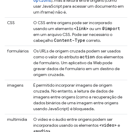
Options
), mas a leitura entre origens (como
usar JavaScript para acessar um documento em
um iframe) não é.
CSS
O CSS entre origens pode ser incorporado
<link>
@import
usando um elemento
ou um
em um arquivo CSS. Pode ser necessário o
Content-Type
cabeçalho
correto.
formulários
Os URLs de origem cruzada podem ser usados
action
como o valor do atributo
dos elementos
de formulário. Um aplicativo da Web pode
gravar dados de formulário em um destino de
origem cruzada.
imagens
É permitido incorporar imagens de origem
cruzada. No entanto, a leitura de dados de
imagens entre origens (como a recuperação de
dados binários de uma imagem entre origens
usando JavaScript) é bloqueada.
multimídia
O vídeo e o áudio entre origens podem ser
<video>
incorporados usando os elementos
e
<audio>
.