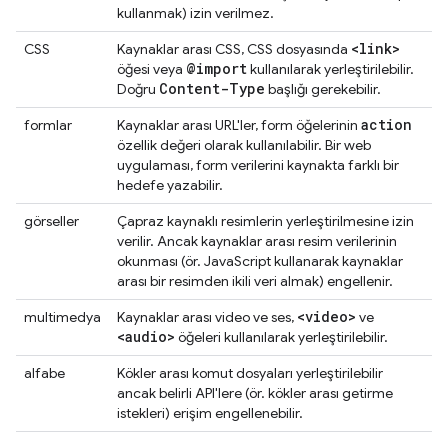
kullanmak) izin verilmez.
<link>
CSS
Kaynaklar arası CSS, CSS dosyasında
@import
öğesi veya
kullanılarak yerleştirilebilir.
Content-Type
Doğru
başlığı gerekebilir.
action
formlar
Kaynaklar arası URL'ler, form öğelerinin
özellik değeri olarak kullanılabilir. Bir web
uygulaması, form verilerini kaynakta farklı bir
hedefe yazabilir.
görseller
Çapraz kaynaklı resimlerin yerleştirilmesine izin
verilir. Ancak kaynaklar arası resim verilerinin
okunması (ör. JavaScript kullanarak kaynaklar
arası bir resimden ikili veri almak) engellenir.
<video>
multimedya
Kaynaklar arası video ve ses,
ve
<audio>
öğeleri kullanılarak yerleştirilebilir.
alfabe
Kökler arası komut dosyaları yerleştirilebilir
ancak belirli API'lere (ör. kökler arası getirme
istekleri) erişim engellenebilir.