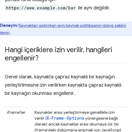
https
://www.example.com/bar
ile aynı değildir.
Deneyin:
Kaynakları getirirken aynı kaynak politikasının işleyiş şeklini
eleyin
.
Hangi içeriklere izin verilir
,
hangileri
engellenir?
Genel olarak, kaynakta çapraz kaynaklı bir kaynağın
yerleştirilmesine izin verilirken kaynakta çapraz kaynaklı
bir kaynağın okunması engellenir.
iframe'ler
Kaynaklar arası yerleştirmeye genellikle izin
X-Frame-Options
verilir (
yönergesine bağlı
olarak) ancak kaynaklar arası okumaya (ör. bir
iframe'deki dokümana erişmek için JavaScript