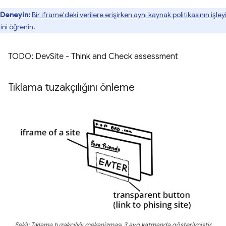
Deneyin:
Bir iframe'deki verilere erişirken aynı kaynak politikasının işley
ini öğrenin
.
TODO: DevSite - Think and Check assessment
Tıklama tuzakçılığını önleme
Şekil: Tıklama tuzakçılığı mekanizması 3 ayrı katmanda gösterilmiştir