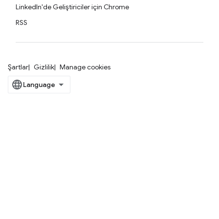
LinkedIn'de Geliştiriciler için Chrome
RSS
Şartlar
Gizlilik
Manage cookies