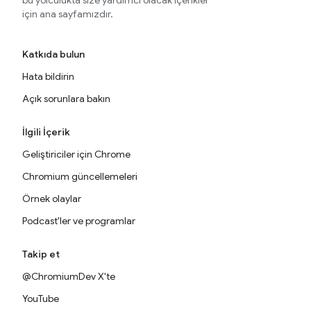
bu yolculukta size yardımcı olacak içerikler
için ana sayfamızdır.
Katkıda bulun
Hata bildirin
Açık sorunlara bakın
İlgili İçerik
Geliştiriciler için Chrome
Chromium güncellemeleri
Örnek olaylar
Podcast'ler ve programlar
Takip et
@ChromiumDev X'te
YouTube