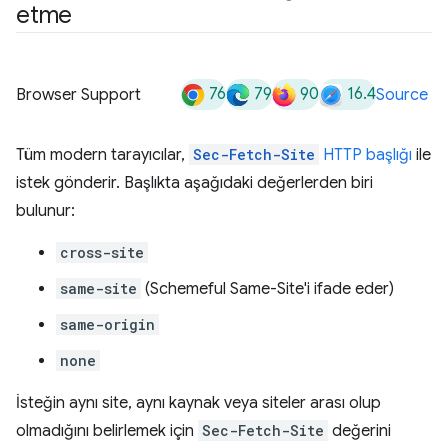
etme
76
79
90
16.4
Browser Support
Source
Tüm modern tarayıcılar,
Sec-Fetch-Site
HTTP başlığı
ile
istek gönderir. Başlıkta aşağıdaki değerlerden biri
bulunur:
cross-site
same-site
(Schemeful Same-Site'i ifade eder)
same-origin
none
İsteğin aynı site, aynı kaynak veya siteler arası olup
olmadığını belirlemek için
Sec-Fetch-Site
değerini