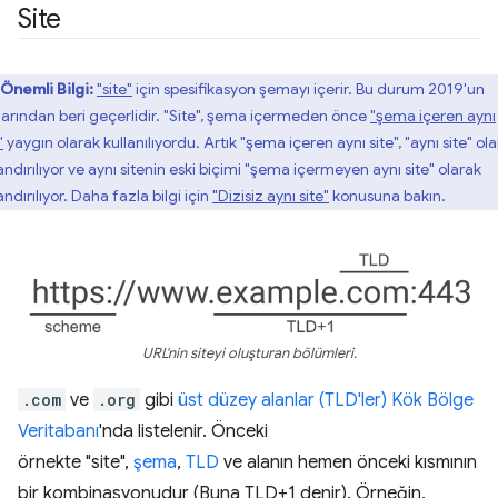
Site
Önemli Bilgi:
"site"
için spesifikasyon şemayı içerir. Bu durum 2019'un
larından beri geçerlidir. "Site", şema içermeden önce
"şema içeren aynı
"
yaygın olarak kullanılıyordu. Artık "şema içeren aynı site", "aynı site" ol
andırılıyor ve aynı sitenin eski biçimi "şema içermeyen aynı site" olarak
ndırılıyor. Daha fazla bilgi için
"Dizisiz aynı site"
konusuna bakın.
URL'nin siteyi oluşturan bölümleri.
.com
ve
.org
gibi
üst düzey alanlar (TLD'ler)
Kök Bölge
Veritabanı
'nda listelenir. Önceki
örnekte "site",
şema
,
TLD
ve alanın hemen önceki kısmının
bir kombinasyonudur (Buna TLD+1 denir). Örneğin,