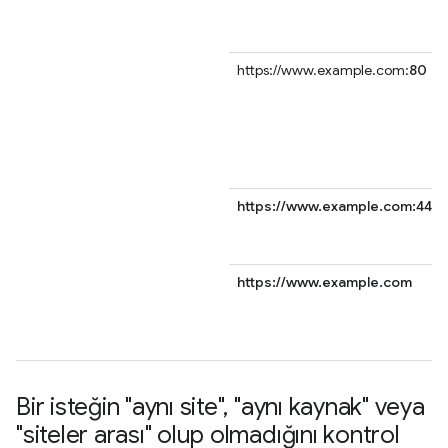
https://www.example.com:
80
https://www.example.com:443
https://www.example.com
Bir isteğin "aynı site"
,
"aynı kaynak" veya
"siteler arası" olup olmadığını kontrol