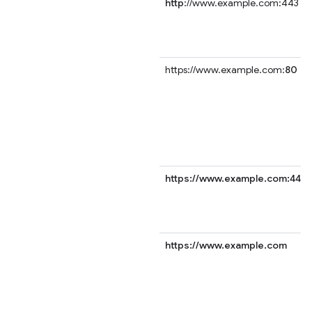
http
://www.example.com:443
https://www.example.com:
80
https://www.example.com:443
https://www.example.com