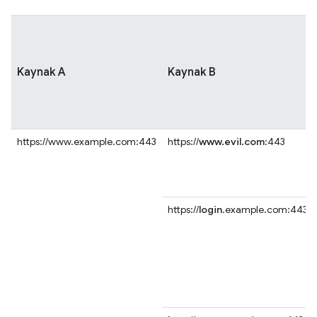
Kaynak A
Kaynak B
https://www.example.com:443
https://
www.evil.com
:443
https://
login
.example.com:443