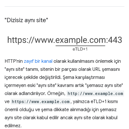
"Dizisiz aynı site"
HTTP'nin
zayıf bir kanal
olarak kullanılmasını önlemek için
"aynı site" tanımı, sitenin bir parçası olarak URL şemasını
içerecek şekilde değiştirildi. Şema karşılaştırması
içermeyen eski "aynı site" kavramı artık "şemasız aynı site"
olarak adlandırılıyor. Örneğin,
http://www.example.com
ve
https://www.example.com
, yalnızca eTLD+1 kısmı
önemli olduğu ve şema dikkate alınmadığı için şemasız
aynı site olarak kabul edilir ancak aynı site olarak kabul
edilmez.