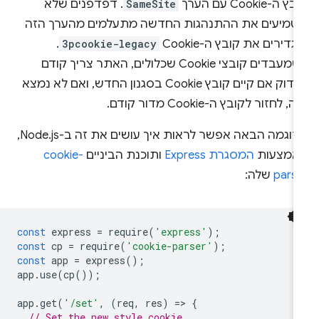
ץ ה-Cookie עם הערך
SameSite
. דפדפנים שלא
טמיעים את ההתנהגות החדשה מתעלמים מהערך הזה
גדירים את קובץ ה-Cookie ‏
3pcookie-legacy
.
כשמעבדים קובצי Cookie שכלולים, האתר צריך קודם
לבדוק אם קיים קובץ Cookie בסגנון החדש, ואם לא נמצא
ה, לחזור לקובץ ה-Cookie מדור קודם.
בדוגמה הבאה אפשר לראות איך עושים את זה ב-Node.js,
אמצעות
המסגרת Express
ותוכנת הביניים
cookie-
parse
שלה:
const
express
=
require
(
'express'
);
const
cp
=
require
(
'cookie-parser'
);
const
app
=
express
();
app
.
use
(
cp
());
app
.
get
(
'/set'
,
(
req
,
res
)
=
>
{
// Set the new style cookie