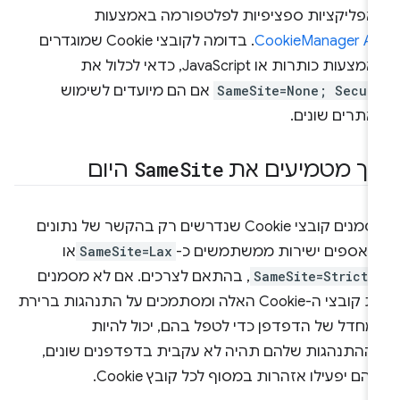
אפליקציות ספציפיות לפלטפורמה באמצעות
CookieManager AP
. בדומה לקובצי Cookie שמוגדרים
צעות כותרות או JavaScript, כדאי לכלול את
SameSite=None; Secur
אם הם מיועדים לשימוש
אתרים שונים.
יך מטמיעים את
Site
Same
היום
מסמנים קובצי Cookie שנדרשים רק בהקשר של נתונים
נאספים ישירות ממשתמשים כ-
SameSite=Lax
או
-
SameSite=Strict
, בהתאם לצרכים. אם לא מסמנים
את קובצי ה-Cookie האלה ומסתמכים על התנהגות ברירת
מחדל של הדפדפן כדי לטפל בהם, יכול להיות
ההתנהגות שלהם תהיה לא עקבית בדפדפנים שונים,
הם יפעילו אזהרות במסוף לכל קובץ Cookie.