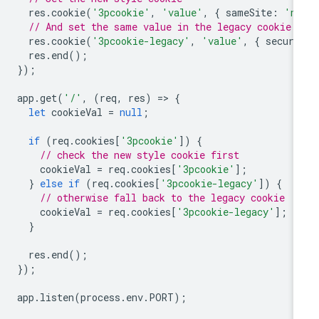
res
.
cookie
(
'3pcookie'
,
'value'
,
{
sameSite
:
'no
// And set the same value in the legacy cookie
res
.
cookie
(
'3pcookie-legacy'
,
'value'
,
{
secure
res
.
end
();
});
app
.
get
(
'/'
,
(
req
,
res
)
=
>
{
let
cookieVal
=
null
;
if
(
req
.
cookies
[
'3pcookie'
])
{
// check the new style cookie first
cookieVal
=
req
.
cookies
[
'3pcookie'
];
}
else
if
(
req
.
cookies
[
'3pcookie-legacy'
])
{
// otherwise fall back to the legacy cookie
cookieVal
=
req
.
cookies
[
'3pcookie-legacy'
];
}
res
.
end
();
});
app
.
listen
(
process
.
env
.
PORT
);