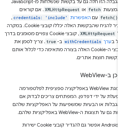
ההגבלה הזו חלה גם על בקשות שנשלחות מ-JavaScript
אמצעות
fetch
או
XMLHttpRequest
. אם קוראים
-
fetch()
עם
האפשרות
credentials: 'include'
,
סביר להניח שהבקשות האלה יכללו קובצי Cookie. במקרה
ל
XMLHttpRequest
, קובצי Cookie צפויים מסומנים בדרך
לל ב
ערך
withCredentials
ב-
true
. צריך לסמן את
קובצי ה-Cookie האלה בצורה מתאימה כדי לכלול אותם
בקשות חוצות אתרים.
כן ב-Web
View
תצוגת WebView באפליקציה ספציפית לפלטפורמה
ופעלת על ידי דפדפן. המפתחים צריכים לבדוק אם
הגבלות או הבעיות שמשפיעות על האפליקציות שלהם
ת גם על תצוגות ה-WebView באפליקציות שלהם.
ב-Android אפשר גם להגדיר קובצי Cookie ישירות