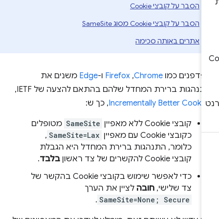
הסבר על קובצי Cookie
הסבר על קובצי Cookie מסוג SameSite
אתרים באותה סכימה
פדפנים כמו
Chrome
,‏
Firefox
ו-
Edge
משנים את
נהגות ברירת המחדל שלהם בהתאם להצעה של IETF‏,
Incrementally Better Cooki
, כך ש:
קובצי Cookie ללא מאפיין
SameSite
מטופלים
כקובצי Cookie עם מאפיין
SameSite=Lax
,
כלומר, התנהגות ברירת המחדל היא הגבלת
קובצי Cookie להקשרים של צד ראשון
בלבד
.
כדי לאפשר שימוש בקובצי Cookie בהקשר של
צד שלישי,
חובה
לציין את הערך
.
SameSite=None; Secure