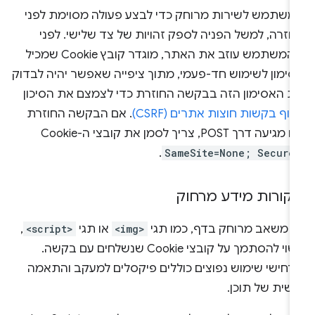
משתמש לשירות מרוחק כדי לבצע פעולה מסוימת לפני
חזרה, למשל הפניה לספק זהויות של צד שלישי. לפני
שהמשתמש עוזב את האתר, מוגדר קובץ Cookie שמכיל
סימון לשימוש חד-פעמי, מתוך ציפייה שאפשר יהיה לבדוק
ת האסימון הזה בבקשה החוזרת כדי לצמצם את הסיכון
זיוף בקשות חוצות אתרים (CSRF)
. אם הבקשה החוזרת
הזו מגיעה דרך POST, צריך לסמן את קובצי ה-Cookie
.
SameSite=None; Secure
קורות מידע מרחוק
ל משאב מרוחק בדף, כמו תגי
<img>
או תגי
<script>
,
עשוי להסתמך על קובצי Cookie שנשלחים עם בקשה.
רחישי שימוש נפוצים כוללים פיקסלים למעקב והתאמה
שית של תוכן.