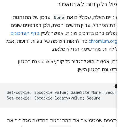
יפול בלקוחות לא תואמים
שינויים האלה, שכוללים את
None
ועדכון של התנהגות
ירת המחדל, עדיין חדשים יחסית, ולכן דפדפנים שונים
טפלים בהם בדרכים שונות. אפשר לעיין
בדף העדכונים
chromiu
כדי לראות רשימה של בעיות ידועות, אבל
כול להיות שהרשימה הזו לא מלאה.
פתרון אפשרי הוא להגדיר כל קובץ Cookie גם בסגנון
דש וגם בסגנון הישן:
Set-cookie: 3pcookie=value; SameSite=None; Secure

פדפנים שמטמיעים את ההתנהגות החדשה מגדירים את