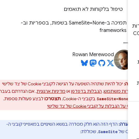
טיפול בלקוחות לא תואמים
תמיכה ב-SameSite=None בשפות, בספריות וב-
frameworks
Rowan Merewood
רה:
יכול להיות שתהיה השפעה על הגישה לקובצי Cookie של צד שלישי
דרות משתמש
,
הגבלות בדפדפן
או
מדיניות ארגונית
. אם הגדרתם בעבר
ך
בקובצי ה-Cookie,
תצטרכו
לבצע פעולות נוספות.
SameSite=None
 הגבלות על קובצי Cookie של צד שלישי
הערה:
הדף הזה הוא חלק מסדרה בנושא השינויים במאפייני קובצי ה-
C של
, שכוללת:
SameSite