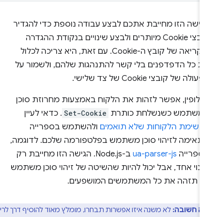
גישה הזו מחייבת אתכם לבצע עבודה נוספת כדי להגדיר
קובצי Cookie מיותרים ולבצע שינויים בנקודת ההגדרה
והקריאה של קובץ ה-Cookie. עם זאת, היא צריכה לכלול
ת כל הדפדפנים בלי קשר להתנהגות שלהם, ולשמור על
ולה של קובצי Cookie של צד שלישי.
חלופין, אפשר לזהות את הלקוח באמצעות מחרוזת סוכן
משתמש כשנשלחת כותרת
Set-Cookie
. כדאי לעיין
רשימת הלקוחות שלא תואמים
ולהשתמש בספרייה
תאימה לזיהוי סוכן משתמש בפלטפורמה שלכם. לדוגמה,
ספרייה
ua-parser-js
ב-Node.js. הגישה הזו מחייבת רק
נוי אחד, אבל יכול להיות שהשיטה של זיהוי סוכן משתמש
א תזהה את כל המשתמשים המושפעים.
ה חשובה:
לא משנה איזו אפשרות תבחרו, מומלץ מאוד להוסיף דרך לרישום