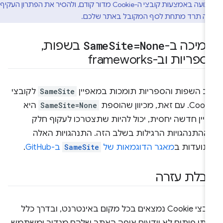
רמות התנועה באמצעות קובצי ה-Cookie מדור קודם, ולהסיר את הפתרון העקיף
ה תרד מתחת לסף המקובל באתר שלכם.
מיכה ב-
Site=None
Same
בשפות
,
פריות וב-frameworks
וב השפות והספריות תומכות במאפיין
SameSite
לקובצי
C. עם זאת, מכיוון שהוספת
SameSite=None
היא
דיין חדשה יחסית, יכול להיות שתצטרכו לעקוף חלק
ההתנהגויות הרגילות בשלב הזה. התנהגויות האלה
תועדות ב
מאגר הדוגמאות של
SameSite
ב-GitHub
.
בלת עזרה
קובצי Cookie נמצאים בכל מקום באינטרנט, ובדרך כלל