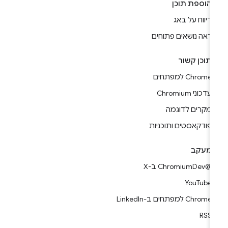
הוספת תוכן
דיווח על באג
ראה נושאים פתוחים
תוכן קשור
Chrome למפתחים
עדכוני Chromium
מקרים לדוגמה
פודקאסטים ותוכניות
מעקב
@ChromiumDev ב-X
YouTube
Chrome למפתחים ב-LinkedIn
RSS