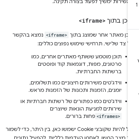
השירות ימשיך לפעול בצורה תקינה.
וכן בתוך
<iframe>
וכן מאתר אחר שמוצג בתוך
<iframe>
נמצא בהקשר
 צד שלישי. תרחישי שימוש נפוצים כוללים:
תוכן מוטמע ששותף מאתרים אחרים, כמו
סרטונים, מפות, דוגמאות קוד ופוסטים
ברשתות החברתיות.
ווידג'טים משירותים חיצוניים כמו תשלומים,
יומנים, הזמנות ותכונות של הזמנות מראש.
ווידג'טים כמו כפתורים של רשתות חברתיות או
שירותים למניעת הונאות שיוצרים
<iframes>
פחות ברורים.
יכול להיות שקובצי Cookie ישמשו כאן, בין היתר, כדי לשמור
ת מצב הסשן, לאחסן העדפות כלליות, להפעיל נתונים