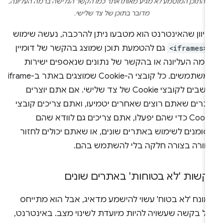
 התוכן המוטמע לא מגיע מאותו אתר כמו הקשר הגלישה ברמה העליונה,
מדובר בתוכן של צד שלישי.
כיוון שהאינטרנט הוא מטבעו ניתן להרכבה, נעשה שימוש
<iframes>
גם להטמעת תוכן שמוצג בהקשר של דומיין
רמה העליונה או בהקשר של נתונים שנאספים ישירות
ממשתמשים. כל קובצי ה-Cookie שמוצגים באתר ב-iframe
נחשבים לקובצי Cookie של צד שלישי. אם אתם יוצרים
תרים שאתם רוצים שאחרים יטמיעו, ואתם צריכים קובצי
Cookie כדי שהם יפעלו, אתם צריכים גם לוודא שהם
סומנים לשימוש באתרים שונים, או שאתם יכולים לחזור
חורה בצורה חלקה בלי להשתמש בהם.
קשות 'לא בטוחות' באתרים שונים
מונח 'לא בטוח' עשוי להישמע מדאיג, אבל הוא מתייחס
כל בקשה שעשויה להיות מיועדת לשינוי מצב. באינטרנט,