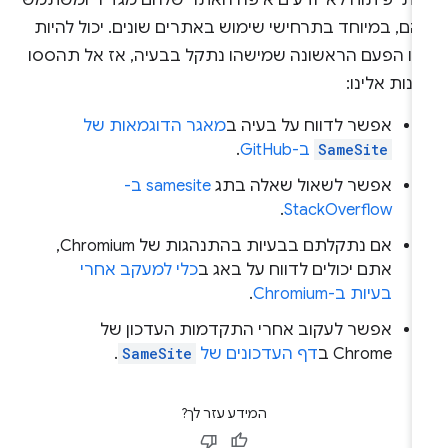
וותי פיתוח לא יודעים איפה האתר שלהם מגדיר ומשתמש
ם, במיוחד בתרחישי שימוש באתרים שונים. יכול להיות
זו הפעם הראשונה שמישהו נתקל בבעיה, אז אל תהססו
נות אלינו:
אפשר לדווח על בעיה ב
מאגר הדוגמאות של
SameSite
ב-GitHub
.
אפשר לשאול שאלה בתג
samesite ב-
.
StackOverflow
אם נתקלתם בבעיות בהתנהגות של Chromium,
אתם יכולים לדווח על באג ב
כלי למעקב אחרי
בעיות ב-Chromium
.
אפשר לעקוב אחרי התקדמות העדכון של
Chrome ב
דף העדכונים של
SameSite
.
המידע עזר לך?