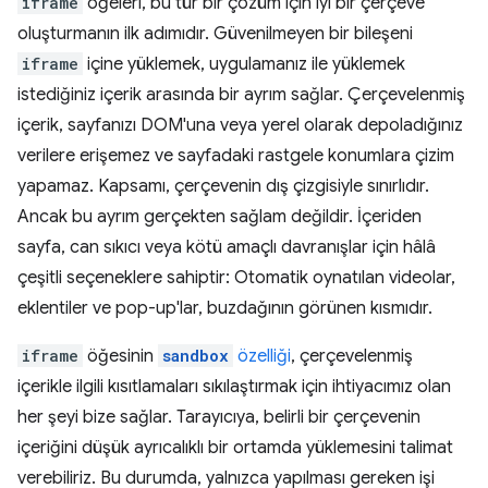
iframe
öğeleri, bu tür bir çözüm için iyi bir çerçeve
oluşturmanın ilk adımıdır. Güvenilmeyen bir bileşeni
iframe
içine yüklemek, uygulamanız ile yüklemek
istediğiniz içerik arasında bir ayrım sağlar. Çerçevelenmiş
içerik, sayfanızı DOM'una veya yerel olarak depoladığınız
verilere erişemez ve sayfadaki rastgele konumlara çizim
yapamaz. Kapsamı, çerçevenin dış çizgisiyle sınırlıdır.
Ancak bu ayrım gerçekten sağlam değildir. İçeriden
sayfa, can sıkıcı veya kötü amaçlı davranışlar için hâlâ
çeşitli seçeneklere sahiptir: Otomatik oynatılan videolar,
eklentiler ve pop-up'lar, buzdağının görünen kısmıdır.
iframe
öğesinin
sandbox
özelliği
, çerçevelenmiş
içerikle ilgili kısıtlamaları sıkılaştırmak için ihtiyacımız olan
her şeyi bize sağlar. Tarayıcıya, belirli bir çerçevenin
içeriğini düşük ayrıcalıklı bir ortamda yüklemesini talimat
verebiliriz. Bu durumda, yalnızca yapılması gereken işi