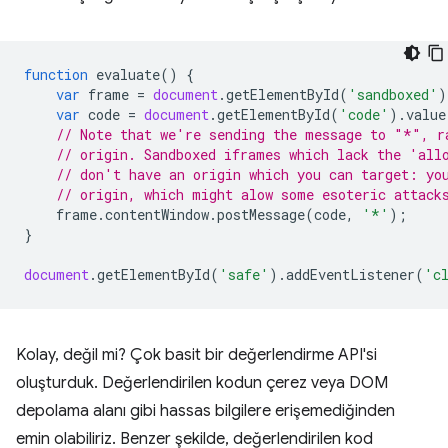
function
evaluate
()
{
var
frame
=
document
.
getElementById
(
'sandboxed'
)
var
code
=
document
.
getElementById
(
'code'
).
value
// Note that we're sending the message to "*", r
// origin. Sandboxed iframes which lack the 'all
// don't have an origin which you can target: yo
// origin, which might alow some esoteric attack
frame
.
contentWindow
.
postMessage
(
code
,
'*'
);
}
document
.
getElementById
(
'safe'
).
addEventListener
(
'c
Kolay, değil mi? Çok basit bir değerlendirme API'si
oluşturduk. Değerlendirilen kodun çerez veya DOM
depolama alanı gibi hassas bilgilere erişemediğinden
emin olabiliriz. Benzer şekilde, değerlendirilen kod