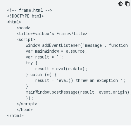
<!-- frame.html -->

<!DOCTYPE html>

<html>

    <head>

    <title>Evalbox's Frame</title>

    <script>

        window.addEventListener('message', function (
        var mainWindow = e.source;

        var result = '';

        try {

            result = eval(e.data);

        } catch (e) {

            result = 'eval() threw an exception.';

        }

        mainWindow.postMessage(result, event.origin);
        });

    </script>

    </head>
