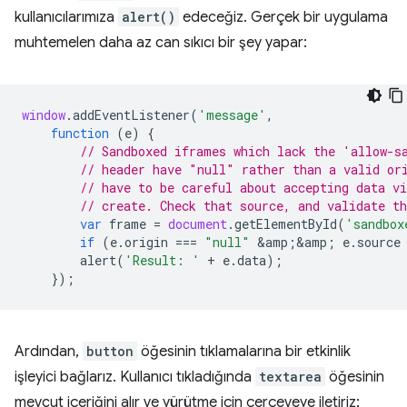
kullanıcılarımıza
alert()
edeceğiz. Gerçek bir uygulama
muhtemelen daha az can sıkıcı bir şey yapar:
window
.
addEventListener
(
'message'
,
function
(
e
)
{
// Sandboxed iframes which lack the 'allow-s
// header have "null" rather than a valid or
// have to be careful about accepting data v
// create. Check that source, and validate t
var
frame
=
document
.
getElementById
(
'sandbox
if
(
e
.
origin
===
"null"
&
amp
;
&
amp
;
e
.
source
alert
(
'Result: '
+
e
.
data
);
});
Ardından,
button
öğesinin tıklamalarına bir etkinlik
işleyici bağlarız. Kullanıcı tıkladığında
textarea
öğesinin
mevcut içeriğini alır ve yürütme için çerçeveye iletiriz: