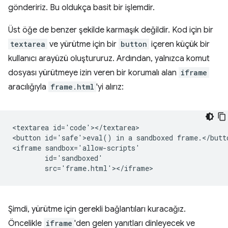
göndeririz. Bu oldukça basit bir işlemdir.
Üst öğe de benzer şekilde karmaşık değildir. Kod için bir
textarea
ve yürütme için bir
button
içeren küçük bir
kullanıcı arayüzü oluştururuz. Ardından, yalnızca komut
dosyası yürütmeye izin veren bir korumalı alan
iframe
aracılığıyla
frame.html
'yi alırız:
<textarea id='code'></textarea>

<button id='safe'>eval() in a sandboxed frame.</butto
<iframe sandbox='allow-scripts'

        id='sandboxed'

Şimdi, yürütme için gerekli bağlantıları kuracağız.
Öncelikle
iframe
'den gelen yanıtları dinleyecek ve