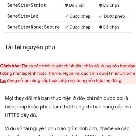
Same
Site=Strict
⛔ Đã chặn
⛔ Đã chặn
Same
Site=Lax
✓ Được phép
✓ Được phép
Same
Site=None;Secure
✓ Được phép
⛔ Đã chặn
Tải tài nguyên phụ
Cảnh báo:
Tất cả các trình duyệt chính đều chặn
nội dung hỗn hợp đa
t động
như tập lệnh hoặc iframe. Ngoài ra, các trình duyệt như
Chrome
efox
đang nỗ lực nâng cấp hoặc chặn nội dung hỗn hợp thụ động.
Mọi thay đổi mà bạn thực hiện ở đây chỉ nên được coi là
biện pháp khắc phục tạm thời trong khi bạn nâng cấp lên
HTTPS đầy đủ.
Ví dụ về tài nguyên phụ bao gồm hình ảnh, iframe và các