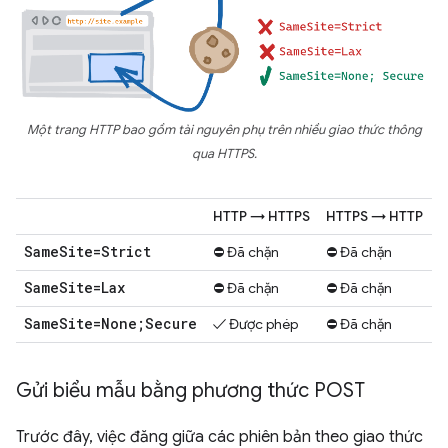
Một trang HTTP bao gồm tài nguyên phụ trên nhiều giao thức thông
qua HTTPS.
HTTP → HTTPS
HTTPS → HTTP
Same
Site=Strict
⛔ Đã chặn
⛔ Đã chặn
Same
Site=Lax
⛔ Đã chặn
⛔ Đã chặn
Same
Site=None;Secure
✓ Được phép
⛔ Đã chặn
Gửi biểu mẫu bằng phương thức POST
Trước đây, việc đăng giữa các phiên bản theo giao thức