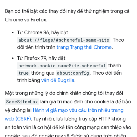
Bạn có thể bật các thay đổi này để thử nghiệm trong cả
Chrome và Firefox.
Từ Chrome 86, hãy bật
about://flags/#schemeful-same-site
. Theo
dõi tiến trình trên
trang Trạng thái Chrome
.
Từ Firefox 79, hãy đặt
network.cookie.sameSite.schemeful
thành
true
thông qua
about:config
. Theo dõi tiến
trình bằng
vấn đề Bugzilla
.
Một trong những lý do chính khiến chúng tôi thay đổi
SameSite=Lax
làm giá trị mặc định cho cookie là để bảo
vệ chống lại
Hành vi giả mạo yêu cầu trên nhiều trang
web (CSRF)
. Tuy nhiên, lưu lượng truy cập HTTP không
an toàn vẫn là cơ hội để kẻ tấn công mạng can thiệp vào
cookie, sau đó cookie này sẽ được sử dụng trên phiên