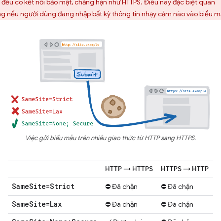
 đều có kết nối bảo mật, chẳng hạn như HTTPS. Điều này đặc biệt quan
ng nếu người dùng đang nhập bất kỳ thông tin nhạy cảm nào vào biểu m
Việc gửi biểu mẫu trên nhiều giao thức từ HTTP sang HTTPS.
HTTP → HTTPS
HTTPS → HTTP
Same
Site=Strict
⛔ Đã chặn
⛔ Đã chặn
Same
Site=Lax
⛔ Đã chặn
⛔ Đã chặn