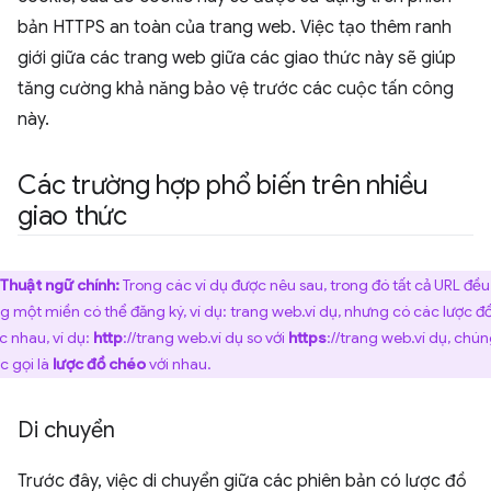
bản HTTPS an toàn của trang web. Việc tạo thêm ranh
giới giữa các trang web giữa các giao thức này sẽ giúp
tăng cường khả năng bảo vệ trước các cuộc tấn công
này.
Các trường hợp phổ biến trên nhiều
giao thức
Thuật ngữ chính:
Trong các ví dụ được nêu sau, trong đó tất cả URL đều
g một miền có thể đăng ký, ví dụ: trang web.ví dụ, nhưng có các lược đ
c nhau, ví dụ:
http
://trang web.ví dụ so với
https
://trang web.ví dụ, chú
c gọi là
lược đồ chéo
với nhau.
Di chuyển
Trước đây, việc di chuyển giữa các phiên bản có lược đồ