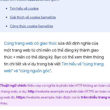
Tìm hiểu về cookie
Giải thích về cookie SameSite
Công thức cookie SameSite
Cùng trang web có giao thức
sửa đổi định nghĩa của
một trang web từ chỉ miền có thể đăng ký thành giao
thức + miền có thể đăng ký. Bạn có thể xem thêm thông
tin chi tiết và ví dụ trong bài viết
Tìm hiểu về "cùng trang
web" và "cùng nguồn gốc"
.
Thuật ngữ chính:
Điều này có nghĩa là phiên bản HTTP không an toàn c
 trang web, ví dụ:
http
://website.example và phiên bản HTTPS an toàn c
ng web đó,
https
://website.example, hiện được coi là
trên nhiều trang 
 nhau.