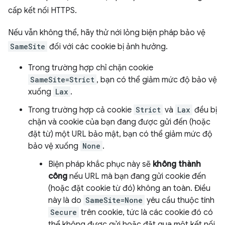
cấp kết nối HTTPS.
Nếu vẫn không thể, hãy thử nới lỏng biện pháp bảo vệ
SameSite
đối với các cookie bị ảnh hưởng.
Trong trường hợp chỉ chặn cookie
SameSite=Strict
, bạn có thể giảm mức độ bảo vệ
xuống
Lax
.
Trong trường hợp cả cookie
Strict
và
Lax
đều bị
chặn và cookie của bạn đang được gửi đến (hoặc
đặt từ) một URL bảo mật, bạn có thể giảm mức độ
bảo vệ xuống
None
.
Biện pháp khắc phục này sẽ
không thành
công
nếu URL mà bạn đang gửi cookie đến
(hoặc đặt cookie từ đó) không an toàn. Điều
này là do
SameSite=None
yêu cầu thuộc tính
Secure
trên cookie, tức là các cookie đó có
thể không được gửi hoặc đặt qua một kết nối