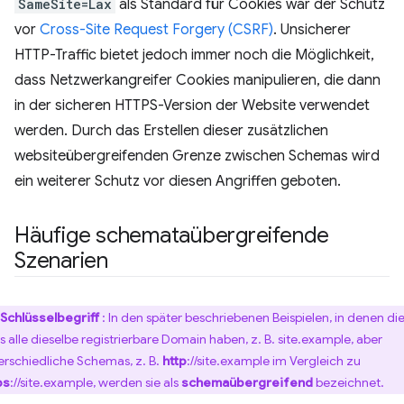
SameSite=Lax
als Standard für Cookies war der Schutz
vor
Cross-Site Request Forgery (CSRF)
. Unsicherer
HTTP-Traffic bietet jedoch immer noch die Möglichkeit,
dass Netzwerkangreifer Cookies manipulieren, die dann
in der sicheren HTTPS-Version der Website verwendet
werden. Durch das Erstellen dieser zusätzlichen
websiteübergreifenden Grenze zwischen Schemas wird
ein weiterer Schutz vor diesen Angriffen geboten.
Häufige schemataübergreifende
Szenarien
Schlüsselbegriff
: In den später beschriebenen Beispielen, in denen di
s alle dieselbe registrierbare Domain haben, z. B. site.example, aber
erschiedliche Schemas, z. B.
http
://site.example im Vergleich zu
ps
://site.example, werden sie als
schemaübergreifend
bezeichnet.