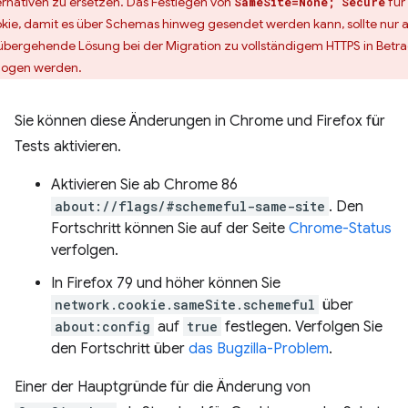
ernativen zu ersetzen. Das Festlegen von
für
SameSite=None; Secure
kie, damit es über Schemas hinweg gesendet werden kann, sollte nur a
übergehende Lösung bei der Migration zu vollständigem HTTPS in Betr
ogen werden.
Sie können diese Änderungen in Chrome und Firefox für
Tests aktivieren.
Aktivieren Sie ab Chrome 86
about://flags/#schemeful-same-site
. Den
Fortschritt können Sie auf der Seite
Chrome-Status
verfolgen.
In Firefox 79 und höher können Sie
network.cookie.sameSite.schemeful
über
about:config
auf
true
festlegen. Verfolgen Sie
den Fortschritt über
das Bugzilla-Problem
.
Einer der Hauptgründe für die Änderung von