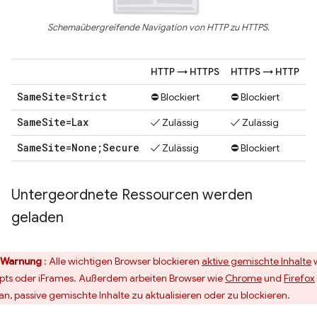
Schemaübergreifende Navigation von HTTP zu HTTPS.
HTTP → HTTPS
HTTPS → HTTP
Same
Site=Strict
⛔ Blockiert
⛔ Blockiert
Same
Site=Lax
✓ Zulässig
✓ Zulässig
Same
Site=None;Secure
✓ Zulässig
⛔ Blockiert
Untergeordnete Ressourcen werden
geladen
Warnung
: Alle wichtigen Browser blockieren
aktive gemischte Inhalte
ipts oder iFrames. Außerdem arbeiten Browser wie
Chrome
und
Firefox
an, passive gemischte Inhalte zu aktualisieren oder zu blockieren.