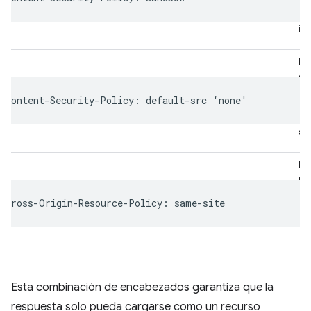
pu
do
in
Inh
ej
Jav
in
cu
su
Im
pá
in
otr
Esta combinación de encabezados garantiza que la
respuesta solo pueda cargarse como un recurso