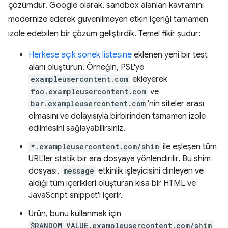
çözümdür. Google olarak, sandbox alanları kavramını
modernize ederek güvenilmeyen etkin içeriği tamamen
izole edebilen bir çözüm geliştirdik. Temel fikir şudur:
Herkese açık sonek listesine
eklenen yeni bir test
alanı oluşturun. Örneğin, PSL'ye
exampleusercontent.com
ekleyerek
foo.exampleusercontent.com
ve
bar.exampleusercontent.com
'nin siteler arası
olmasını ve dolayısıyla birbirinden tamamen izole
edilmesini sağlayabilirsiniz.
*.exampleusercontent.com/shim
ile eşleşen tüm
URL'ler statik bir ara dosyaya yönlendirilir. Bu shim
dosyası,
message
etkinlik işleyicisini dinleyen ve
aldığı tüm içerikleri oluşturan kısa bir HTML ve
JavaScript snippet'i içerir.
Ürün, bunu kullanmak için
$RANDOM_VALUE.exampleusercontent.com/shim