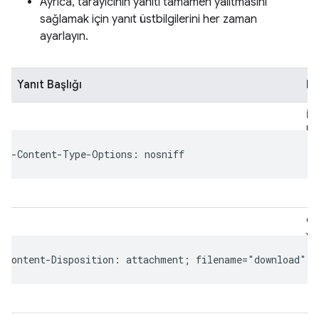
Ayrıca, tarayıcının yanıtı tamamen yalıtmasını
sağlamak için yanıt üstbilgilerini her zaman
ayarlayın.
Yanıt Başlığı
Pu
İçe
ko
önl
Ol
ye
in
işl
tet