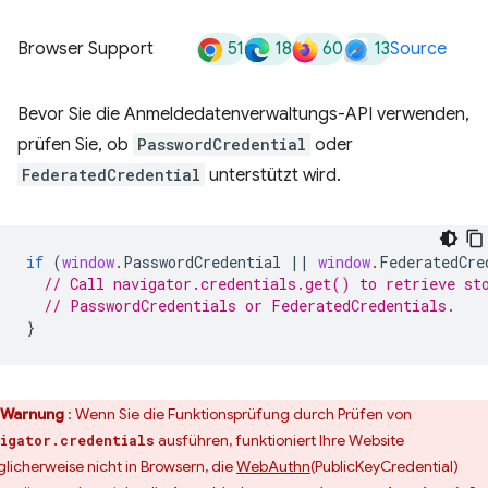
51
18
60
13
Browser Support
Source
Bevor Sie die Anmeldedatenverwaltungs-API verwenden,
prüfen Sie, ob
PasswordCredential
oder
FederatedCredential
unterstützt wird.
if
(
window
.
PasswordCredential
||
window
.
FederatedCre
// Call navigator.credentials.get() to retrieve st
// PasswordCredentials or FederatedCredentials.
}
Warnung
: Wenn Sie die Funktionsprüfung durch Prüfen von
ausführen, funktioniert Ihre Website
igator.credentials
licherweise nicht in Browsern, die
WebAuthn
(PublicKeyCredential)