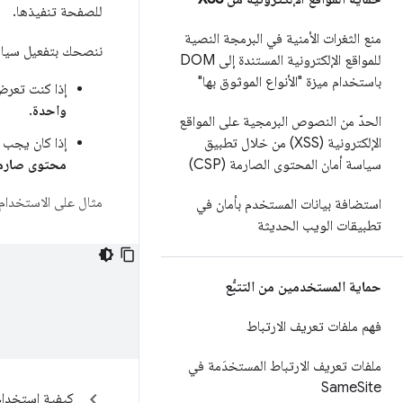
للصفحة تنفيذها.
منع الثغرات الأمنية في البرمجة النصية
ننصحك بتفعيل سياسة CSP الصارمة باستخدام إحدى الطرق
للمواقع الإلكترونية المستندة إلى DOM
باستخدام ميزة "الأنواع الموثوق بها"
إذا كنت تعرض صفحات HTML 
واحدة
.
الحدّ من النصوص البرمجية على المواقع
الإلكترونية (XSS) من خلال تطبيق
إذا كان يجب عرض رمز HTML بشكل ثابت أو تخزينه مؤقتًا، م
سياسة أمان المحتوى الصارمة (CSP)
محتوى صارمة
مثال على الاستخدام:
استضافة بيانات المستخدم بأمان في
تطبيقات الويب الحديثة
حماية المستخدمين من التتبُّع
فهم ملفات تعريف الارتباط
ملفات تعريف الارتباط المستخدَمة في
Same
Site
كيفية استخدام SP