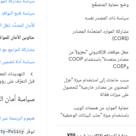
سياسة مشاركة الموارد 
وضع حماية المتصفّح
سياسة فتح النوافذ من 
سياسة ذات المصدر نفسه
الأمان المشدَّد لنقل البيا
مشاركة الموارد المتعدّدة المصادر
عناوين الأمان للموا
(CORS)
مشاركة المراجع مع نطا
جعل موقعك الإلكتروني "معزولاً من
مصادر متعددة" باستخدام COOP
سياسة أداة تضمين الم
وCOEP
التهديدات المع
سبب حاجتك إلى استخدام ميزة "عزل
قبل التعرّف على رؤو
المحتوى من مصادر خارجية" للحصول
على ميزات فعّالة
سياسة أمان المح
حماية الموارد من هجمات الويب
باستخدام ميزة "جلب البيانات الوصفية"
هجوم البرمجة عبر الموا
توفّر
ity-Policy
حماية المواقع الإلكترونية من XSS