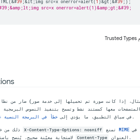
HTML
(
&
#
39
;
&
lt
;
img
src
=
x
onerror
=
alert
(
1
)
&
gt
;
&
#
39
;);
#39;&amp;lt;img src=x onerror=alert(1)&amp;gt;&#39;
Tr
ions
.
في سياق التطبيق، ما يؤدي إلى
خطأ في البرمجة النصية عل
الذي تم ضبطه في
نوع MIME
تمنع
ذلك من خلا
X-Content-Type-Options: nosniff
.
العنوان
لاستجابة معيّنة صحيح. يُنصح باس
Content-Type