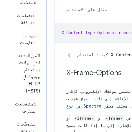
الاستخدام
مثال على الاستخدام
المتصفّحات
المتوافقة
X-Content-Type-Options: nosni
مزيد من
المعلومات
X-Content-Type
الأمان المشدَّد
لنقل البيانات
باستخدام
X-Frame-Options
بروتوكول
HTTP ‏
(HSTS)
تروني كإطار iframe، قد يتيح ذلك للمهاجمين
بالإضافة إلى ذلك، تتيح
هجمات
الاستخدامات
من نوع Spectre
المقترَحة
 في
أو
أو
<iframe>
<frame>
المتصفّحات
لإشارة إلى ما إذا كانت تسمح
المتوافقة