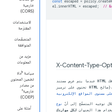
const
escaped
=
policy
.
create
خارجية
el
.
innerHTML
=
escaped
;
// &
(CORS)
الاستخدامات
المقترَحة
المتصفّحات
المتوافقة
مزيد من
المعلومات
X-Content-Type-Opt
سياسة "أداة
تضمين المحتوى
عندما يتم عرض مستند HTML ضار من نطاقك (على سبيل المثال، إذا كانت صورة تم تحميلها إلى خدمة صور
من مصادر
تحتوي على ترميز HTML صالح)، ستتعامل بعض المتصفحات معها كمستند نشط وتسمح بتنفيذ النصوص البرمجية
خارجية"
ى مستوى المواقع الإلكترونية
(COEP)
ل توجيه المتصفّح إلى أنّ
أمثلة على
تخدام هذا العنوان
لكل مواردك