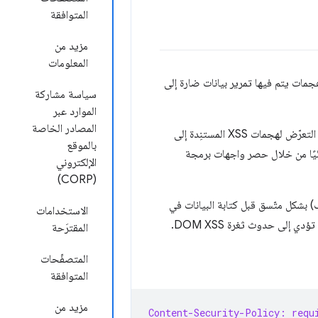
المتوافقة
مزيد من
المعلومات
ات يتم فيها تمرير بيانات ضارة إلى
سياسة مشاركة
الموارد عبر
المصادر الخاصة
توفّر Trusted Types الأدوات اللازمة لكتابة التطبيقات ومراجعتها من ناحية الأمان وصيانتها بدون التعرّض لهجمات XSS المستنِدة إلى
بالموقع
JavaScript آمنًا تلقائيًا من خلال حصر واجهات برمجة
الإلكتروني
(CORP)
 بشكل متّسق قبل كتابة البيانات في
الاستخدامات
المقترَحة
المتصفّحات
المتوافقة
مزيد من
Content-Security-Policy: requ