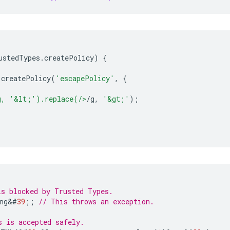
ustedTypes
.
createPolicy
)
{
.
createPolicy
(
'escapePolicy'
,
{
g, '&lt;').replace(/>
/
g
,
'&gt;'
);
is blocked by Trusted Types.
ng
&
#
39
;;
// This throws an exception.
s is accepted safely.