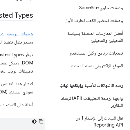
وصفات حلوى Same
Site
sted Types
وصفات تحضير الكعك للطرف الأول
أفضل الممارسات المتعلقة بسياسة
هجمات البرمجة النصية على المواقع ال
المُحيلين والمحيلين
مصدر يقبل تنفيذ الر
تعديلات برنامج وكيل المستخدم
DOM. ويمكن تفعيلها من خلال
الموقع الإلكتروني نفسه المخطط
تطبيقات الويب الخطيرة 
لإنشاء هذه العناصر،
رصد الانتهاكات الأمنية وإيقافها نهائيًا
نموذج المستند (DOM). وبالتالي، تصبح هذه السياسات هي الأماكن الوحيدة في الرمز التي يمكن أن تؤدي إلى حدوث ثغرة DOM XSS.
واجهة برمجة التطبيقات (API) لإعداد
أمثلة على الاستخدام
التقارير
نقل البيانات إلى الإصدار 1 من
Reporting API