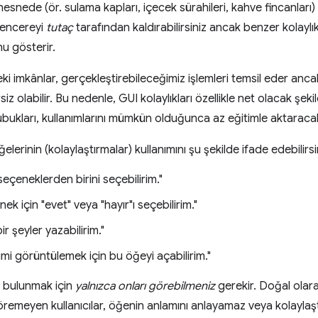
esnede (ör. sulama kapları, içecek sürahileri, kahve fincanlar
 Tencereyi
tutaç
tarafından kaldırabilirsiniz ancak benzer kolaylıkl
u gösterir.
eki imkânlar, gerçekleştirebileceğimiz işlemleri temsil eder ancak
iz olabilir. Bu nedenle, GUI kolaylıkları özellikle net olacak şek
bukları, kullanımlarını mümkün olduğunca az eğitimle aktaracak
lerinin (kolaylaştırmalar) kullanımını şu şekilde ifade edebilirsi
eçeneklerden birini seçebilirim."
k için "evet" veya "hayır"ı seçebilirim."
ir şeyler yazabilirim."
rimi görüntülemek için bu öğeyi açabilirim."
da bulunmak için
yalnızca onları görebilmeniz
gerekir. Doğal olara
öremeyen kullanıcılar, öğenin anlamını anlayamaz veya kolaylaş