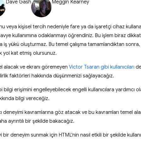
Dave Gash
Meggin Kearney
nu veya kişisel tercih nedeniyle fare ya da işaretçi cihaz kullana
 klavye kullanımına odaklanmayı öğrendiniz. Bu işlem biraz dikk
la iş yükü oluşturmaz. Bu temel çalışma tamamlandıktan sonra, 
k yol kat etmiş olursunuz.
mel alacak ve ekranı göremeyen
Victor Tsaran gibi kullanıcıları
de
ilirlik faktörleri hakkında düşünmenizi sağlayacağız.
 bilgi erişimini engelleyebilecek engelli kullanıcılara yardımcı ol
kında bilgi vereceğiz.
cı deneyimi kavramlarına göz atacak ve bu kavramları temel ala
ha ayrıntılı bir şekilde bakacağız.
iyi bir deneyim sunmak için HTML'nin nasıl etkili bir şekilde kull