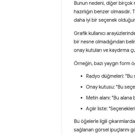
Bunun nedeni, diğer birçok n
hazırlığın benzer olmasıdır.
daha iyi bir seçenek olduğun
Grafik kullanıcı arayüzlerind
bir nesne olmadığından belirs
onay kutuları ve kaydırma çu
Örneğin, bazı yaygın form öğe
Radyo düğmeleri: "Bu s
Onay kutusu: "Bu seçene
Metin alanı: "Bu alana b
Açılır liste: "Seçenekle
Bu öğelerle ilgili çıkarımlar
sağlanan görsel ipuçlarını g