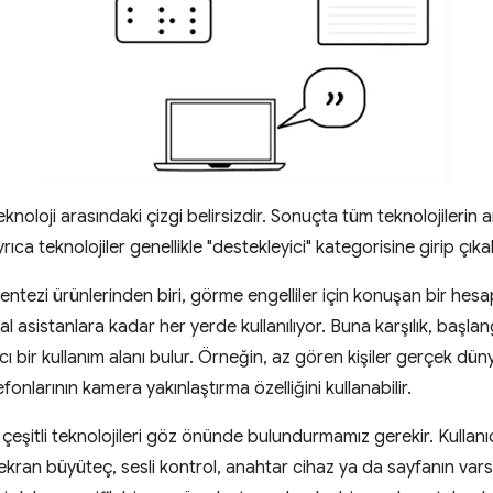
eknoloji arasındaki çizgi belirsizdir. Sonuçta tüm teknolojilerin a
ca teknolojiler genellikle "destekleyici" kategorisine girip çıkabi
sentezi ürünlerinden biri, görme engelliler için konuşan bir hes
nal asistanlara kadar her yerde kullanılıyor. Buna karşılık, başla
mcı bir kullanım alanı bulur. Örneğin, az gören kişiler gerçek dü
lefonlarının kamera yakınlaştırma özelliğini kullanabilir.
eşitli teknolojileri göz önünde bulundurmamız gerekir. Kullanıc
ekran büyüteç, sesli kontrol, anahtar cihaz ya da sayfanın var