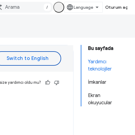
/
Oturum aç
Bu sayfada
Yardımcı
teknolojiler
İmkanlar
size yardımcı oldu mu?
Ekran
okuyucular