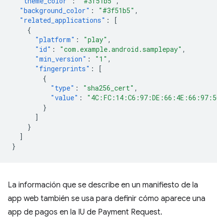
"theme_color"
:
"#3f51b5"
,
"background_color"
:
"#3f51b5"
,
"related_applications"
:
[
{
"platform"
:
"play"
,
"id"
:
"com.example.android.samplepay"
,
"min_version"
:
"1"
,
"fingerprints"
:
[
{
"type"
:
"sha256_cert"
,
"value"
:
"4C:FC:14:C6:97:DE:66:4E:66:97:5
}
]
}
]
}
La información que se describe en un manifiesto de la
app web también se usa para definir cómo aparece una
app de pagos en la IU de Payment Request.