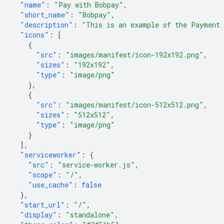
"name"
:
"Pay with Bobpay"
,
"short_name"
:
"Bobpay"
,
"description"
:
"This is an example of the Payment
"icons"
:
[
{
"src"
:
"images/manifest/icon-192x192.png"
,
"sizes"
:
"192x192"
,
"type"
:
"image/png"
},
{
"src"
:
"images/manifest/icon-512x512.png"
,
"sizes"
:
"512x512"
,
"type"
:
"image/png"
}
],
"serviceworker"
:
{
"src"
:
"service-worker.js"
,
"scope"
:
"/"
,
"use_cache"
:
false
},
"start_url"
:
"/"
,
"display"
:
"standalone"
,