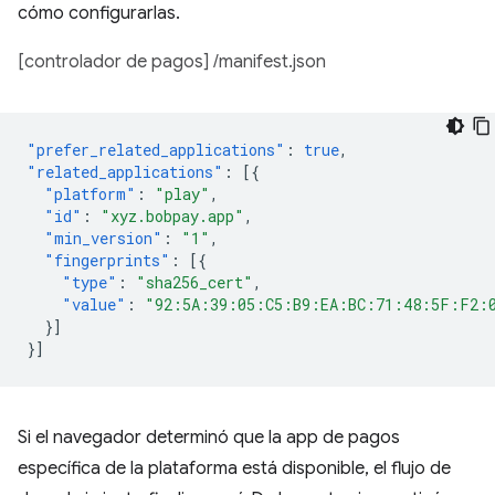
cómo configurarlas.
[controlador de pagos] /manifest.json
"prefer_related_applications"
:
true
,
"related_applications"
:
[{
"platform"
:
"play"
,
"id"
:
"xyz.bobpay.app"
,
"min_version"
:
"1"
,
"fingerprints"
:
[{
"type"
:
"sha256_cert"
,
"value"
:
"92:5A:39:05:C5:B9:EA:BC:71:48:5F:F2:
}]
}]
Si el navegador determinó que la app de pagos
específica de la plataforma está disponible, el flujo de