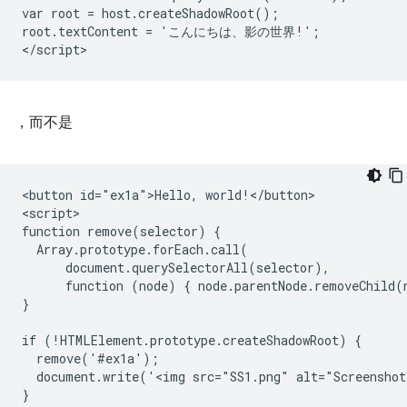
var root = host.createShadowRoot();

root.textContent = 'こんにちは、影の世界!';

，而不是
<button id="ex1a">Hello, world!</button>

<script>

function remove(selector) {

  Array.prototype.forEach.call(

      document.querySelectorAll(selector),

      function (node) { node.parentNode.removeChild(n
}

if (!HTMLElement.prototype.createShadowRoot) {

  remove('#ex1a');

  document.write('<img src="SS1.png" alt="Screenshot
}
