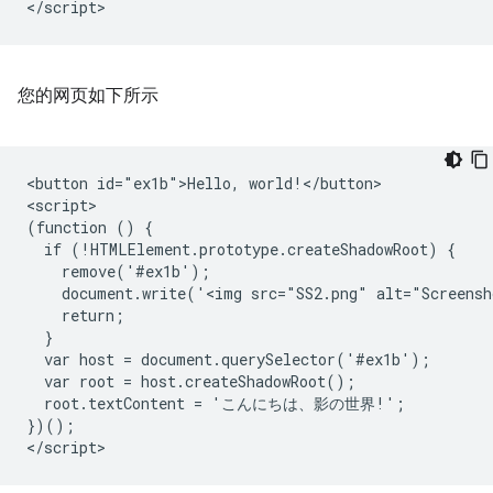
您的网页如下所示
<button id="ex1b">Hello, world!</button>

<script>

(function () {

  if (!HTMLElement.prototype.createShadowRoot) {

    remove('#ex1b');

    document.write('<img src="SS2.png" alt="Screensh
    return;

  }

  var host = document.querySelector('#ex1b');

  var root = host.createShadowRoot();

  root.textContent = 'こんにちは、影の世界!';

})();
