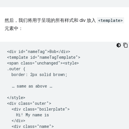
然后，我们将用于呈现的所有样式和 div 放入
<template>
元素中：
<div id="nameTag">Bob</div>

<template id="nameTagTemplate">

<span class="unchanged"><style>

.outer {

  border: 2px solid brown;

  … same as above …

</style>

<div class="outer">

  <div class="boilerplate">

    Hi! My name is

  </div>

  <div class="name">
