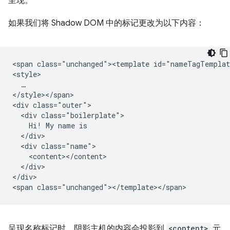
呈现。
如果我们将 Shadow DOM 中的标记更改为以下内容：
<span class="unchanged"><template id="nameTagTemplat
<style>

  …

</style></span>

<div class="outer">

  <div class="boilerplate">

    Hi! My name is

  </div>

  <div class="name">

    <content></content>

  </div>

</div>

呈现名称标记时，阴影主机的内容会投影到
<content>
元