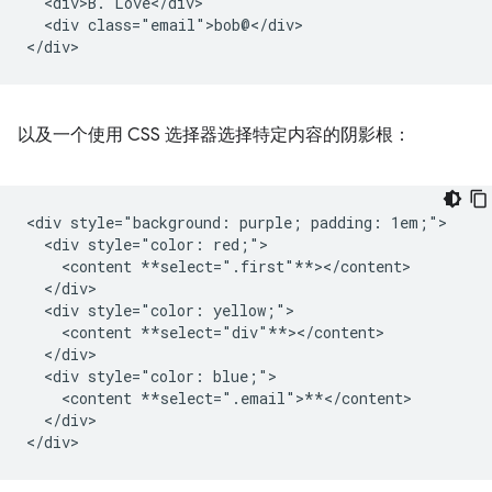
  <div>B. Love</div>

  <div class="email">bob@</div>

以及一个使用 CSS 选择器选择特定内容的阴影根：
<div style="background: purple; padding: 1em;">

  <div style="color: red;">

    <content **select=".first"**></content>

  </div>

  <div style="color: yellow;">

    <content **select="div"**></content>

  </div>

  <div style="color: blue;">

    <content **select=".email">**</content>

  </div>
