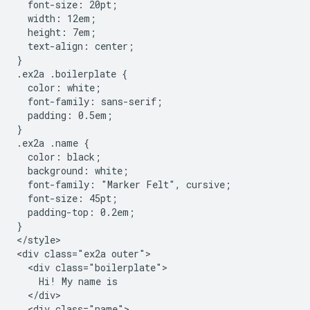
  font-size: 20pt;

  width: 12em;

  height: 7em;

  text-align: center;

}

.ex2a .boilerplate {

  color: white;

  font-family: sans-serif;

  padding: 0.5em;

}

.ex2a .name {

  color: black;

  background: white;

  font-family: "Marker Felt", cursive;

  font-size: 45pt;

  padding-top: 0.2em;

}

</style>

<div class="ex2a outer">

  <div class="boilerplate">

    Hi! My name is

  </div>

  <div class="name">
