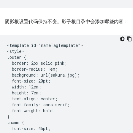
阴影根设置代码保持不变。影子根目录中会添加哪些内容：
<template id="nameTagTemplate">

<style>

.outer {

  border: 2px solid pink;

  border-radius: 1em;

  background: url(sakura.jpg);

  font-size: 20pt;

  width: 12em;

  height: 7em;

  text-align: center;

  font-family: sans-serif;

  font-weight: bold;

}

.name {

  font-size: 45pt;
