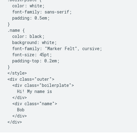
  color: white;

  font-family: sans-serif;

  padding: 0.5em;

}

.name {

  color: black;

  background: white;

  font-family: "Marker Felt", cursive;

  font-size: 45pt;

  padding-top: 0.2em;

}

</style>

<div class="outer">

  <div class="boilerplate">

    Hi! My name is

  </div>

  <div class="name">

    Bob

  </div>
