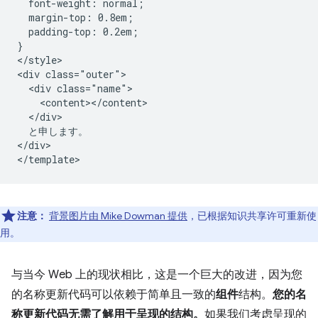
  font-weight: normal;

  margin-top: 0.8em;

  padding-top: 0.2em;

}

</style>

<div class="outer">

  <div class="name">

    <content></content>

  </div>

  と申します。

</div>

注意：
背景图片由 Mike Dowman 提供
，已根据知识共享许可重新使
用。
与当今 Web 上的现状相比，这是一个巨大的改进，因为您
的名称更新代码可以依赖于简单且一致的
组件
结构。
您的名
称更新代码无需了解用于呈现的结构。
如果我们考虑呈现的