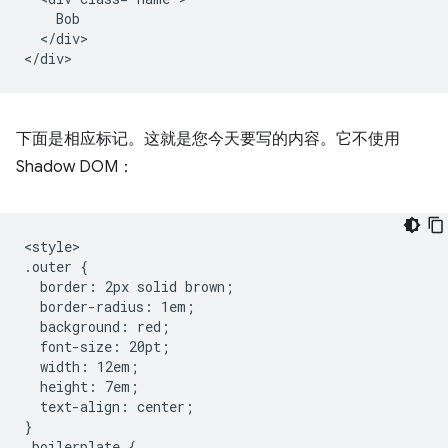
    Bob

  </div>

下面是相应标记。这就是您今天要写的内容。它不使用
Shadow DOM：
<style>

.outer {

  border: 2px solid brown;

  border-radius: 1em;

  background: red;

  font-size: 20pt;

  width: 12em;

  height: 7em;

  text-align: center;

}

.boilerplate {
