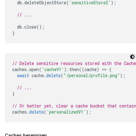
db
.
deleteObjectStore
(
'sensitiveStore2'
);
// ...
db
.
close
();
}
// Delete sensitive resources stored with the Cach
caches
.
open
(
'cacheV1'
).
then
((
cache
)
=
>
{
await
cache
.
delete
(
"/personal/profile.png"
);
// ...
}
// Or better yet, clear a cache bucket that contai
caches
.
delete
(
'personalizedV1'
);
Caches bereinigen