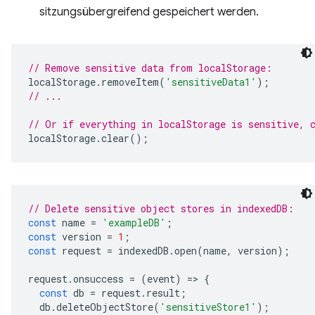
sitzungsübergreifend gespeichert werden.
// Remove sensitive data from localStorage:
localStorage
.
removeItem
(
'sensitiveData1'
);
// ...
// Or if everything in localStorage is sensitive, 
localStorage
.
clear
();
// Delete sensitive object stores in indexedDB:
const
name
=
'exampleDB'
;
const
version
=
1
;
const
request
=
indexedDB
.
open
(
name
,
version
);
request
.
onsuccess
=
(
event
)
=
>
{
const
db
=
request
.
result
;
db
.
deleteObjectStore
(
'sensitiveStore1'
);