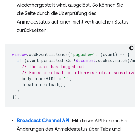
wiederhergestellt wird, ausgelöst. So können Sie
die Seite durch die Überprüfung des
Anmeldestatus auf einen nicht vertraulichen Status
zurücksetzen.
window
.
addEventListener
(
'pageshow'
,
(
event
)
=
>
{
if
(
event
.
persisted
 && 
!
document
.
cookie
.
match
(
/m
// The user has logged out.
// Force a reload, or otherwise clear sensitiv
body
.
innerHTML
=
''
;
location
.
reload
();
}
});
Broadcast Channel API
: Mit dieser API können Sie
Änderungen des Anmeldestatus über Tabs und