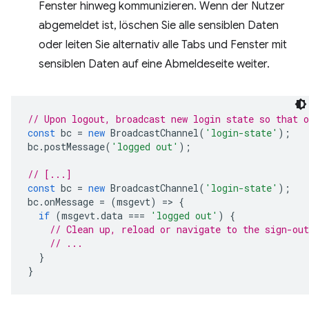
Fenster hinweg kommunizieren. Wenn der Nutzer
abgemeldet ist, löschen Sie alle sensiblen Daten
oder leiten Sie alternativ alle Tabs und Fenster mit
sensiblen Daten auf eine Abmeldeseite weiter.
// Upon logout, broadcast new login state so that 
const
bc
=
new
BroadcastChannel
(
'login-state'
);
bc
.
postMessage
(
'logged out'
);
// [...]
const
bc
=
new
BroadcastChannel
(
'login-state'
);
bc
.
onMessage
=
(
msgevt
)
=
>
{
if
(
msgevt
.
data
===
'logged out'
)
{
// Clean up, reload or navigate to the sign-out
// ...
}
}