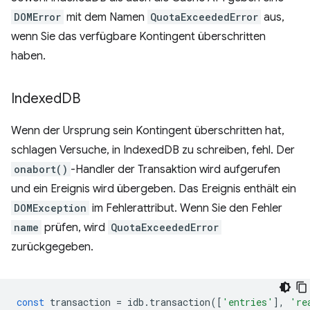
DOMError
mit dem Namen
QuotaExceededError
aus,
wenn Sie das verfügbare Kontingent überschritten
haben.
Indexed
DB
Wenn der Ursprung sein Kontingent überschritten hat,
schlagen Versuche, in IndexedDB zu schreiben, fehl. Der
onabort()
-Handler der Transaktion wird aufgerufen
und ein Ereignis wird übergeben. Das Ereignis enthält ein
DOMException
im Fehlerattribut. Wenn Sie den Fehler
name
prüfen, wird
QuotaExceededError
zurückgegeben.
const
transaction
=
idb
.
transaction
([
'entries'
],
're