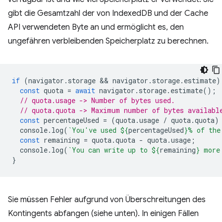
gibt die Gesamtzahl der von IndexedDB und der Cache
API verwendeten Byte an und ermöglicht es, den
ungefähren verbleibenden Speicherplatz zu berechnen.
if
(
navigator
.
storage
 && 
navigator
.
storage
.
estimate
)
const
quota
=
await
navigator
.
storage
.
estimate
();
// quota.usage -> Number of bytes used.
// quota.quota -> Maximum number of bytes availabl
const
percentageUsed
=
(
quota
.
usage
/
quota
.
quota
)
console
.
log
(
`You've used 
${
percentageUsed
}
% of the
const
remaining
=
quota
.
quota
-
quota
.
usage
;
console
.
log
(
`You can write up to 
${
remaining
}
 more
}
Sie müssen Fehler aufgrund von Überschreitungen des
Kontingents abfangen (siehe unten). In einigen Fällen