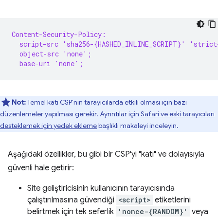
Content-Security-Policy:
  script-src 'sha256-{HASHED_INLINE_SCRIPT}' 'strict
  object-src 'none';
  base-uri 'none';
Not:
Temel katı CSP'nin tarayıcılarda etkili olması için bazı
düzenlemeler yapılması gerekir. Ayrıntılar için
Safari ve eski tarayıcıları
desteklemek için yedek ekleme
başlıklı makaleyi inceleyin.
Aşağıdaki özellikler, bu gibi bir CSP'yi "katı" ve dolayısıyla
güvenli hale getirir:
Site geliştiricisinin kullanıcının tarayıcısında
çalıştırılmasına güvendiği
<script>
etiketlerini
belirtmek için tek seferlik
'nonce-{RANDOM}'
veya