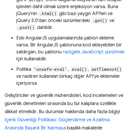
işlevleri dahil olmak üzere enjeksiyon varsa. Buna
jQuery'nin
.html()
gibi bazı yaygın API'leri ve
jQuery 3.0'dan önceki sürümlerdeki
.get()
ve
.post()
dahildir.
Eski AngularJS uygulamalarında şablon ekleme
varsa. Bir AngularJS şablonuna kod ekleyebilen bir
saldırgan, bu şablonu
rastgele JavaScript yürütmek
için kullanabilir.
Politika
'unsafe-eval'
,
eval()
,
setTimeout()
ve nadiren kullanılan birkaç diğer API'ye eklemeler
içeriyorsa
Geliştiriciler ve güvenlik mühendisleri, kod incelemeleri ve
güvenlik denetimleri sırasında bu tür kalıplara özellikle
dikkat etmelidir. Bu durumlar hakkında daha fazla bilgiyi
İçerik Güvenliği Politikası: Güçlendirme ve Azaltma
Arasında Başarılı Bir Karmaşa
başlıklı makalede