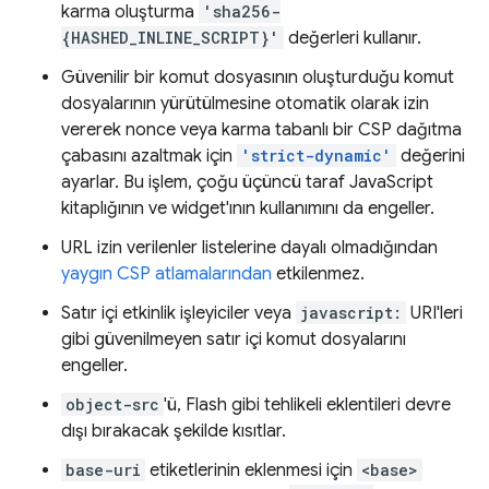
karma oluşturma
'sha256-
{HASHED_INLINE_SCRIPT}'
değerleri kullanır.
Güvenilir bir komut dosyasının oluşturduğu komut
dosyalarının yürütülmesine otomatik olarak izin
vererek nonce veya karma tabanlı bir CSP dağıtma
çabasını azaltmak için
'strict-dynamic'
değerini
ayarlar. Bu işlem, çoğu üçüncü taraf JavaScript
kitaplığının ve widget'ının kullanımını da engeller.
URL izin verilenler listelerine dayalı olmadığından
yaygın CSP atlamalarından
etkilenmez.
Satır içi etkinlik işleyiciler veya
javascript:
URI'leri
gibi güvenilmeyen satır içi komut dosyalarını
engeller.
object-src
'ü, Flash gibi tehlikeli eklentileri devre
dışı bırakacak şekilde kısıtlar.
base-uri
etiketlerinin eklenmesi için
<base>