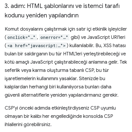
3
.
adım: HTML şablonlarını ve istemci tarafı
kodunu yeniden yapılandırın
Komut dosyalarını çalıştırmak için satır içi etkinlik işleyiciler
(
onclick="…"
,
onerror="…"
gibi) ve JavaScript URI'leri
(
<a href="javascript:…">
) kullanılabilir. Bu, XSS hatası
bulan bir saldırganın bu tür HTML'leri yerleştirebileceği ve
kötü amaçlı JavaScript çalıştırabileceği anlamına gelir. Tek
seferlik veya karma oluşturma tabanlı CSP, bu tür
işaretlemelerin kullanımını yasaklar. Sitenizde bu
kalıplardan herhangi biri kullanılıyorsa bunları daha
güvenli alternatiflerle yeniden yapılandırmanız gerekir.
CSP'yi önceki adımda etkinleştirdiyseniz CSP uyumlu
olmayan bir kalıbı her engellediğinde konsolda CSP
ihlallerini görebilirsiniz.