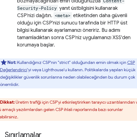
bozmayacağından emin olduğunuzda
Content-
Security-Policy
yanıt üstbilgisini kullanarak
CSP'nizi dağıtın.
<meta>
etiketinden daha güvenli
olduğu için CSP'nizi sunucu tarafında bir HTTP üst
bilgisi kullanarak ayarlamanızı öneririz. Bu adımı
tamamladıktan sonra CSP'niz uygulamanızı XSS'den
korumaya başlar.
Not:
Kullandığınız CSP'nin "strict" olduğundan emin olmak için
CSP
Değerlendirici
'yi veya Lighthouse'u kullanın. Politikalarda yapılan küçük
değişiklikler güvenlik sorunlarına neden olabileceğinden bu durum çok
önemlidir.
Dikkat:
Üretim trafiği için CSP'yi etkinleştirirken tarayıcı uzantılarından 
ü amaçlı yazılımlardan gelen CSP ihlali raporlarında bazı sorunlar
bilirsiniz.
Sınırlamalar