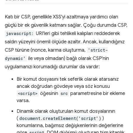
Katı bir CSP, genellikle XSS'yi azaltmaya yardımcı olan
güçlü bir ek güvenlik katmanı sağlar. Çoğu durumda CSP,
javascript:
URI'leri gibi tehlikeli kalıpları reddederek
saldırı yüzeyini önemli ölçüde azaltır. Ancak, kullandığınız
CSP türüne (nonce, karma oluşturma,
'strict-
dynamic'
ile veya olmadan) bağlı olarak CSP'nin
uygulamanızı korumadığı durumlar da vardır:
Bir komut dosyasını tek seferlik olarak atarsanız
ancak doğrudan gövdeye veya söz konusu
<script>
öğesinin
src
parametresine bir ekleme
varsa.
Dinamik olarak oluşturulan komut dosyalarının
(
document.createElement('script')
)
konumlarına, bağımsız değişkenlerinin değerlerine
göre
script
DOM düğümü oluşturan tüm kitaplık