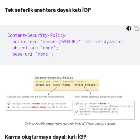
Tek seferlik anahtara dayalı katı İGP
Content-Security-Policy:
  script-src 'nonce-{RANDOM}' 'strict-dynamic';
  object-src 'none';
  base-uri 'none';
Tek seferlik anahtara dayalı katı İGP'nin işleyiş şekli.
Karma oluşturmaya dayalı katı İGP