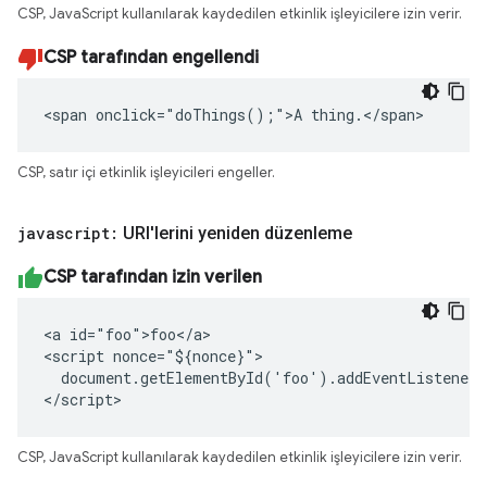
CSP, JavaScript kullanılarak kaydedilen etkinlik işleyicilere izin verir.
CSP tarafından engellendi
<span onclick="doThings();">A thing.</span>
CSP, satır içi etkinlik işleyicileri engeller.
javascript:
URI'lerini yeniden düzenleme
CSP tarafından izin verilen
<a id="foo">foo</a>

<script nonce="${nonce}">

  document.getElementById('foo').addEventListener(
</script>
CSP, JavaScript kullanılarak kaydedilen etkinlik işleyicilere izin verir.