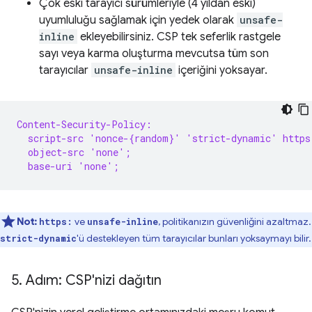
Çok eski tarayıcı sürümleriyle (4 yıldan eski)
uyumluluğu sağlamak için yedek olarak
unsafe-
inline
ekleyebilirsiniz. CSP tek seferlik rastgele
sayı veya karma oluşturma mevcutsa tüm son
tarayıcılar
unsafe-inline
içeriğini yoksayar.
Content-Security-Policy:
  script-src 'nonce-{random}' 'strict-dynamic' https
  object-src 'none';
  base-uri 'none';
Not:
ve
, politikanızın güvenliğini azaltmaz.
https:
unsafe-inline
'ü destekleyen tüm tarayıcılar bunları yoksaymayı bilir.
strict-dynamic
5
.
Adım: CSP'nizi dağıtın