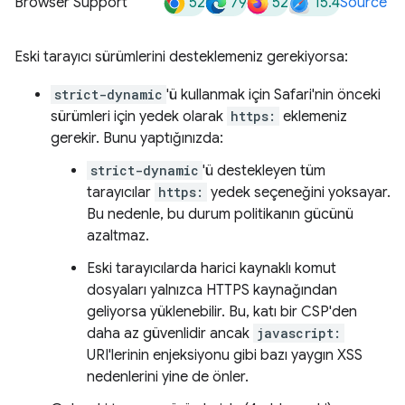
52
79
52
15.4
Browser Support
Source
Eski tarayıcı sürümlerini desteklemeniz gerekiyorsa:
strict-dynamic
'ü kullanmak için Safari'nin önceki
sürümleri için yedek olarak
https:
eklemeniz
gerekir. Bunu yaptığınızda:
strict-dynamic
'ü destekleyen tüm
tarayıcılar
https:
yedek seçeneğini yoksayar.
Bu nedenle, bu durum politikanın gücünü
azaltmaz.
Eski tarayıcılarda harici kaynaklı komut
dosyaları yalnızca HTTPS kaynağından
geliyorsa yüklenebilir. Bu, katı bir CSP'den
daha az güvenlidir ancak
javascript:
URI'lerinin enjeksiyonu gibi bazı yaygın XSS
nedenlerini yine de önler.