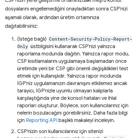
CSP'nizin yerel geliştirme ortamınızdaki meşru komut
dosyalarını engellemediğini onayladıktan sonra CSP'nizi
aşamalı olarak, ardından üretim ortamınıza
dağıtabilirsiniz:
(İsteğe bağlı)
Content-Security-Policy-Report-
Only
üstbilgisini kullanarak CSP'nizi yalnızca
raporlama modunda dağıtın. Yalnızca rapor modu,
CSP kısıtlamalarını uygulamaya başlamadan önce
üretimde yeni bir CSP gibi önemli değişiklikleri test
etmek için kullanışlıdır. Yalnızca rapor modunda
İGP'niz uygulamanızın davranışını etkilemez ancak
tarayıcı, İGP'nizle uyumlu olmayan kalıplarla
karşılaştığında yine de konsol hataları ve ihlal
raporları oluşturur. Böylece, son kullanıcılarınız için
nelerin bozulacağını görebilirsiniz. Daha fazla bilgi
için
Reporting API
başlıklı makaleyi inceleyin.
CSP'nizin son kullanıcılarınız için sitenizi