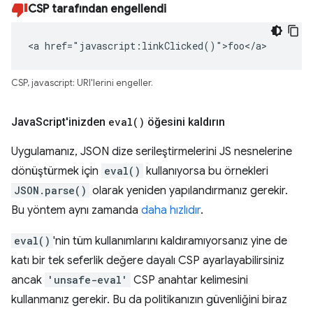
CSP tarafından engellendi
<a href="javascript:linkClicked()">foo</a>
CSP, javascript: URI'lerini engeller.
Java
Script'inizden
eval(
)
öğesini kaldırın
Uygulamanız, JSON dize serileştirmelerini JS nesnelerine
dönüştürmek için
eval()
kullanıyorsa bu örnekleri
JSON.parse()
olarak yeniden yapılandırmanız gerekir.
Bu yöntem aynı zamanda
daha hızlıdır
.
eval()
'nin tüm kullanımlarını kaldıramıyorsanız yine de
katı bir tek seferlik değere dayalı CSP ayarlayabilirsiniz
ancak
'unsafe-eval'
CSP anahtar kelimesini
kullanmanız gerekir. Bu da politikanızın güvenliğini biraz