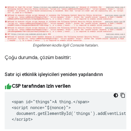
Engellenen kodla ilgili Console hataları.
Çoğu durumda, çözüm basittir:
Satır içi etkinlik işleyicileri yeniden yapılandırın
CSP tarafından izin verilen
<span id="things">A thing.</span>

<script nonce="${nonce}">

  document.getElementById('things').addEventListen
</script>