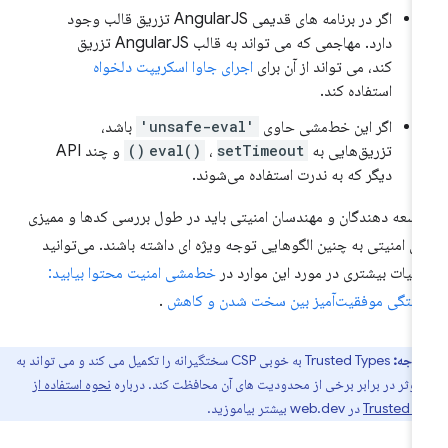
اگر در برنامه های قدیمی AngularJS تزریق قالب وجود
دارد. مهاجمی که می تواند به قالب AngularJS تزریق
کند، می تواند از آن برای
اجرای جاوا اسکریپت دلخواه
استفاده کند.
اگر این خط‌مشی حاوی
'unsafe-eval'
باشد،
تزریق‌هایی به
setTimeout()
،
eval()
و چند API
دیگر که به ندرت استفاده می‌شوند.
سعه دهندگان و مهندسان امنیتی باید در طول بررسی کدها و ممیزی
ی امنیتی به چنین الگوهایی توجه ویژه ای داشته باشند. می‌توانید
ئیات بیشتری در مورد این موارد در
خط‌مشی امنیت محتوا بیابید:
فتگی موفقیت‌آمیز بین سخت شدن و کاهش
.
توجه:
Trusted Types به خوبی CSP سختگیرانه را تکمیل می کند و می تواند به
وثر در برابر برخی از محدودیت های آن محافظت کند. درباره
نحوه استفاده از
Trusted T
در web.dev بیشتر بیاموزید.