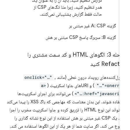
گزارش تنظیم کنید، باید آن را به عنوان یک
هدر تنظیم کنید، زیرا متا تگ‌های CSP از
حالت فقط گزارش پشتیبانی نمی‌کنند.
گزینه A: CSP غیر مبتنی بر
گزینه B: سربرگ پاسخ CSP مبتنی بر هش
مرحله 3: الگوهای HTML و کد سمت مشتری را
Refact کنید
ترل‌کننده‌های رویداد درون خطی (مانند
,
onclick="…"
onerror="…
) و URI‌های جاوا اسکریپت (
<a
href="javascript:…"
) می‌توانند برای اجرای اسکریپت‌ها
استفاده شوند. این بدان معناست که مهاجمی که باگ XSS را پیدا می‌کند
می‌تواند این نوع HTML را تزریق کرده و جاوا اسکریپت مخرب را اجرا
کند. یک CSP غیر مبتنی بر هش استفاده از این نوع نشانه گذاری را
نوع می کند. اگر سایت شما از هر یک از این الگوها استفاده می کند،