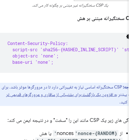
یک CSP سختگیرانه غیر مبتنی بر چگونه کار می کند.
گیرانه مبتنی بر هش
Content-Security-Policy:
  script-src 'sha256-{HASHED_INLINE_SCRIPT}' 'str
  object-src 'none';
  base-uri 'none';
توجه:
CSP سختگیرانه اساسی نیاز به تغییراتی دارد تا در مرورگرها موثر باشد. برای
ات بیشتر
به افزودن یک بازگشت برای پشتیبانی از سافاری و مرورگرهای قدیمی تر
ه کنید.
 های زیر یک CSP مانند این را "سخت" و در نتیجه ایمن می کند:
از nonces
'nonce-{RANDOM}'
یا هش