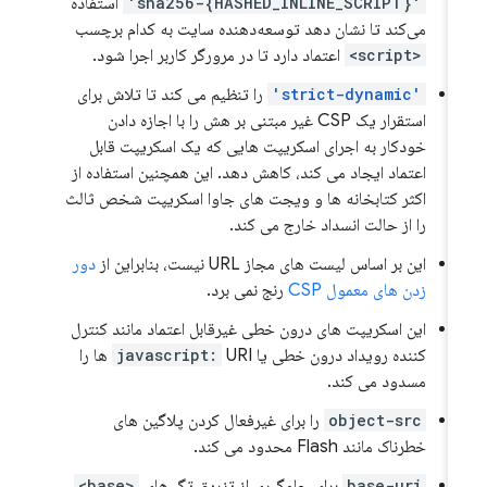
'sha256-{HASHED_INLINE_SCRIPT}'
استفاده
می‌کند تا نشان دهد توسعه‌دهنده سایت به کدام برچسب
<script>
اعتماد دارد تا در مرورگر کاربر اجرا شود.
'strict-dynamic'
را تنظیم می کند تا تلاش برای
استقرار یک CSP غیر مبتنی بر هش را با اجازه دادن
خودکار به اجرای اسکریپت هایی که یک اسکریپت قابل
اعتماد ایجاد می کند، کاهش دهد. این همچنین استفاده از
اکثر کتابخانه ها و ویجت های جاوا اسکریپت شخص ثالث
را از حالت انسداد خارج می کند.
این بر اساس لیست های مجاز URL نیست، بنابراین از
دور
زدن های معمول CSP
رنج نمی برد.
این اسکریپت های درون خطی غیرقابل اعتماد مانند کنترل
کننده رویداد درون خطی یا
javascript:
URI ها را
مسدود می کند.
object-src
را برای غیرفعال کردن پلاگین های
خطرناک مانند Flash محدود می کند.
base-uri
برای جلوگیری از تزریق تگ های
<base>