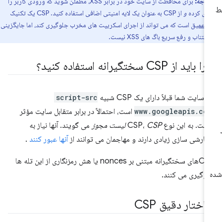
توجه:
برای محافظت از سایت خود در برابر XSS، مطمئن شوید که ورودی کاربر را
زی کرده
و
از CSP به عنوان یک لایه امنیتی اضافی استفاده کنید. CSP یک تکنیک
ی عمیق
است که می تواند از اجرای اسکریپت های مخرب جلوگیری کند، اما جایگزینی
جتناب و رفع سریع باگ های XSS نیست.
باید از CSP سختگیرانه استفاده کنید؟
ر سایت شما قبلاً دارای یک CSP شبیه
script-src
www.googleapis.co
است، احتمالاً در برابر متقابل سایت مؤثر
ست. به این نوع CSP،
CSP لیست مجوز
می گویند. آنها نیاز به
ارشی سازی زیادی دارند و مهاجمان می توانند از
آنها عبور کنند
.
CSPهای سختگیرانه مبتنی بر nonces یا هش رمزنگاری از این تله ها
وگیری می کنند.
ختار دقیق CSP