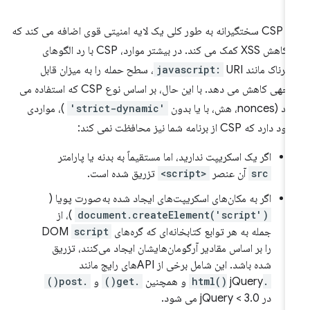
یک CSP سختگیرانه به طور کلی یک لایه امنیتی قوی اضافه می کند که
به کاهش XSS کمک می کند. در بیشتر موارد، CSP با رد الگوهای
رناک مانند
javascript:
URI، سطح حمله را به میزان قابل
توجهی کاهش می دهد. با این حال، بر اساس نوع CSP که استفاده می
nonce، هش، با یا بدون
'strict-dynamic'
)، مواردی
دارد که CSP از برنامه شما نیز محافظت نمی کند:
اگر یک اسکریپت ندارید، اما مستقیماً به بدنه یا پارامتر
src
آن عنصر
<script>
تزریق شده است.
اگر به مکان‌های اسکریپت‌های ایجاد شده به‌صورت پویا (
document.createElement('script')
)، از
جمله به هر توابع کتابخانه‌ای که گره‌های DOM
script
را بر اساس مقادیر آرگومان‌هایشان ایجاد می‌کنند، تزریق
شده باشد. این شامل برخی از APIهای رایج مانند
.html()
jQuery و همچنین
.get()
و
.post()
در jQuery < 3.0 می شود.