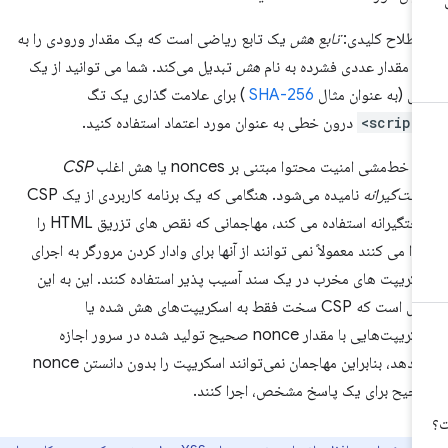
طلاح کلیدی:
تابع هش
یک تابع ریاضی است که یک مقدار ورودی را به
 مقدار عددی فشرده به نام
هش
تبدیل می‌کند. شما می توانید از یک
 (به عنوان مثال
SHA-256
) برای علامت گذاری یک تگ
<scr
درون خطی به عنوان مورد اعتماد استفاده کنید.
 خط‌مشی امنیت محتوا مبتنی بر nonces یا هش اغلب
CSP
ت‌گیرانه
نامیده می‌شود. هنگامی که یک برنامه کاربردی از یک CSP
سختگیرانه استفاده می کند، مهاجمانی که نقص های تزریق HTML را
دا می کنند معمولاً نمی توانند از آنها برای وادار کردن مرورگر به اجرای
کریپت های مخرب در یک سند آسیب پذیر استفاده کنند. این به این
دلیل است که CSP سخت فقط به اسکریپت‌های هش شده یا
اسکریپت‌هایی با مقدار nonce صحیح تولید شده در سرور اجازه
می‌دهد، بنابراین مهاجمان نمی‌توانند اسکریپت را بدون دانستن nonce
یح برای یک پاسخ مشخص، اجرا کنند.