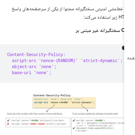
 خط‌مشی امنیتی سختگیرانه محتوا از یکی از سرصفحه‌های پاسخ
زیر استفاده می‌کند:
گیرانه غیر مبتنی بر
Content-Security-Policy:
  script-src 'nonce-{RANDOM}' 'strict-dynamic';
  object-src 'none';
  base-uri 'none';