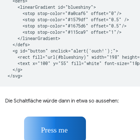
  <defs>

    <linearGradient id="blueshiny">

      <stop stop-color="#a0caf6" offset="0"/>

      <stop stop-color="#1579df" offset="0.5" />

      <stop stop-color="#1675d6" offset="0.5"/>

      <stop stop-color="#115ca9" offset="1"/>

    </linearGradient>

  </defs>

  <g id="button" onclick="alert('ouch!');">

    <rect fill="url(#blueshiny)" width="198" height=
    <text x="100" y="55" fill="white" font-size="18p
  </g>

Die Schaltfläche würde dann in etwa so aussehen: