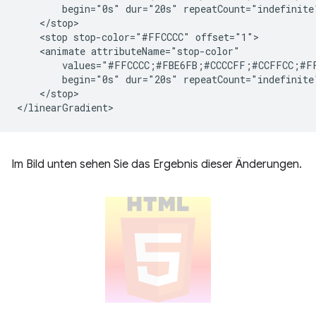
        begin="0s" dur="20s" repeatCount="indefinite"
    </stop>

    <stop stop-color="#FFCCCC" offset="1">

    <animate attributeName="stop-color"

        values="#FFCCCC;#FBE6FB;#CCCCFF;#CCFFCC;#F
        begin="0s" dur="20s" repeatCount="indefinite"
    </stop>

Im Bild unten sehen Sie das Ergebnis dieser Änderungen.