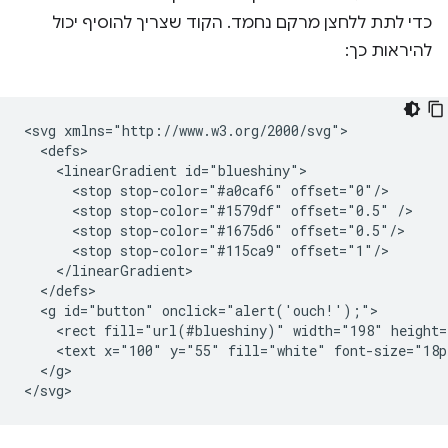
כדי לתת ללחצן מרקם נחמד. הקוד שצריך להוסיף יכול
להיראות כך:
<svg xmlns="http://www.w3.org/2000/svg">

  <defs>

    <linearGradient id="blueshiny">

      <stop stop-color="#a0caf6" offset="0"/>

      <stop stop-color="#1579df" offset="0.5" />

      <stop stop-color="#1675d6" offset="0.5"/>

      <stop stop-color="#115ca9" offset="1"/>

    </linearGradient>

  </defs>

  <g id="button" onclick="alert('ouch!');">

    <rect fill="url(#blueshiny)" width="198" height=
    <text x="100" y="55" fill="white" font-size="18p
  </g>
