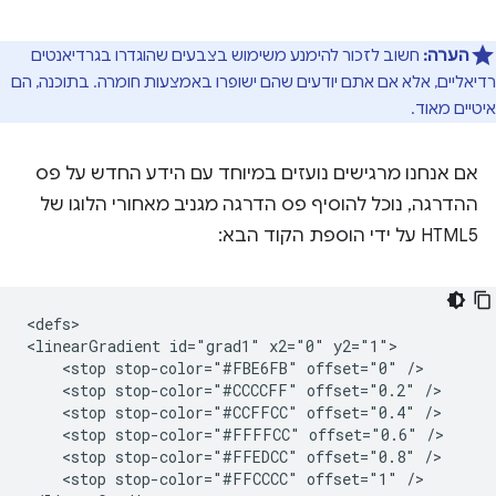
הערה:
חשוב לזכור להימנע משימוש בצבעים שהוגדרו בגרדיאנטים
רדיאליים, אלא אם אתם יודעים שהם ישופרו באמצעות חומרה. בתוכנה, הם
איטיים מאוד.
אם אנחנו מרגישים נועזים במיוחד עם הידע החדש על פס
ההדרגה, נוכל להוסיף פס הדרגה מגניב מאחורי הלוגו של
HTML5 על ידי הוספת הקוד הבא:
<defs>

<linearGradient id="grad1" x2="0" y2="1">

    <stop stop-color="#FBE6FB" offset="0" />

    <stop stop-color="#CCCCFF" offset="0.2" />

    <stop stop-color="#CCFFCC" offset="0.4" />

    <stop stop-color="#FFFFCC" offset="0.6" />

    <stop stop-color="#FFEDCC" offset="0.8" />

    <stop stop-color="#FFCCCC" offset="1" />
