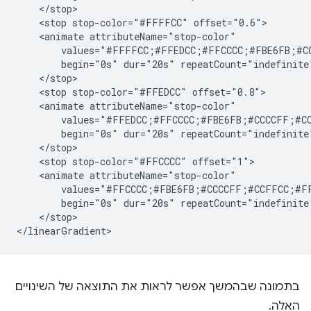
    </stop>

    <stop stop-color="#FFFFCC" offset="0.6">

    <animate attributeName="stop-color"

        values="#FFFFCC;#FFEDCC;#FFCCCC;#FBE6FB;#C
        begin="0s" dur="20s" repeatCount="indefinite"
    </stop>

    <stop stop-color="#FFEDCC" offset="0.8">

    <animate attributeName="stop-color"

        values="#FFEDCC;#FFCCCC;#FBE6FB;#CCCCFF;#C
        begin="0s" dur="20s" repeatCount="indefinite"
    </stop>

    <stop stop-color="#FFCCCC" offset="1">

    <animate attributeName="stop-color"

        values="#FFCCCC;#FBE6FB;#CCCCFF;#CCFFCC;#F
        begin="0s" dur="20s" repeatCount="indefinite"
    </stop>

בתמונה שבהמשך אפשר לראות את התוצאה של השינויים
האלה.