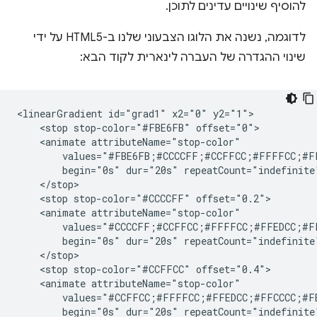
להוסיף שינויים עדינים לתוכן.
לדוגמה, נשנה את הלוגו הצבעוני שלנו ב-HTML5 על ידי
שינוי ההגדרה של העברה לינארית לקוד הבא:
<linearGradient id="grad1" x2="0" y2="1">

    <stop stop-color="#FBE6FB" offset="0">

    <animate attributeName="stop-color"

        values="#FBE6FB;#CCCCFF;#CCFFCC;#FFFFCC;#F
        begin="0s" dur="20s" repeatCount="indefinite"
    </stop>

    <stop stop-color="#CCCCFF" offset="0.2">

    <animate attributeName="stop-color"

        values="#CCCCFF;#CCFFCC;#FFFFCC;#FFEDCC;#F
        begin="0s" dur="20s" repeatCount="indefinite"
    </stop>

    <stop stop-color="#CCFFCC" offset="0.4">

    <animate attributeName="stop-color"

        values="#CCFFCC;#FFFFCC;#FFEDCC;#FFCCCC;#F
        begin="0s" dur="20s" repeatCount="indefinite"