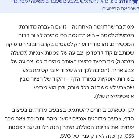
הערה:
טיפ: כדאי להשתמש בצבעים שעוברים משיטה למטה כדי
לשפר את הביצועים.
מסתבר שהדוגמה האחרונה – זו עם העברה מדורגת
מלמעלה למטה – היא הדוגמה הכי מהירה לציור ברוב
המכשירים. זהו סוד ידוע רק למעטים בקרב חובבי הגרפיקה
שכותבים קוד לדפדפן: צביעה של פסגות אנכיות (למעלה
מלמטה) מתבצעת כמעט באותה מהירות כמו צביעה של
צבע אחיד. (הסיבה לכך היא שציור אובייקט מתבצע
בשורות אופקיות במורד הדף – והקוד של הציור מבין
שהצבע לא משתנה בכל שורה, ולכן הוא מבצע
אופטימיזציה שלו).
לכן, כשאתם בוחרים להשתמש בצבעים מדורגים בעיצוב
הדף, צבעים מדורגים אנכיים ייטענו מהר יותר וכתוצאה מכך
יפחיתו את צריכת הסוללה. היתרון הזה רלוונטי גם לפסגות
CSS, כך שזה לא רק עניין של SVG.