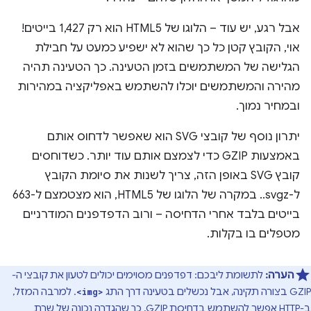
אבל רגע, יש עוד – הלוגו של HTML5 הוא רק 1,427 בייטים!
אוי, הקובץ קטן כל כך שהוא לא ישפיע כמעט על חבילת
הגלישה של המשתמשים בזמן הטעינה. כך הטעינה תהיה
מהירה והמשתמשים יוכלו להשתמש באפליקציה במהירות
ובמחיר נמוך.
יתרון נוסף של קובצי SVG הוא שאפשר לדחוס אותם
באמצעות GZIP כדי לצמצם אותם עוד יותר. כשדוחסים
קובץ SVG באופן הזה, צריך לשנות את סיומת הקובץ
ל-‎.svgz. במקרה של הלוגו של HTML5, הוא מצטמצם ל-663
בייטים בלבד אחרי הדחיסה – ורוב הדפדפנים המודרניים
מטפלים בו בקלות.
הערה:
לתשומת ליבכם: דפדפנים מסוימים יכולים לטעון את קובצי ה-
GZIP בצורה תקינה, אבל נכשלים בטעינה דרך התג
. למרבה המזל,
<img>
ב-HTTP אפשר להשתמש בדחיסת GZIP, כך שהגדרה נכונה של שרת