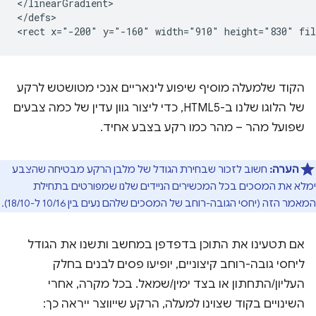
</linearGradient>

</defs>

הקוד שלמעלה מוסיף שיפוע לינאריים אנכי מטושטש לרקע
של הלוגו שלנו ב-HTML5, כדי ליצור גוון עדין של כמה צבעים
שפועל מהר – מהר כמו רקע בצבע אחיד.
הערה:
חשוב לזכור שבחירת הגודל של מלבן הרקע מבטיחה שהצבע
ימלא את המסכים בכל המכשירים הניידים שלנו שמפורטים בתחילת
המאמר הזה (יחסי הגובה-רוחב של המסכים שלהם נעים בין 10/16 ל-18/10).
אם תטעינו את התוכן בדפדפן במחשב ותשנו את הגודל
ליחסי גובה-רוחב קיצוניים, יופיעו פסים לבנים בחלק
העליון/התחתון או בצד ימין/שמאל. בכל מקרה, אחרי
השינויים בקוד שצוינו למעלה, הרקע שייווצר ייראה כך: