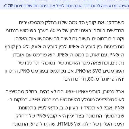
האינטרנט עשויה להיות דרך טובה יותר לנצל את היתרונות של דחיסת GZIP.
כשבדקנו את קובץ הדוגמה שלנו בחלק מהמכשירים
החדשים ביותר, ראינו יתרון של פי 60 בערך בשימוש בנתוני
וקטורים דחוסים. חשוב גם לשים לב שההשוואות האלה
מתבצעות בין קובץ ה-JPEG לבין קובץ ה-SVG, ולא בין קובץ
ה-PNG. עם זאת, פורמט ה-JPEG הוא פורמט עם אובדן
נתונים, וכתוצאה מכך האיכות שלו נמוכה יותר מזו של
הפורמטים SVG או PNG. אם נשתמש בפורמט PNG, היתרון
יהיה פי יותר מ-80, וזה מדהים!
אבל כמובן, קובצי PNG ו-JPG הם לא זהים. בחלק מהטיפים
לאופטימיזציה מומלץ להשתמש בפורמט JPEG במקום ב-
PNG, אבל לא תמיד זו רעיון טוב. כדאי לעיין בתמונות
שבהמשך. התמונה בצד ימין היא קובץ PNG של החלק
הימני העליון של הלוגו של HTML5, שהוגדל פי 6. התמונה