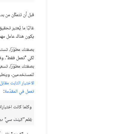
قبل أن تتمكّن من بد
غالبًا ما يُعتبر تحق
يكون هناك عامل مهم 
بصفتك مطوّرًا، تستخ
لكي "تعمل فقط". وف
بصفتك مطوّرًا، تسعى
للمستخدمين. وينطبق 
الاختبار الثابت مقاب
تعمل في المقدّمة
:
وكلما كانت اختبارا
بقلم "كينت سي" د