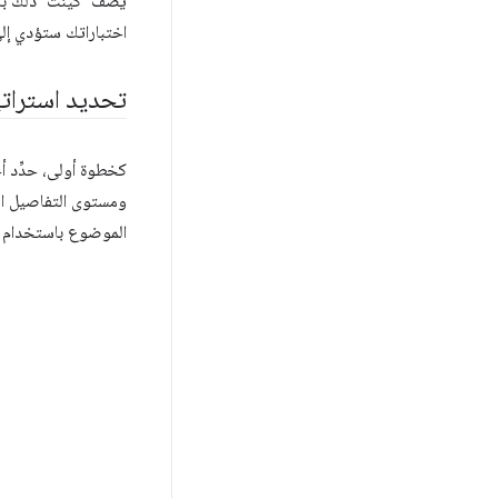
يصف "كينت" ذلك بأنّ
اختباراتك ستؤدي إلى
تحديد استراتي
كخطوة أولى، حدِّد أج
ومستوى التفاصيل الذ
الموضوع باستخدام الم