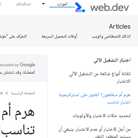
الموارد
استكشاف
ا
Articles
الذكاء الاصطناعي والويب
أوقات التحميل السريعة
التعرّف على "مؤش
اختبار التشغيل الآلي
المفضّلة، وقد تتضمّن ب
ثلاثة أنواع شائعة من التشغيل الآلي
للاختبار
الصفحة الرئيسية
es
هرم أم سلطعون؟ العثور على استراتيجية
اختبار تناسب
هرم أم 
تحديد حالات الاختبار والأولويات
تناسب
من أجل الاختبار أو عدم الاختبار، ينبغي أن
يستند المنظور التقني