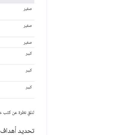
صغير
صغير
صغير
كبير
كبير
كبير
لنلقِ نظرة عن كثب ع
تحديد أهداف ا