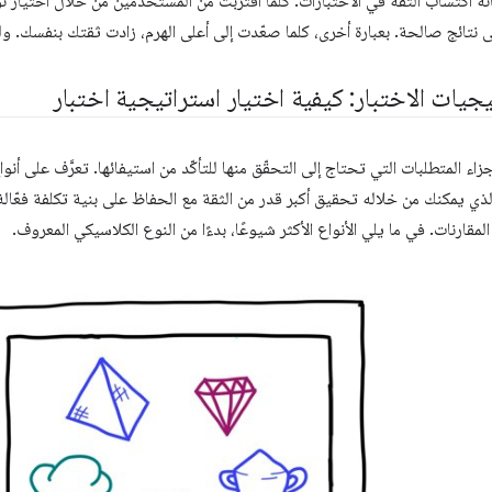
ه اكتساب الثقة في الاختبارات. كلما اقتربت من المستخدمين من خلال اختيار ن
 نتائج صالحة. بعبارة أخرى، كلما صعّدت إلى أعلى الهرم، زادت ثقتك بنفسك. ول
جيات الاختبار: كيفية اختيار استراتيجية اختبار
زاء المتطلبات التي تحتاج إلى التحقّق منها للتأكّد من استيفائها. تعرَّف على أن
ي يمكنك من خلاله تحقيق أكبر قدر من الثقة مع الحفاظ على بنية تكلفة فعّالة.
قارنات. في ما يلي الأنواع الأكثر شيوعًا، بدءًا من النوع الكلاسيكي المعروف.