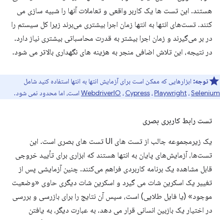
هستند. این تست ها یک کاربر واقعی و تعاملات آنها را شبیه سازی می
کنند. تست‌های انتها به انتها زمان اجرا بیشتری می‌برند زیرا کل سیستم را
در بر می‌گیرند و زمان اجرا بیشتر به قدرت محاسباتی بیشتری نیاز دارد.
در نتیجه، این تلاش اضافی منجر به هزینه های نگهداری بالاتر می شود.
توجه:
ابزارهایی که ممکن است برای آزمایش انتها به انتها استفاده کنید شامل
Selenium
،
Playwright
،
Cypress
،
WebdriverIO
است، اما محدود نمی شود.
تست رابط کاربری بصری
یک زیرمجموعه جالب از تست های UI تست های بصری است. این
تست‌ها، آزمایش‌های پایان به انتها هستند که ابزاری برای تأیید خروجی
قابل مشاهده یک برنامه کاربردی فراهم می‌کنند. چنین آزمایشی پس از
تغییر یک اسکرین شات می گیرد و اسکرین شات دیگری حاوی «وضعیت
موجود» (یا فایل طلایی) است، سپس آن نتایج را برای بازرسی و بررسی
در اختیار یک بازبین انسانی قرار می دهد. به عبارت دیگر، به یافتن