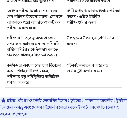
এখানে পার্শ্বপ্রতিক্রিয়ার ঝুঁকি বেশি।
পরীক্ষাগুলিকে প্রভাবিত করবে।
সিস্টেম পরীক্ষা হিসাবে শেষ থেকে
প্রতিটি ইউনিটকে বিচ্ছিন্নভাবে পরীক্ষা
শেষ পরীক্ষা বিবেচনা করুন। এর মানে
করুন - এটিই ইউনিট
আপনাকে পুরো অ্যাপ্লিকেশন স্ট্যাক
পরীক্ষাগুলির জন্য।
পরীক্ষা করতে হবে।
পরীক্ষার ভিতরে ন্যূনতম বা কোন
উপহাসের উপর খুব বেশি নির্ভর
উপহাস ব্যবহার করুন। আপনি যদি
করুন।
বাহ্যিক নির্ভরতাকে উপহাস করতে
চান তবে সাবধানে বিবেচনা করুন।
কর্মক্ষমতা এবং কাজের চাপ বিবেচনা
শর্টকাট ব্যবহার না করে বড়
করুন, উদাহরণস্বরূপ, একই
ওয়ার্কফ্লো কভার করুন।
পরীক্ষায় বড় পরিস্থিতিতে অতিরিক্ত
পরীক্ষা না করে।
দ্রষ্টব্য:
এই ব্লগ পোস্টটি
জেসেলিন ইয়েন
(
টুইটার
),
মাইকেল হ্যাবলিচ
(
টুইটার
),
রাচেল অ্যান্ড্রু
এবং
সোফিয়া ইমেলিয়ানোভা
থেকে ইনপুট এবং পর্যালোচনা সহ
রামোনা লিখেছেন।