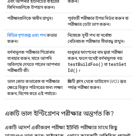
এবং আপনার ইউনিটের বাইরের
করুন।
জিনিসগুলিকে উপহাস করুন।
পরীক্ষাগুলিকে স্বাধীন রাখুন।
পূর্ববর্তী পরীক্ষার উপর নির্ভর করুন বা
পরীক্ষার ডেটা ভাগ করুন।
বিভিন্ন দৃশ্যকল্প এবং পথ
কভার
নিজেকে সুখী পথ বা সর্বোচ্চ
করুন।
নেতিবাচক পরীক্ষায় সীমাবদ্ধ রাখুন।
বর্ণনামূলক পরীক্ষার শিরোনাম
শুধুমাত্র ফাংশনের নাম দ্বারা পরীক্ষা
ব্যবহার করুন, যাতে আপনি
করুন, ফলে যথেষ্ট বর্ণনামূলক নয়:
test
Build
Foo(
)
test
Get
অবিলম্বে দেখতে পারেন আপনার
বা
Id(
)
পরীক্ষাটি কী।
।
ভাল কোড কভারেজ বা পরীক্ষার
প্রতিটি ক্লাস থেকে ডাটাবেস (I/O) স্তর
ক্ষেত্রে বিস্তৃত পরিসরের জন্য লক্ষ্য
পর্যন্ত পরীক্ষা করুন।
করুন, বিশেষ করে এই পর্যায়ে।
একটি ভাল ইন্টিগ্রেশন পরীক্ষার অন্তর্গত কি?
একটি আদর্শ একীকরণ পরীক্ষা ইউনিট পরীক্ষার সাথে কিছু