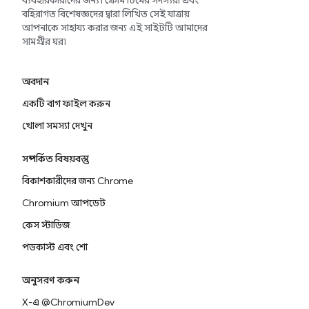
ব্যবহারকারীদের জন্য। ক্রোম টিমের সদস্যরা এবং
বহিরাগত বিশেষজ্ঞদের দ্বারা লিখিত সেই যাত্রায়
আপনাকে সাহায্য করার জন্য এই সাইটটি আমাদের
সামগ্রীর ঘর৷
অবদান
একটি বাগ ফাইল করুন
খোলা সমস্যা দেখুন
সম্পর্কিত বিষয়বস্তু
বিকাশকারীদের জন্য Chrome
Chromium আপডেট
কেস স্টাডিজ
পডকাস্ট এবং শো
অনুসরণ করুন
X-এ @ChromiumDev