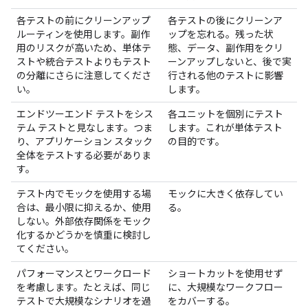
各テストの前にクリーンアップ
各テストの後にクリーンア
ルーティンを使用します。副作
ップを忘れる。残った状
用のリスクが高いため、単体テ
態、データ、副作用をクリ
ストや統合テストよりもテスト
ーンアップしないと、後で実
の分離にさらに注意してくださ
行される他のテストに影響
い。
します。
エンドツーエンド テストをシス
各ユニットを個別にテスト
テム テストと見なします。つま
します。これが単体テスト
り、アプリケーション スタック
の目的です。
全体をテストする必要がありま
す。
テスト内でモックを使用する場
モックに大きく依存してい
合は、最小限に抑えるか、使用
る。
しない。外部依存関係をモック
化するかどうかを慎重に検討し
てください。
パフォーマンスとワークロード
ショートカットを使用せず
を考慮します。たとえば、同じ
に、大規模なワークフロー
テストで大規模なシナリオを過
をカバーする。