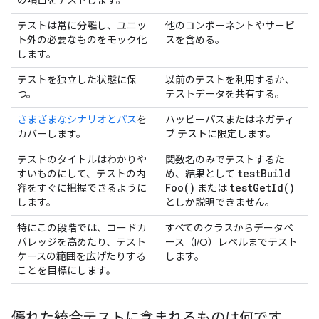
の項目をテストします。
テストは常に分離し、ユニッ
他のコンポーネントやサービ
ト外の必要なものをモック化
スを含める。
します。
テストを独立した状態に保
以前のテストを利用するか、
つ。
テストデータを共有する。
さまざまなシナリオとパス
を
ハッピーパスまたはネガティ
カバーします。
ブ テストに限定します。
テストのタイトルはわかりや
関数名のみでテストするた
test
Build
すいものにして、テストの内
め、結果として
Foo(
)
test
Get
Id(
)
容をすぐに把握できるように
または
します。
としか説明できません。
特にこの段階では、コードカ
すべてのクラスからデータベ
バレッジを高めたり、テスト
ース（I/O）レベルまでテスト
ケースの範囲を広げたりする
します。
ことを目標にします。
優れた統合テストに含まれるものは何です