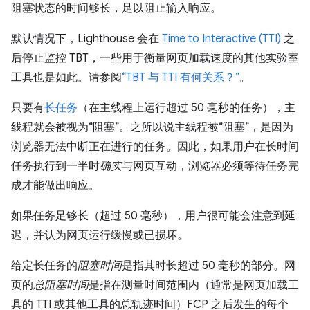
阻塞状态的时间够长，足以阻止输入响应。
默认情况下，Lighthouse 会在
Time to Interactive (TTI)
之
后停止监控 TBT，一些用于衡量网页加载速度的其他实验室
工具也是如此。请参阅
“TBT 与 TTI 有何关系？”
。
只要有
长任务
（在主线程上运行超过 50 毫秒的任务），主
线程就会被视为“阻塞”。之所以说主线程被“阻塞”，是因为
浏览器无法中断正在进行的任务。因此，如果用户在长时间
任务执行到一半时
确实
与网页互动，浏览器必须等待任务完
成才能做出响应。
如果任务足够长（超过 50 毫秒），用户很可能会注意到延
迟，并认为网页运行缓慢或已损坏。
给定长任务的
阻塞时间
是指其时长超过 50 毫秒的部分。网
页的
总阻塞时间
是指在测量时间范围内（通常是网页加载工
具的 TTI 或其他工具的总轨迹时间）FCP 之后发生的每个