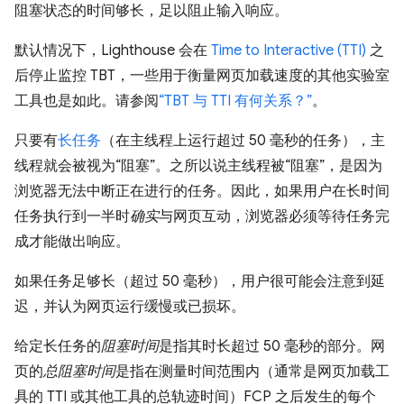
阻塞状态的时间够长，足以阻止输入响应。
默认情况下，Lighthouse 会在
Time to Interactive (TTI)
之
后停止监控 TBT，一些用于衡量网页加载速度的其他实验室
工具也是如此。请参阅
“TBT 与 TTI 有何关系？”
。
只要有
长任务
（在主线程上运行超过 50 毫秒的任务），主
线程就会被视为“阻塞”。之所以说主线程被“阻塞”，是因为
浏览器无法中断正在进行的任务。因此，如果用户在长时间
任务执行到一半时
确实
与网页互动，浏览器必须等待任务完
成才能做出响应。
如果任务足够长（超过 50 毫秒），用户很可能会注意到延
迟，并认为网页运行缓慢或已损坏。
给定长任务的
阻塞时间
是指其时长超过 50 毫秒的部分。网
页的
总阻塞时间
是指在测量时间范围内（通常是网页加载工
具的 TTI 或其他工具的总轨迹时间）FCP 之后发生的每个