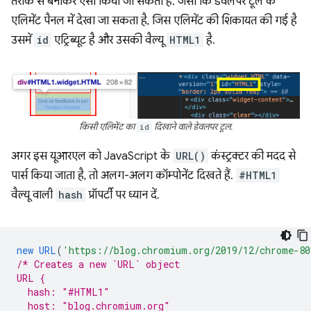
तरीके से बनाकर ऐसा किया जा सकता है. जैसा कि डेवलपर टूल के
एलिमेंट पैनल में देखा जा सकता है, जिस एलिमेंट की शिकायत की गई है
उसमें
id
एट्रिब्यूट है और उसकी वैल्यू
HTML1
है.
किसी एलिमेंट का
id
दिखाने वाले डेवलपर टूल.
अगर इस यूआरएल को JavaScript के
URL()
कंस्ट्रक्टर की मदद से
पार्स किया जाता है, तो अलग-अलग कॉम्पोनेंट दिखते हैं.
#HTML1
वैल्यू वाली
hash
प्रॉपर्टी पर ध्यान दें.
new
URL
(
'https://blog.chromium.org/2019/12/chrome-80
/* Creates a new `URL` object
URL {
  hash: "#HTML1"
  host: "blog.chromium.org"