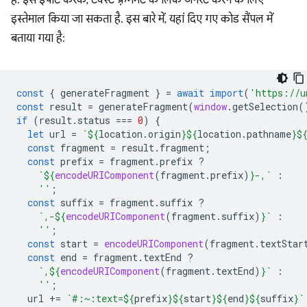
इस्तेमाल किया जा सकता है. इस बारे में, यहां दिए गए कोड सैंपल में
बताया गया है:
const
{
generateFragment
}
=
await
import
(
'https://u
const
result
=
generateFragment
(
window
.
getSelection
(
if
(
result
.
status
===
0
)
{
let
url
=
`
${
location
.
origin
}${
location
.
pathname
}$
const
fragment
=
result
.
fragment
;
const
prefix
=
fragment
.
prefix
?
`
${
encodeURIComponent
(
fragment
.
prefix
)
}
-,`
:
''
;
const
suffix
=
fragment
.
suffix
?
`,-
${
encodeURIComponent
(
fragment
.
suffix
)
}
`
:
''
;
const
start
=
encodeURIComponent
(
fragment
.
textStar
const
end
=
fragment
.
textEnd
?
`,
${
encodeURIComponent
(
fragment
.
textEnd
)
}
`
:
''
;
url
+=
`#:~:text=
${
prefix
}${
start
}${
end
}${
suffix
}
`