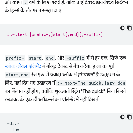
और कॉमा
,
वर्ण के लिए ज़रूरी है, ताकि उन्हें टेक्स्ट डायरेक्टिव सिंटैक्स
के हिस्से के तौर पर न समझा जाए.
#:~:text=[prefix-,]start[,end][,-suffix]
prefix-
,
start
,
end
, और
-suffix
में से हर एक, सिर्फ़ एक
ब्लॉक-लेवल एलिमेंट
में मौजूद टेक्स्ट से मैच करेगा. हालांकि, पूरी
start,end
रेंज एक से ज़्यादा ब्लॉक में
हो सकती है
. उदाहरण के
लिए, यहां दिए गए उदाहरण में
:~:text=The quick,lazy dog
का मिलान नहीं होगा, क्योंकि शुरुआती स्ट्रिंग "The quick", बिना किसी
रुकावट के एक ही ब्लॉक-लेवल एलिमेंट में नहीं दिखती:
<div>

  The
