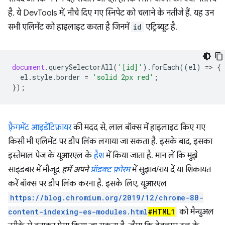
है. ये DevTools में, नीचे दिए गए स्निपेट को चलाने के नतीजे हैं. यह उन
सभी एलिमेंट को हाइलाइट करता है जिनमें
id
एट्रिब्यूट है.
document
.
querySelectorAll
(
'[id]'
).
forEach
((
el
)
=
>
{
el
.
style
.
border
=
'solid 2px red'
;
});
फ़्रैगमेंट आइडेंटिफ़ायर
की मदद से, लाल बॉक्स में हाइलाइट किए गए
किसी भी एलिमेंट पर डीप लिंक लगाया जा सकता है. इसके बाद, इसका
इस्तेमाल पेज के यूआरएल के
हैश
में किया जाता है. मान लें कि मुझे
साइडबार में मौजूद
हमें अपने
प्रॉडक्ट फ़ोरम
में सुझाव/राय दें या शिकायत
करें बॉक्स पर डीप लिंक करना है. इसके लिए, यूआरएल
https://blog.chromium.org/2019/12/chrome-80-
content-indexing-es-modules.html
#HTML1
को मैन्युअल