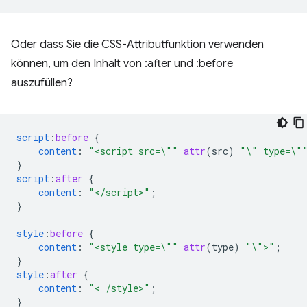
Oder dass Sie die CSS-Attributfunktion verwenden
können, um den Inhalt von :after und :before
auszufüllen?
script
:
before
{
content
:
"<script src=\""
attr
(
src
)
"\" type=\"
}
script
:
after
{
content
:
"</script>"
;
}
style
:
before
{
content
:
"<style type=\""
attr
(
type
)
"\">"
;
}
style
:
after
{
content
:
"< /style>"
;
}