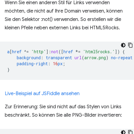
Wenn Sie einen anderen Stil für Links verwenden
möchten, die nicht auf Ihre Domain verweisen, können
Sie den Selektor :not() verwenden. So erstellen wir die
kleinen Pfeile neben externen Links bei HTML5Rocks.
a
[
href
^=
'http'
]
:
not
([
href
*=
'html5rocks.'
])
{
background
:
transparent
url
(
arrow.png
)
no-repeat
padding-right
:
16
px
;
}
Live-Beispiel auf JSFiddle ansehen
Zur Erinnerung: Sie sind nicht auf das Stylen von Links
beschränkt. So können Sie alle PNG-Bilder invertieren: