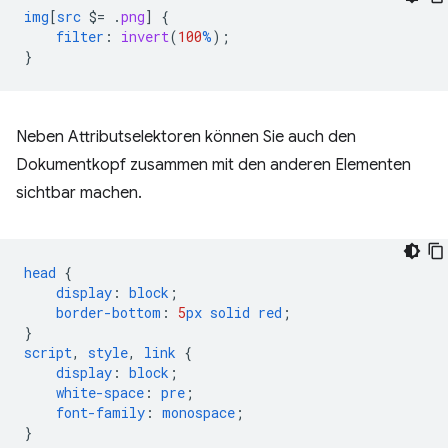
img
[
src
$=
.
png
]
{
filter
:
invert
(
100
%
);
}
Neben Attributselektoren können Sie auch den
Dokumentkopf zusammen mit den anderen Elementen
sichtbar machen.
head
{
display
:
block
;
border-bottom
:
5
px
solid
red
;
}
script
,
style
,
link
{
display
:
block
;
white-space
:
pre
;
font-family
:
monospace
;
}