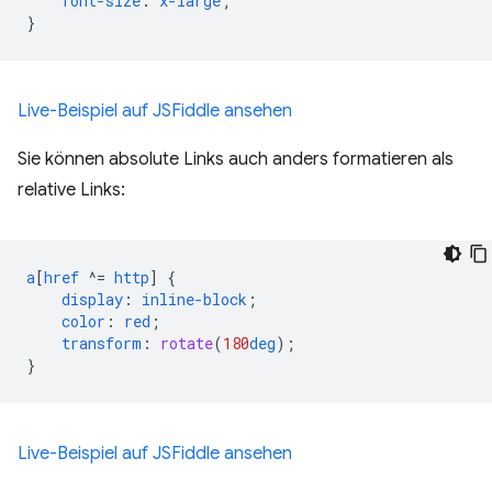
font-size
:
x-large
;
}
Live-Beispiel auf JSFiddle ansehen
Sie können absolute Links auch anders formatieren als
relative Links:
a
[
href
^=
http
]
{
display
:
inline-block
;
color
:
red
;
transform
:
rotate
(
180
deg
);
}
Live-Beispiel auf JSFiddle ansehen