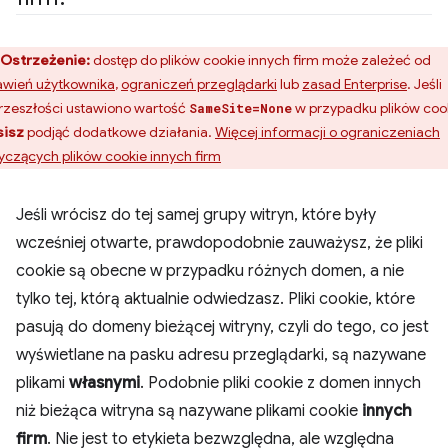
Ostrzeżenie:
dostęp do plików cookie innych firm może zależeć od
awień użytkownika
,
ograniczeń przeglądarki
lub
zasad Enterprise
. Jeśli
rzeszłości ustawiono wartość
w przypadku plików cook
SameSite=None
isz
podjąć dodatkowe działania.
Więcej informacji o ograniczeniach
yczących plików cookie innych firm
Jeśli wrócisz do tej samej grupy witryn, które były
wcześniej otwarte, prawdopodobnie zauważysz, że pliki
cookie są obecne w przypadku różnych domen, a nie
tylko tej, którą aktualnie odwiedzasz. Pliki cookie, które
pasują do domeny bieżącej witryny, czyli do tego, co jest
wyświetlane na pasku adresu przeglądarki, są nazywane
plikami
własnymi
. Podobnie pliki cookie z domen innych
niż bieżąca witryna są nazywane plikami cookie
innych
firm
. Nie jest to etykieta bezwzględna, ale względna