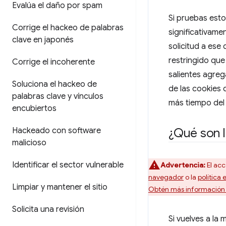
Evalúa el daño por spam
Si pruebas esto
Corrige el hackeo de palabras
significativame
clave en japonés
solicitud a ese
restringido que
Corrige el incoherente
salientes agreg
Soluciona el hackeo de
de las cookies 
palabras clave y vínculos
más tiempo del
encubiertos
¿Qué son l
Hackeado con software
malicioso
Identificar el sector vulnerable
Advertencia:
El acc
navegador
o la
política 
Limpiar y mantener el sitio
Obtén más información so
Solicita una revisión
Si vuelves a la