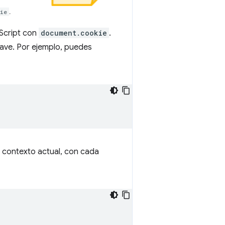
ie
.
aScript con
document.cookie
.
lave. Por ejemplo, puedes
l contexto actual, con cada