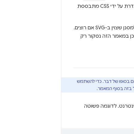
שמכיל הגדרות של אפקטים שונים של מסננים באמצעות תחביר XML. קבוצת המסננים שמוגדרת על ידי CSS מתבססת
אפשר להביע את רוב המסננים של CSS במונחים של מסנני SVG, ו-CSS מאפשר גם להפנות למסנן שצוין ב-SVG אם רוצים.
נן, ולכן במאמר הזה נסקור רק
 זמין בכל הדפדפנים המודרניים בסופו של דבר. כדי להשתמש
 כל רכיב גלוי בדף האינטרנט. לדוגמה פשוטה