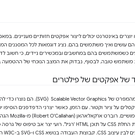
 יוצרים באינטרנט יכולים ליצור אפקטים חזותיים מעניינים. במא
ועים כשמשתמשים בהם במחשבים ובמכשירים ניידים, כי חשוב ל
ת משתמש טובה. לבסוף, נבדוק את המצב הנוכחי של ההטמעה ב
 של אפקטים של פילטרים
השפעות המסנן נוצרו כחלק מהמפרט של  Graphics
לאהאן (Robert O'Callahan) מ-Mozilla הגה את
שימוש במסנני SVG באמצעות החלת CSS על תוכן HTML 'רגיל'. רועי י
העוצמה 