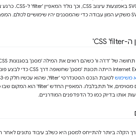
במסננים גם ל-HTML וגם ל-VG
אנשים שעובדים על CSS ו-SVG משקיע המון עבודה כדי שהמסננים יהיו שימושיים לכ
CSS '
שבגרסאות ישנות של Internet Explorer 
א משימוש
בשימוש בדפי אינטרנט ישנים מסוימים, אל תתבלבלו
רך הקלה ביותר להתייחס למסנן היא כשלב עיבוד נתונים לאחר 