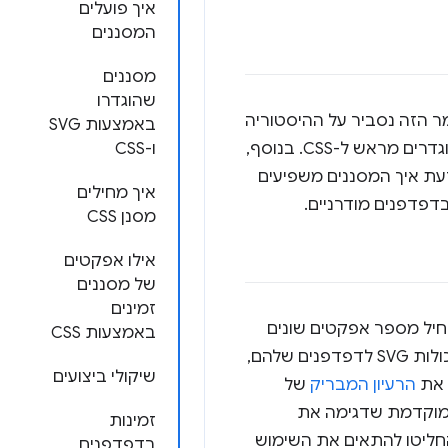
איך פועלים
המסננים
מסננים
שהוגדרו
מר הזה נסביר על ההיסטוריה
באמצעות SVG
של אפקטים של מסננים, מה הם עושים ואיך משתמשים בהם. נציג דוגמאות לכל המסננים המוגדרים מראש ל-CSS. בנוסף,
ו-CSS
דעת איך המסננים משפיעים
איך מחילים
דפדפנים מודרניים.
מסנן CSS
אילו אפקטים
של מסננים
זמינים
Scalable Vector ‏ (SVG). הם נוצרו כדי להחיל מספר אפקטים שונים
באמצעות CSS
של תמונות שמבוססים על פיקסלים על ציור וקטור. עם הזמן, כאשר יצרני הדפדפנים הוסיפו יכולות SVG לדפדפנים שלהם,
שיקולי ביצועים
הרעיון המבריק
של
צר אב טיפוס של גרסה מוקדמת שדגימה את
זמינות
של השילוב בין מסננים לבין עיצוב CSS. קבוצות העבודה בנושא CSS ו-SVG ב-W3C החליטו להתאים את השימוש
בדפדפנים