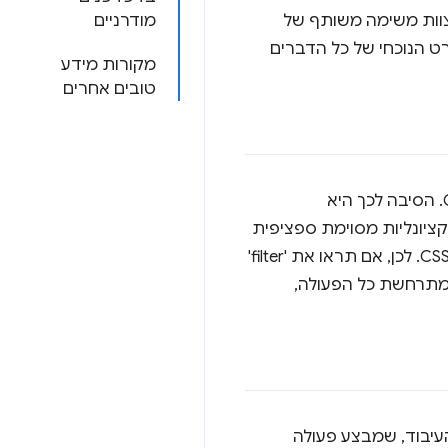
S באמצעות עיצוב CSS, וכך נולד המאפיין 'filter' ל-CSS. כרגע צוות משימה משותף של
מודרניים
ולם. המפרט הנוכחי של כל הדברים
מקורות מידע
טובים אחרים
לפעמים מפתחי אתרים חווים תחושה של 'דז'ה וו' כשהם רואים את המילה 'מסנן' בסגנונות CSS. הסיבה לכך היא
הייתה תכונת 'מסנן' שחשופה דרך CSS כדי לבצע פונקציונליות מסוימת ספציפית
לטובת הנכס הסטנדרטי 'filter', שהוא עכשיו חלק מ-CSS3. לכן, אם תראו את 'filter'
. המאפיין החדש 'filter' הוא המקום שבו מתרחשת כל הפעולה,
העיבוד, שמבצע פעולה