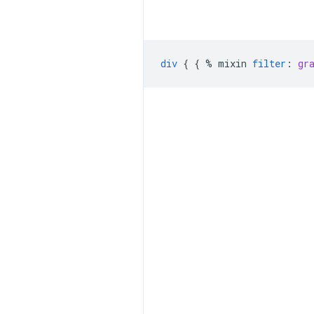
div
{
{
%
mixin
filter
:
gr