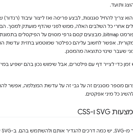
צג ותועד.
א צריך להחיל סגנונות, לבצע פריסה ואז ליצור עיבוד (רנדור) 
לים אחרי כל השלבים האלה, ממש לפני שהדף מועתק למסך. הם
הדף שעבר עיבוד כתמונה בפורמט bitmap, מבצעים קסם גרפי מסוים על הפיקס
קורית. אפשר לחשוב עליהם כפילטר שמוטמע בחזית עדשת המ
ני שעבר שינוי כתוצאה מהמסנן.
מן כדי לצייר דף עם פילטרים, אבל שימוש נכון בהם ישפיע במי
ערום מספר מסננים זה על גבי זה על עדשת המצלמה, אפשר להח
השיג כל מיני אפקטים.
SV ו-CSS
צמו יש רכיב