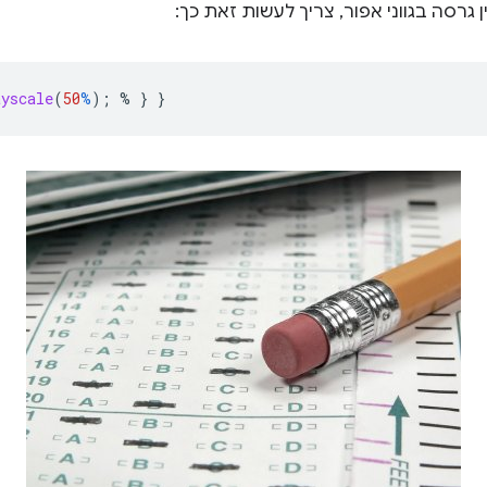
גרסה בגווני אפור, צריך לעשות זאת כך:
ayscale
(
50
%
);
%
}
}