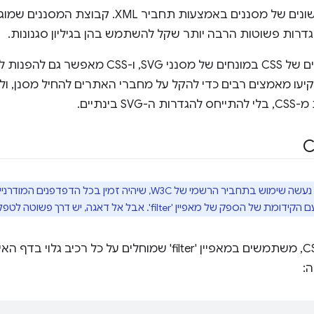
הגדרות פשוטות הרבה יותר שקל להשתמש בהן בגיליון סגנונות.
 המסננים של CSS השקיעו מאמצים רבים כדי להקל על מחברי האתרים להחיל מס
ינתיים.
בתיאור ובדוגמאות שבהמשך נעשה שימוש בתחביר הרשמי של W3C, שיהיה
filt'. אבל אל דאגה, יש דרך פשוטה לטפל בזה בסוף המאמר.
כדי להשתמש במסננים מ-CSS, משתמשים במאפיין 'filter' שמוחלים על
: