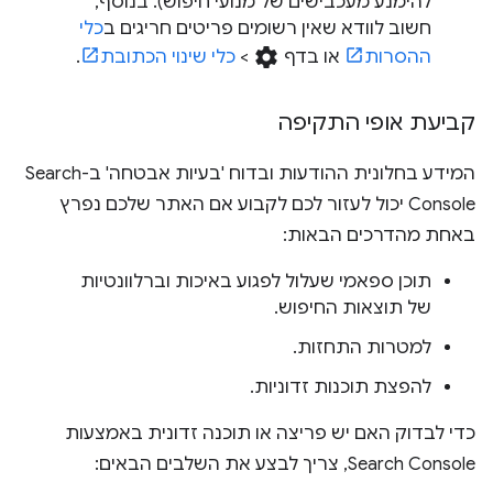
להימנע מעכבישים של מנועי חיפוש). בנוסף,
חשוב לוודא שאין רשומים פריטים חריגים ב
כלי
settings
ההסרות
או בדף
>
כלי שינוי הכתובת
.
קביעת אופי התקיפה
המידע בחלונית ההודעות ובדוח 'בעיות אבטחה' ב-Search
Console יכול לעזור לכם לקבוע אם האתר שלכם נפרץ
באחת מהדרכים הבאות:
תוכן ספאמי שעלול לפגוע באיכות וברלוונטיות
של תוצאות החיפוש.
למטרות התחזות.
להפצת תוכנות זדוניות.
כדי לבדוק האם יש פריצה או תוכנה זדונית באמצעות
Search Console, צריך לבצע את השלבים הבאים: