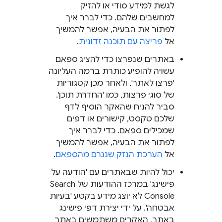
לגשת למידע סודי או להזיק
למחשבים שלהם. כדי לברר איך
לפתור את הבעיה, אפשר להמשיך
אל
פריצה עם תוכנה זדונית
.
באתרים שנפרצו כדי להציג ספאם
עשויה להופיע כותרת ברמה העליונה
'פרצו לאתר', ולאחר מכן קטגוריות
של סוגי פרצות, כמו 'החדרת תוכן'.
סביר להניח שהאקר הוסיף לדף
שלכם טקסט, קישורים או דפים
שמכילים ספאם. כדי לברר איך
לפתור את הבעיה, אפשר להמשיך
אל
הערכת הנזק שנגרם מהספאם
.
יכול להיות שבאתרים עם 'הודעה על
פישינג' במרכז ההודעות של Search
Console לא יוצג מידע בקטע 'בעיות
אבטחה'. על ידי יצירת דפי פישינג
באתר, האקרים משתמשים באתר