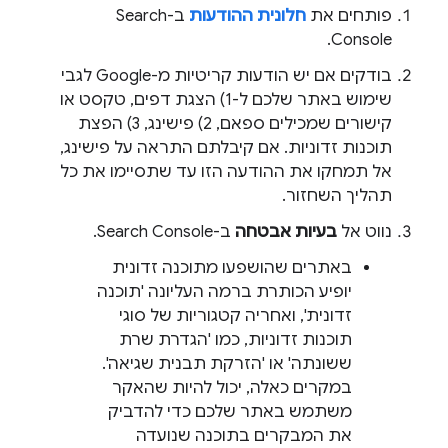
פותחים את
חלונית ההודעות
ב-Search
Console.
בודקים אם יש הודעות קריטיות מ-Google לגבי
שימוש באתר שלכם ל-1) הצגת דפים, טקסט או
קישורים שמכילים ספאם, 2) פישינג, 3) הפצת
תוכנות זדוניות. אם קיבלתם התראה על פישינג,
אל תמחקו את ההודעה הזו עד שתסיימו את כל
תהליך השחזור.
נווט אל
בעיות אבטחה
ב-Search Console.
באתרים שהושפעו מתוכנה זדונית
יופיע הכותרת ברמה העליונה 'תוכנה
זדונית', ואחריה קטגוריות של סוגי
תוכנות זדוניות, כמו 'הגדרת שרת
ששונתה' או 'הזרקת תבנית שגיאה'.
במקרים כאלה, יכול להיות שהאקר
משתמש באתר שלכם כדי להדביק
את המבקרים בתוכנה שנועדה